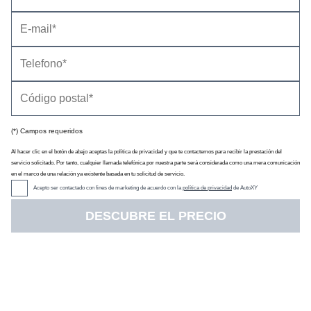
(*) Campos requeridos
Al hacer clic en el botón de abajo aceptas la política de privacidad y que te contactemos para recibir la prestación del
servicio solicitado. Por tanto, cualquier llamada telefónica por nuestra parte será considerada como una mera comunicación
en el marco de una relación ya existente basada en tu solicitud de servicio.
Informaciones
Acepto ser contactado con fines de marketing de acuerdo con la
política de privacidad
de AutoXY
Opel Corsa 1.3 CDTi 5p (2004)
|
09/09/2004
DESCUBRE EL PRECIO
Es la opción menos potente con motor Diesel de la gama Corsa. Tiene
1,2 litros de cilindrada (1.248 cm³), aunque Opel denomina ECOTEC 1.3
CDTi, y es de origen Fiat. Esta disponible con carrocería de tres o
cinco puertas, y tres acabados distintos: «Essentia», «Enjoy» y «Blue
Line». También se puede elegir entre dos tipos de cambios, uno manual
de cinco velocidades y otro con...