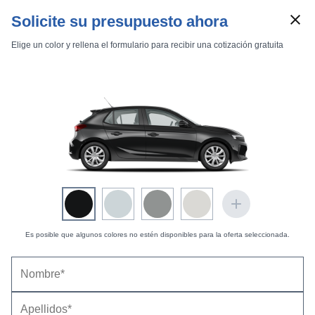
Solicite su presupuesto ahora
Elige un color y rellena el formulario para recibir una cotización gratuita
Marcas
Comparador de coches
Es posible que algunos colores no estén disponibles para la oferta seleccionada.
Opel Corsa 5 puertas (2004) |
Precios,
Inicio
Marcas
Opel
Corsa
2004
5 puertas
equipamientos, fotos, pruebas y fichas técnicas