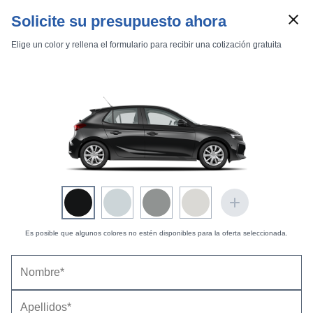
Solicite su presupuesto ahora
Elige un color y rellena el formulario para recibir una cotización gratuita
Marcas
Comparador de coches
Es posible que algunos colores no estén disponibles para la oferta seleccionada.
Inicio
Marcas
Opel
Corsa
2004
5 puertas
Cosmo
Opel Corsa 5p Cosmo 1.4 16v Easytronic (2003-
Corsa 5p Cosmo 1.4 16v Easytronic
2005) |
Precio y ficha técnica
Datos técnicos
Equipamiento