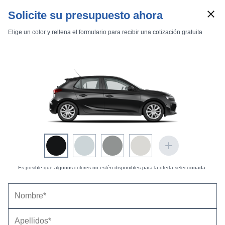
Solicite su presupuesto ahora
Elige un color y rellena el formulario para recibir una cotización gratuita
Marcas
Comparador de coches
Inicio
Marcas
Opel
Corsa
2004
5 puertas
Es posible que algunos colores no estén disponibles para la oferta seleccionada.
Opel Corsa 5 puertas (2004) |
Precio, ficha
técnica y equipamiento