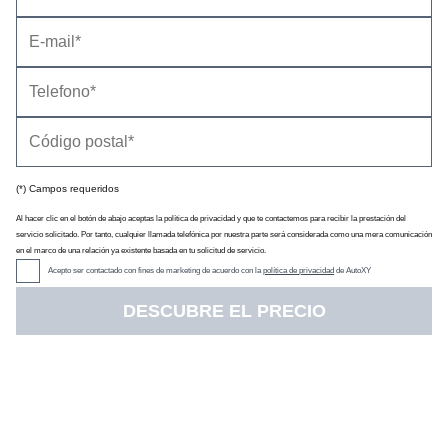
(*) Campos requeridos
Precio
(con descuento y equipamiento seleccionado)
12.710 €
Al hacer clic en el botón de abajo aceptas la política de privacidad y que te contactemos para recibir la prestación del
Descuento oficial
0 €
servicio solicitado. Por tanto, cualquier llamada telefónica por nuestra parte será considerada como una mera comunicación
Precio sin impuestos
10.333 €
en el marco de una relación ya existente basada en tu solicitud de servicio.
IVA
16 %
Acepto ser contactado con fines de marketing de acuerdo con la
política de privacidad
de AutoXY
Impuesto de matriculación
7 %
DESCUBRE EL PRECIO
Tarifa de
10/2004