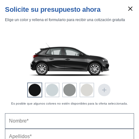
Solicite su presupuesto ahora
Elige un color y rellena el formulario para recibir una cotización gratuita
Marcas
Comparador de coches
Inicio
Marcas
Opel
Corsa
2004
5 puertas
Enjoy
Corsa 5p Enjoy 1.2 16v
Es posible que algunos colores no estén disponibles para la oferta seleccionada.
Opel Corsa 5p Enjoy 1.2 16v (2004-2005) |
Precio
y ficha técnica
Datos técnicos
Equipamiento