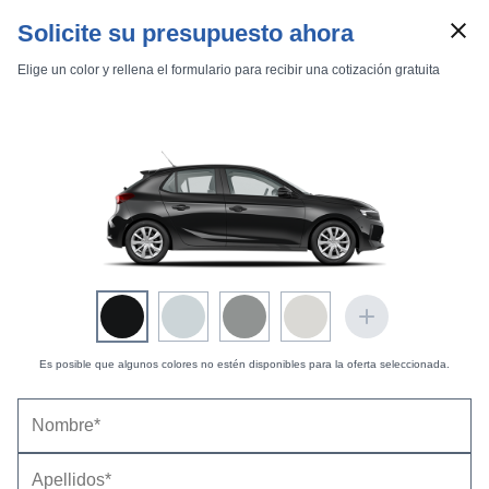
Solicite su presupuesto ahora
Elige un color y rellena el formulario para recibir una cotización gratuita
Marcas
Comparador de coches
Es posible que algunos colores no estén disponibles para la oferta seleccionada.
Inicio
Marcas
Opel
Corsa
2004
5 puertas
Enjoy
Opel Corsa 5p Enjoy 1.2 16v Easytronic (2004-
Corsa 5p Enjoy 1.2 16v Easytronic
2005) |
Precio y ficha técnica
Datos técnicos
Equipamiento