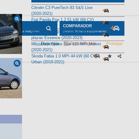
Citroën C3 PureTech 83 S&S Live
(2020-2021)
Fiat Panda Pop 1.2 51 kW (69 CV)
(2018-2020)
SCADOR
COMPARADOR
Hyundai i10 1.0 MPI 49 kW (67 CV) 4
maciones, fichas e imágenes
precios, fichas y equipamiento
plazas Essence (2020-2023)
Disponible
Descatalogado
Prototipo
Mitsubishi Space Star 120 MPI Motion
(2020-2021)
Skoda Fabia 1.0 MPI 44 kW (60 CV)
Urban (2019-2021)