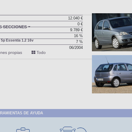
12.040 €
0 €
BU
S SECCIONES
9.789 €
infor
16 %
 5p Essentia 1.2 16v
7 %
06/2004
nes propias
Todo
RAMIENTAS DE AYUDA