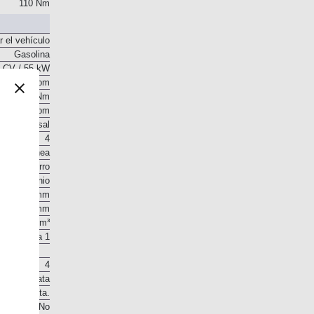
110 Nm
r el vehículo
Gasolina
 CV / 55 kW
5.600 rpm
110 Nm
4.000 rpm
o transversal
4
En línea
Hierro
Aluminio
72,5 mm
72,6 mm
1.199 cm³
10,1 a 1
4
 en la culata
ón Indirecta.
No