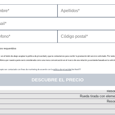
Transmisión
N
Embrague monodi
N
os requeridos
c en el botón de abajo aceptas la política de privacidad y que te contactemos para recibir la prestación del servicio solicitado. Por tanto
efónica por nuestra parte será considerada como una mera comunicación en el marco de una relación ya existente basada en tu solicit
epto ser contactado con fines de marketing de acuerdo con la
política de privacidad
de AutoXY
DESCUBRE EL PRECIO
Chasis
Tip
Resor
Rueda tirada con elemen
Resor