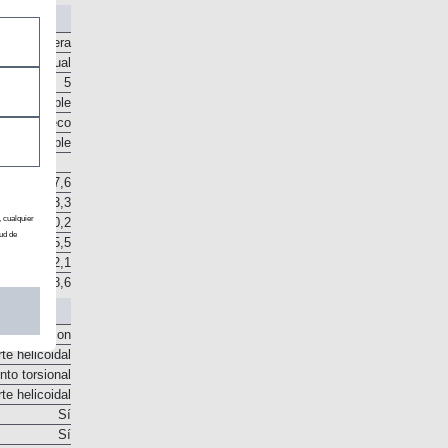
Delantera
Manual
5
o disponible
sco en seco
o disponible
7,6
13,3
, cualquier
20,2
ud de
25,5
32,1
8,6
o McPherson
te helicoidal
to torsional
te helicoidal
Sí
Sí