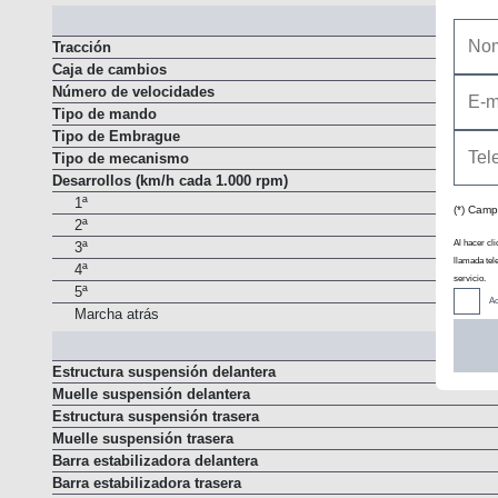
Tracción
Caja de cambios
Número de velocidades
Tipo de mando
Tipo de Embrague
Tipo de mecanismo
Desarrollos (km/h cada 1.000 rpm)
1ª
(*) Camp
2ª
Al hacer cli
3ª
llamada tel
4ª
servicio.
5ª
Ac
Marcha atrás
Estructura suspensión delantera
Muelle suspensión delantera
Estructura suspensión trasera
Muelle suspensión trasera
Barra estabilizadora delantera
Barra estabilizadora trasera