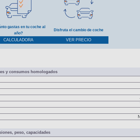
nto gastas en tu coche al
Disfruta el cambio de coche
año?
CALCULADORA
VER PRECIO
nes y consumos homologados
N
iones, peso, capacidades