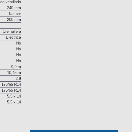
co ventilado
240 mm
Tambor
200 mm
Cremallera
Eléctrica
No
No
No
No
9,9 m
10,45 m
2,9
175/65 R14
175/65 R14
5.5 x 14
5.5 x 14