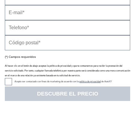
(*) Campos requeridos
Precio
(con descuento y equipamiento seleccionado)
12.460 €
Al hacer clic en el botón de abajo aceptas la política de privacidad y que te contactemos para recibir la prestación del
Descuento oficial
0 €
servicio solicitado. Por tanto, cualquier llamada telefónica por nuestra parte será considerada como una mera comunicación
Precio sin impuestos
10.130 €
en el marco de una relación ya existente basada en tu solicitud de servicio.
IVA
16 %
Acepto ser contactado con fines de marketing de acuerdo con la
política de privacidad
de AutoXY
Impuesto de matriculación
7 %
DESCUBRE EL PRECIO
Tarifa de
06/2004