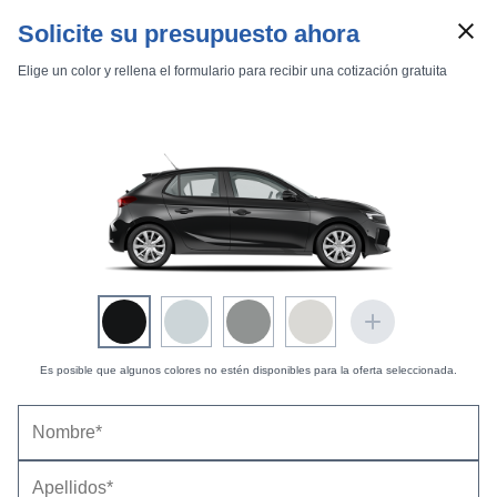
Solicite su presupuesto ahora
Elige un color y rellena el formulario para recibir una cotización gratuita
Marcas
Comparador de coches
Inicio
Marcas
Opel
Corsa
2004
5 puertas
Essentia
Corsa 5p Essentia 1.2 16v Easytronic
Es posible que algunos colores no estén disponibles para la oferta seleccionada.
Opel Corsa 5p Essentia 1.2 16v Easytronic
(2003-2004) |
Precio y ficha técnica
Datos técnicos
Equipamiento