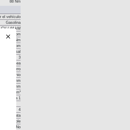
 CV / 44 kW
88 Nm
r el vehículo
Gasolina
 CV / 44 kW
5.600 rpm
88 Nm
3.800 rpm
o transversal
3
En línea
Hierro
Aluminio
73,4 mm
78,6 mm
998 cm³
10,5 a 1
4
 en la culata
sión Variable