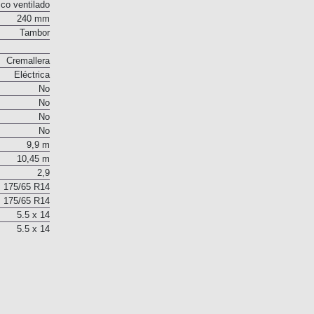
Sí
co ventilado
240 mm
Tambor
Cremallera
Eléctrica
No
No
No
No
9,9 m
10,45 m
2,9
175/65 R14
175/65 R14
5.5 x 14
5.5 x 14