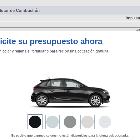
60
otor de Combustión
Impulsa
60
icite su presupuesto ahora
n color y rellena el formulario para recibir una cotización gratuita
Delanter
Dos árboles de levas
Inyección Indirecta. Admi
Es posible que algunos colores no estén disponibles para la oferta seleccionada.