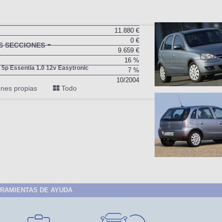
11.880 €
0 €
BU
S SECCIONES
9.659 €
infor
16 %
 5p Essentia 1.0 12v Easytronic
7 %
10/2004
nes propias
Todo
RAMIENTAS DE AYUDA