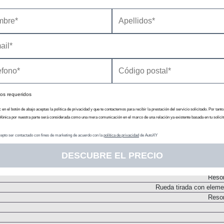
Transmisión
N
Embrague monodi
N
os requeridos
c en el botón de abajo aceptas la política de privacidad y que te contactemos para recibir la prestación del servicio solicitado. Por tanto
efónica por nuestra parte será considerada como una mera comunicación en el marco de una relación ya existente basada en tu solicit
epto ser contactado con fines de marketing de acuerdo con la
política de privacidad
de AutoXY
DESCUBRE EL PRECIO
Chasis
Tip
Resor
Rueda tirada con elemen
Resor