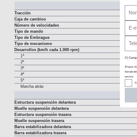
Automatismo de parada y arranque del motor ("Stop/Start")
Tracción
Caja de cambios
Número de velocidades
Tipo de mando
Tipo de Embrague
Tipo de mecanismo
Desarrollos (km/h cada 1.000 rpm)
(*) Camp
1ª
2ª
Al hacer cli
llamada tel
3ª
servicio.
4ª
Ac
5ª
Marcha atrás
Estructura suspensión delantera
Muelle suspensión delantera
Estructura suspensión trasera
Muelle suspensión trasera
Barra estabilizadora delantera