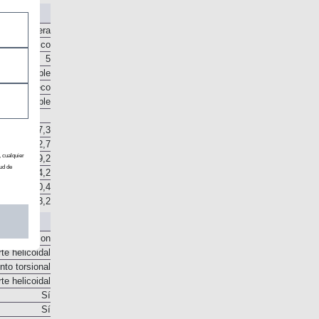
No
Delantera
Automático
5
o disponible
sco en seco
o disponible
7,3
12,7
, cualquier
ud de
19,2
24,2
30,4
8,2
o McPherson
te helicoidal
to torsional
te helicoidal
Sí