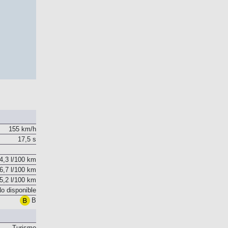
155 km/h
17,5 s
4,3 l/100 km
6,7 l/100 km
5,2 l/100 km
o disponible
B