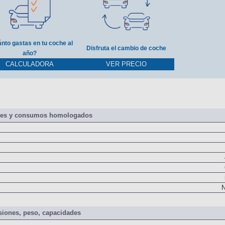
nto gastas en tu coche al
Disfruta el cambio de coche
año?
CALCULADORA
VER PRECIO
nes y consumos homologados
N
iones, peso, capacidades