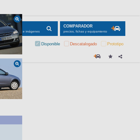
SCADOR
COMPARADOR
maciones, fichas e imágenes
precios, fichas y equipamiento
Disponible
Descatalogado
Prototipo