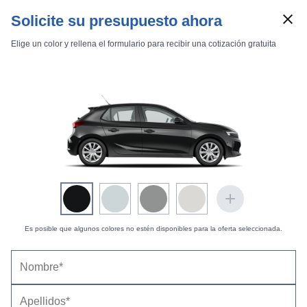
Solicite su presupuesto ahora
Elige un color y rellena el formulario para recibir una cotización gratuita
Marcas
Comparador de coches
Es posible que algunos colores no estén disponibles para la oferta seleccionada.
Inicio
Marcas
Opel
Corsa
2004
5 puertas
First
Opel Corsa 5p First 1.7 CDTI (2005-2005) |
Precio
Corsa 5p First 1.7 CDTI
y ficha técnica
Datos técnicos
Equipamiento