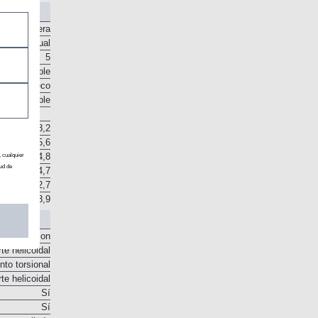
No
Delantera
Manual
5
o disponible
sco en seco
o disponible
8,2
15,6
, cualquier
24,8
ud de
34,7
42,7
8,9
o McPherson
te helicoidal
to torsional
te helicoidal
Sí