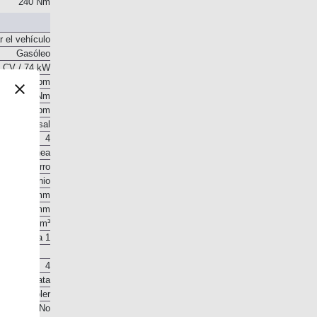
240 Nm
r el vehículo
Gasóleo
 CV / 74 kW
4.400 rpm
240 Nm
2.300 rpm
o transversal
4
En línea
Hierro
Aluminio
79 mm
86 mm
1.686 cm³
18,4 a 1
4
 en la culata
. Intercooler