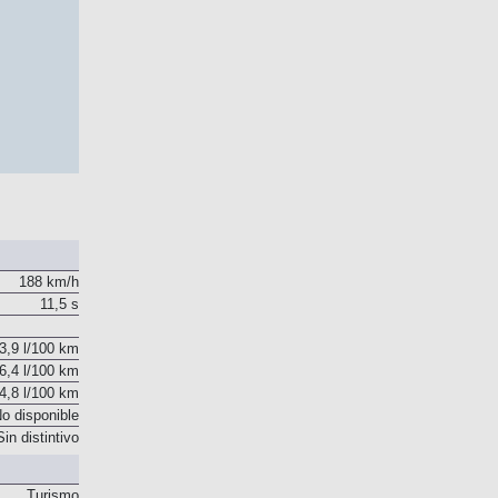
188 km/h
11,5 s
3,9 l/100 km
6,4 l/100 km
4,8 l/100 km
o disponible
Sin distintivo