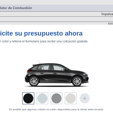
otor de Combustión
Impulsa
101
icite su presupuesto ahora
n color y rellena el formulario para recibir una cotización gratuita
Delanter
Dos árboles de levas
Inyección directa por conducto común. Turbo. Geometría variable
Es posible que algunos colores no estén disponibles para la oferta seleccionada.