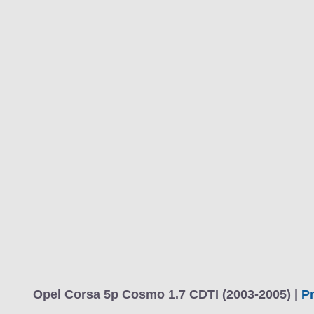
MARCAS
REVISTA/BLOG
OTRA
Inicio
Marcas
Opel
Corsa
2004
5 puertas
Cosmo
Corsa 
Información
Fotos
Precios, datos y equipami
Opel Corsa 5p Cosmo 1.7 CDTI (2003-2005) |
Pr