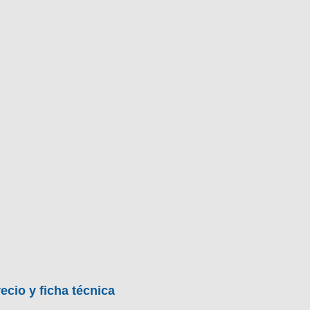
BU
S SECCIONES
infor
5p Cosmo 1.7 CDTI
Mediciones propias
Todo
entos
ecio y ficha técnica