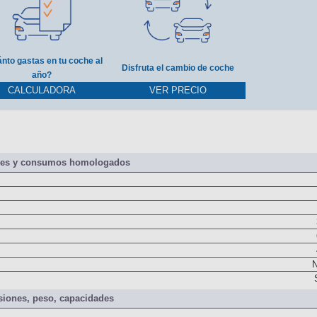
nto gastas en tu coche al
Disfruta el cambio de coche
año?
CALCULADORA
VER PRECIO
nes y consumos homologados
N
iones, peso, capacidades