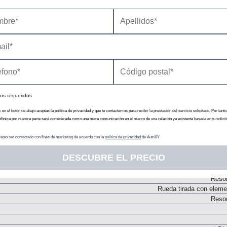
Transmisión
N
Embrague monodi
N
os requeridos
c en el botón de abajo aceptas la política de privacidad y que te contactemos para recibir la prestación del servicio solicitado. Por tanto
efónica por nuestra parte será considerada como una mera comunicación en el marco de una relación ya existente basada en tu solicit
epto ser contactado con fines de marketing de acuerdo con la
política de privacidad
de AutoXY
DESCUBRE EL PRECIO
Chasis
Tip
Resor
Rueda tirada con elemen
Resor