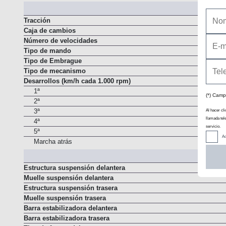
Automatismo de parada y arranque del motor ("Stop/Start")
Tracción
Caja de cambios
Número de velocidades
Tipo de mando
Tipo de Embrague
Tipo de mecanismo
Desarrollos (km/h cada 1.000 rpm)
(*) Camp
1ª
2ª
Al hacer cli
3ª
llamada tel
servicio.
4ª
Ac
5ª
Marcha atrás
Estructura suspensión delantera
Muelle suspensión delantera
Estructura suspensión trasera
Muelle suspensión trasera
Barra estabilizadora delantera