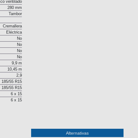
Sí
co ventilado
280 mm
Tambor
Cremallera
Eléctrica
No
No
No
No
9,9 m
10,45 m
2,9
185/55 R15
185/55 R15
6 x 15
6 x 15
Alternativas