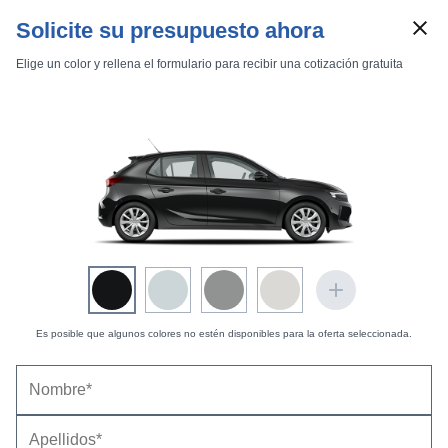
Solicite su presupuesto ahora
Elige un color y rellena el formulario para recibir una cotización gratuita
Marcas
Comparador de coches
Inicio
Marcas
Opel
Corsa
2004
5 puertas
Silverline
Corsa 5p Silverline 1.7 CDTI
Es posible que algunos colores no estén disponibles para la oferta seleccionada.
Opel Corsa 5p Silverline 1.7 CDTI (2005-2007) |
Precio y ficha técnica
Datos técnicos
Equipamiento