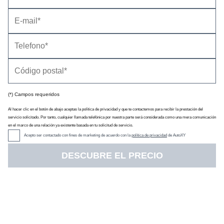
(*) Campos requeridos
Precio
(con descuento y equipamiento seleccionado)
15.270 €
Al hacer clic en el botón de abajo aceptas la política de privacidad y que te contactemos para recibir la prestación del
Descuento oficial
0 €
servicio solicitado. Por tanto, cualquier llamada telefónica por nuestra parte será considerada como una mera comunicación
Precio sin impuestos
12.415 €
en el marco de una relación ya existente basada en tu solicitud de servicio.
IVA
16 %
Acepto ser contactado con fines de marketing de acuerdo con la
política de privacidad
de AutoXY
Impuesto de matriculación
7 %
DESCUBRE EL PRECIO
Tarifa de
05/2006