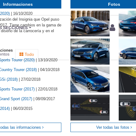
Informaciones
Fotos
(2020)
|
16/10/2020
zación del Insignia que Opel puso
 2017. Tiene cambios en la gama de
BU
S SECCIONES
 diseño de la carrocería y en el
infor
aciones
entos
Todo
Sports Tourer (2020)
|
13/10/2020
Country Tourer (2018)
|
04/10/2018
 GSi (2018)
|
27/02/2018
Sports Tourer (2017)
|
22/01/2018
 Grand Sport (2017)
|
08/09/2017
(2014)
|
06/03/2015
todas las informaciones
Ver todas las fotos