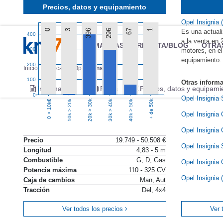
Precios, datos y equipamiento
Opel Insignia 
0
3
396
296
67
1
Es una actuali
400
a la venta en
MARCAS
REVISTA/BLOG
OTRA
300
motores, en el
equipamiento.
200
Inicio
Marcas
Opel
Insignia
100
Otras inform
Información
Fotos
Precios, datos y equipami
0
Opel Insignia 
10k > 20k
20k > 30k
30k > 40k
40k > 50k
+ de 50k
0 > 10k€
Opel Insignia 
Opel Insignia
Precio
19.749 - 50.508 €
Opel Insignia 
Longitud
4,83 - 5 m
Combustible
G, D, Gas
Opel Insignia
Potencia máxima
110 - 325 CV
Opel Insignia 
Caja de cambios
Man, Aut
Tracción
Del, 4x4
Ver todos los precios
Ver 