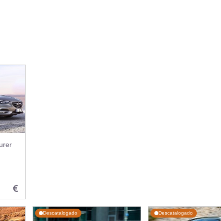
urer
Descatalogado
Descatalogado