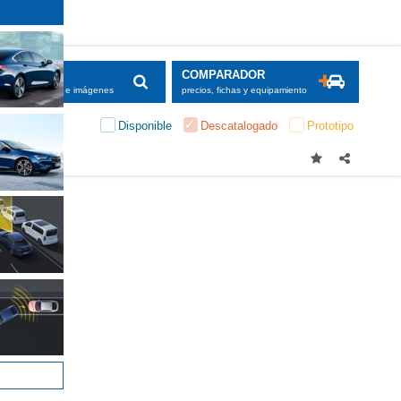
SCADOR
COMPARADOR
maciones, fichas e imágenes
precios, fichas y equipamiento
Disponible
Descatalogado
Prototipo