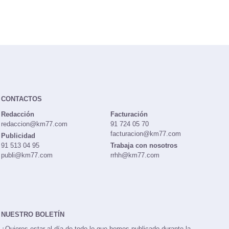
CONTACTOS
Redacción
Facturación
redaccion@km77.com
91 724 05 70
facturacion@km77.com
Publicidad
91 513 04 95
Trabaja con nosotros
publi@km77.com
rrhh@km77.com
NUESTRO BOLETÍN
¿Quieres estar al día de todo lo que hemos publicado durante la