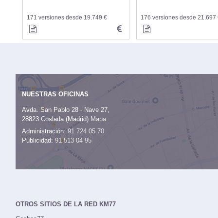
171 versiones desde 19.749 €
176 versiones desde 21.697
NUESTRAS OFICINAS
Avda. San Pablo 28 - Nave 27,
28823 Coslada (Madrid)
Mapa
Administración:
91 724 05 70
Publicidad:
91 513 04 95
OTROS SITIOS DE LA RED KM77