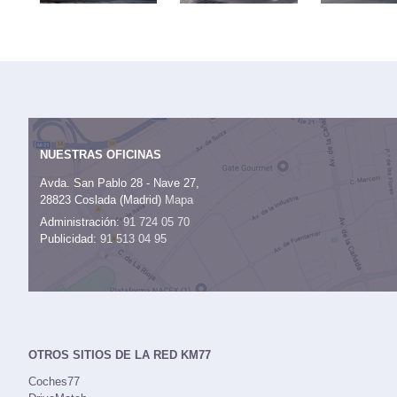
NUESTRAS OFICINAS
Avda. San Pablo 28 - Nave 27,
28823 Coslada (Madrid)
Mapa
Administración:
91 724 05 70
Publicidad:
91 513 04 95
OTROS SITIOS DE LA RED KM77
Coches77