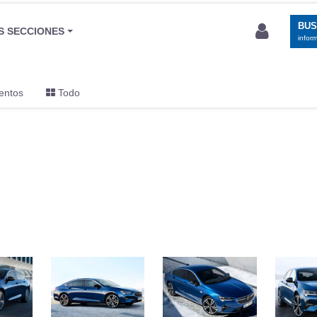
BU
S SECCIONES
infor
entos
Todo