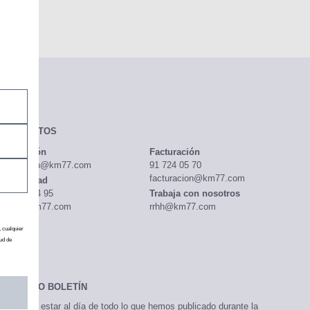
CONTACTOS
Redacción
Facturación
redaccion@km77.com
91 724 05 70
facturacion@km77.com
Publicidad
91 513 04 95
Trabaja con nosotros
publi@km77.com
rrhh@km77.com
, cualquier
ud de
NUESTRO BOLETÍN
¿Quieres estar al día de todo lo que hemos publicado durante la