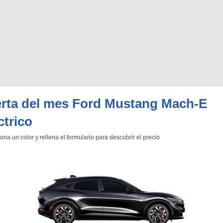
erta del mes Ford Mustang Mach-E
ctrico
ona un color y rellena el formulario para descubrir el precio
BU
S SECCIONES
infor
entos
Mediciones propias
Todo
nes