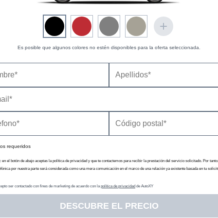
E (2020) (según la disponibilidad seleccionada)
Es posible que algunos colores no estén disponibles para la oferta seleccionada.
os requeridos
c en el botón de abajo aceptas la política de privacidad y que te contactemos para recibir la prestación del servicio solicitado. Por tanto
efónica por nuestra parte será considerada como una mera comunicación en el marco de una relación ya existente basada en tu solicit
epto ser contactado con fines de marketing de acuerdo con la
política de privacidad
de AutoXY
ASPECTOS LEGALES
DESCUBRE EL PRECIO
Política de cookies