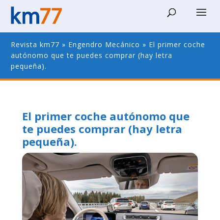
Revista km77
»
Engendro Mecánico
»
El primer coche
autónomo que te puedes comprar (hay letra
pequeña).
El primer coche autónomo que
te puedes comprar (hay letra
pequeña).