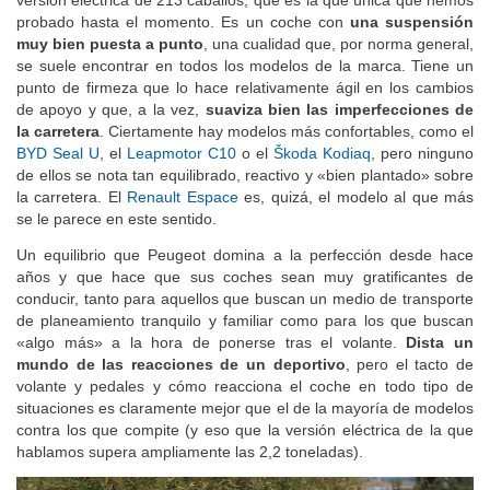
versión eléctrica de 213 caballos, que es la que única que hemos
probado hasta el momento. Es un coche con
una suspensión
muy bien puesta a punto
, una cualidad que, por norma general,
se suele encontrar en todos los modelos de la marca. Tiene un
punto de firmeza que lo hace relativamente ágil en los cambios
de apoyo y que, a la vez,
suaviza bien las imperfecciones de
la carretera
. Ciertamente hay modelos más confortables, como el
BYD Seal U
, el
Leapmotor C10
o el
Škoda Kodiaq
, pero ninguno
de ellos se nota tan equilibrado, reactivo y «bien plantado» sobre
la carretera. El
Renault Espace
es, quizá, el modelo al que más
se le parece en este sentido.
Un equilibrio que Peugeot domina a la perfección desde hace
años y que hace que sus coches sean muy gratificantes de
conducir, tanto para aquellos que buscan un medio de transporte
de planeamiento tranquilo y familiar como para los que buscan
«algo más» a la hora de ponerse tras el volante.
Dista un
mundo de las reacciones de un deportivo
, pero el tacto de
volante y pedales y cómo reacciona el coche en todo tipo de
situaciones es claramente mejor que el de la mayoría de modelos
contra los que compite (y eso que la versión eléctrica de la que
hablamos supera ampliamente las 2,2 toneladas).