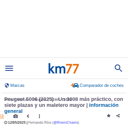
Marcas
Comparador de coches
Inicio
Marcas
Peugeot
5008
2025
Peugeot 5008 (2025) - Un 3008 más práctico, con
siete plazas y un maletero mayor |
Información
general
12/05/2025 |
Fernando Ríos (
@RiversChains
)