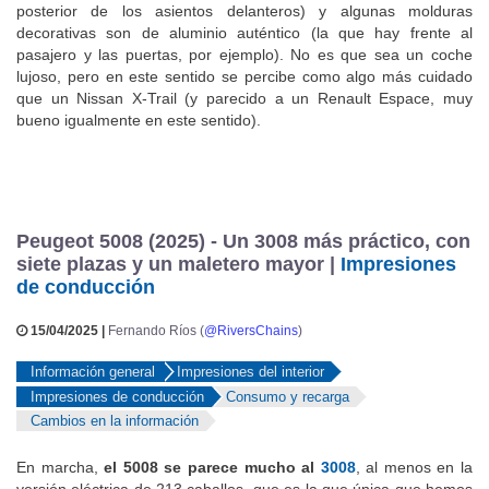
zonas que normalmente son de plástico visto (salpicadero o parte
posterior de los asientos delanteros) y algunas molduras
decorativas son de aluminio auténtico (la que hay frente al
pasajero y las puertas, por ejemplo). No es que sea un coche
lujoso, pero en este sentido se percibe como algo más cuidado
que un Nissan X-Trail (y parecido a un Renault Espace, muy
bueno igualmente en este sentido).
Peugeot 5008 (2025) - Un 3008 más práctico, con
siete plazas y un maletero mayor |
Impresiones
de conducción
15/04/2025 |
Fernando Ríos (
@RiversChains
)
Información general
Impresiones del interior
Impresiones de conducción
Consumo y recarga
Cambios en la información
En marcha,
el 5008 se parece mucho al
3008
, al menos en la