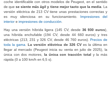
llevar a niños o adultos no muy grandes. Dinámicamente es un
coche identificable con otros modelos de Peugeot, en el sentido
de que
se siente más ágil y tiene mejor tacto que la media
. La
versión eléctrica de 213 CV tiene unas prestaciones correctas y
es muy silenciosa en su funcionamiento.
Impresiones del
interior
e
impresiones de conducción
.
Hay una versión híbrida ligera (145 CV, desde
36 930 euros
),
una híbrida enchufable (194 CV, desde 44 660 euros) y tres
eléctricas (213, 231 y 326 CV, desde 46 760 euros).
Precios de
toda la gama
.
La versión eléctrica de 326 CV
es la última en
llegar al mercado (Peugeot inicia su venta en julio de 2025), la
única con dos motores,
la única con tracción total
y la más
rápida (0 a 100 km/h en 6,5 s).