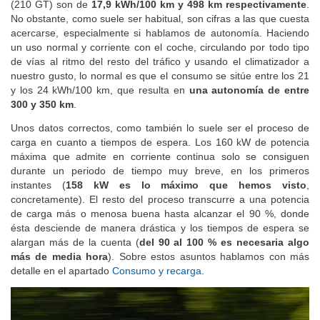
El consumo y la autonomía homologados para la versión probada
(210 GT) son de
17,9 kWh/100 km y 498 km respectivamente
.
No obstante, como suele ser habitual, son cifras a las que cuesta
acercarse, especialmente si hablamos de autonomía. Haciendo
un uso normal y corriente con el coche, circulando por todo tipo
de vías al ritmo del resto del tráfico y usando el climatizador a
nuestro gusto, lo normal es que el consumo se sitúe entre los 21
y los 24 kWh/100 km, que resulta en
una autonomía de entre
300 y 350 km
.
Unos datos correctos, como también lo suele ser el proceso de
carga en cuanto a tiempos de espera. Los 160 kW de potencia
máxima que admite en corriente continua solo se consiguen
durante un periodo de tiempo muy breve, en los primeros
instantes (
158 kW es lo máximo que hemos visto
,
concretamente). El resto del proceso transcurre a una potencia
de carga más o menosa buena hasta alcanzar el 90 %, donde
ésta desciende de manera drástica y los tiempos de espera se
alargan más de la cuenta (
del 90 al 100 % es necesaria algo
más de media hora
). Sobre estos asuntos hablamos con más
detalle en el apartado
Consumo y recarga
.