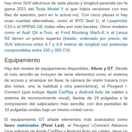
Las versiones eléctricas son
un producto sin rivales
, pues no
hay otros SUV eléctricos de siete plazas y longitud parecida (en la
gama 2021 del
Tesla Model Y
sí que había versiones con tres
filas de asientos, pero en
la actual
no). Con cinco plazas sí hay
unas cuantas alternativas, como el
BYD Seal U
, el
Leapmotor
C10
o el
XPENG G6
; todas ellas son más baratas. Otros modelos
como el
Audi Q6 e-Tron
, el
Ford Mustang Mach-E
o el
Lexus
RZ
tienen un precio superior (
listado, ordenado por precio, de
SUV eléctricos entre 4,7 y 4,9 metros de longitud con potencias
comprendidas entre 150 y 350 CV
).
Equipamiento
Hay dos niveles de equipamiento disponibles,
Allure y GT
. Desde
el más sencillo se incluyen de serie elementos como el sistema
de acceso y arranque sin llave, la cámara de visión trasera (con
dos vistas, una la habitual y otra panorámica), el Peugeot i-
Connect (que incluye
Apple CarPlay
y
Android Auto
sin cables y
sistema de reconocimiento vocal), llantas de 19 pulgadas o la
composición del salpicadero más sencilla, con dos pantallas de
10 pulgadas unidas bajo un mismo cristal curvo.
El equipamiento GT añade elementos más avanzados como
faros
matriciales
(Pixel Led)
, el Peugeot i-Connect Advance