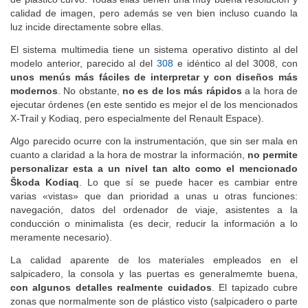
de plástico curvo. Todas ellas tienen una muy buena resolución y
calidad de imagen, pero además se ven bien incluso cuando la
luz incide directamente sobre ellas.
El sistema multimedia tiene un sistema operativo distinto al del
modelo anterior, parecido al del
308
e idéntico al del 3008, con
unos menús más fáciles de interpretar y con diseños más
modernos
. No obstante,
no es de los más rápidos
a la hora de
ejecutar órdenes (en este sentido es mejor el de los mencionados
X-Trail y Kodiaq, pero especialmente del Renault Espace).
Algo parecido ocurre con la instrumentación, que sin ser mala en
cuanto a claridad a la hora de mostrar la información,
no permite
personalizar esta a un nivel tan alto como el mencionado
Š
koda Kodiaq
. Lo que sí se puede hacer es cambiar entre
varias «vistas» que dan prioridad a unas u otras funciones:
navegación, datos del ordenador de viaje, asistentes a la
conducción o minimalista (es decir, reducir la información a lo
meramente necesario).
La calidad aparente de los materiales empleados en el
salpicadero, la consola y las puertas es generalmemte buena,
con algunos detalles realmente cuidados
. El tapizado cubre