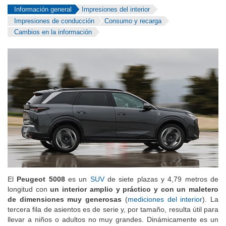
Información general
Impresiones del interior
Impresiones de conducción
Consumo y recarga
Cambios en la información
El
Peugeot 5008
es
un
SUV
de siete plazas y 4,79 metros de
longitud con
un interior amplio y práctico y con un maletero
de dimensiones muy generosas
(
mediciones del interior
). La
tercera fila de asientos es de serie y, por tamaño, resulta útil para