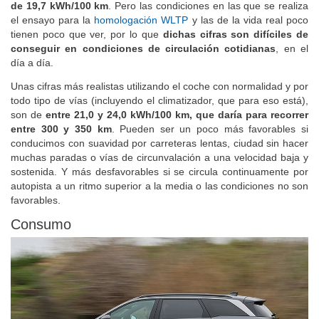
5008 210 GT;
ficha técnica
) es de
498 kilómetros y el consumo,
de 19,7 kWh/100 km
. Pero las condiciones en las que se realiza
el ensayo para la
homologación WLTP
y las de la vida real poco
tienen poco que ver, por lo que
dichas cifras son difíciles de
conseguir en condiciones de circulación cotidianas
, en el
día a día.
Unas cifras más realistas utilizando el coche con normalidad y por
todo tipo de vías (incluyendo el climatizador, que para eso está),
son de
entre 21,0 y 24,0 kWh/100 km, que daría para recorrer
entre 300 y 350 km
. Pueden ser un poco más favorables si
conducimos con suavidad por carreteras lentas, ciudad sin hacer
muchas paradas o vías de circunvalación a una velocidad baja y
sostenida. Y más desfavorables si se circula continuamente por
autopista a un ritmo superior a la media o las condiciones no son
favorables.
Consumo