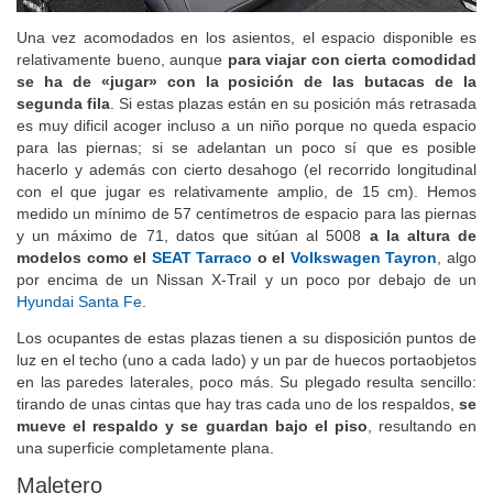
Una vez acomodados en los asientos, el espacio disponible es
relativamente bueno, aunque
para viajar con cierta comodidad
se ha de «jugar» con la posición de las butacas de la
segunda fila
. Si estas plazas están en su posición más retrasada
es muy dificil acoger incluso a un niño porque no queda espacio
para las piernas; si se adelantan un poco sí que es posible
hacerlo y además con cierto desahogo (el recorrido longitudinal
con el que jugar es relativamente amplio, de 15 cm). Hemos
medido un mínimo de 57 centímetros de espacio para las piernas
y un máximo de 71, datos que sitúan al 5008
a la altura de
modelos como el
SEAT Tarraco
o el
Volkswagen Tayron
, algo
por encima de un Nissan X-Trail y un poco por debajo de un
Hyundai Santa Fe
.
Los ocupantes de estas plazas tienen a su disposición puntos de
luz en el techo (uno a cada lado) y un par de huecos portaobjetos
en las paredes laterales, poco más. Su plegado resulta sencillo:
tirando de unas cintas que hay tras cada uno de los respaldos,
se
mueve el respaldo y se guardan bajo el piso
, resultando en
una superficie completamente plana.