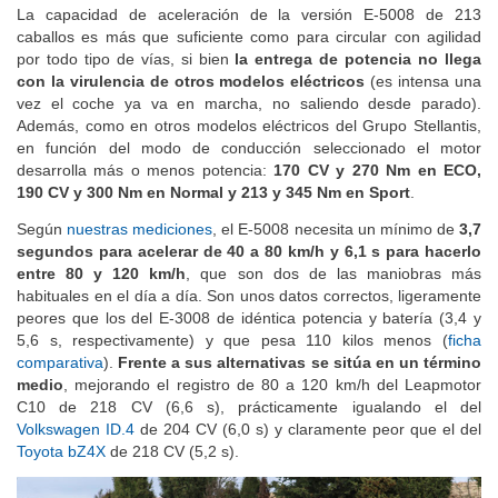
La capacidad de aceleración de la versión E-5008 de 213
caballos es más que suficiente como para circular con agilidad
por todo tipo de vías, si bien
la entrega de potencia no llega
con la virulencia de otros modelos eléctricos
(es intensa una
vez el coche ya va en marcha, no saliendo desde parado).
Además, como en otros modelos eléctricos del Grupo Stellantis,
en función del modo de conducción seleccionado el motor
desarrolla más o menos potencia:
170 CV y 270 Nm en ECO,
190 CV y 300 Nm en Normal y 213 y 345 Nm en Sport
.
Según
nuestras mediciones
, el E-5008 necesita un mínimo de
3,7
segundos para acelerar de 40 a 80 km/h y 6,1 s para hacerlo
entre 80 y 120 km/h
, que son dos de las maniobras más
habituales en el día a día. Son unos datos correctos, ligeramente
peores que los del E-3008 de idéntica potencia y batería (3,4 y
5,6 s, respectivamente) y que pesa 110 kilos menos (
ficha
comparativa
).
Frente a sus alternativas se sitúa en un término
medio
, mejorando el registro de 80 a 120 km/h del Leapmotor
C10 de 218 CV (6,6 s), prácticamente igualando el del
Volkswagen ID.4
de 204 CV (6,0 s) y claramente peor que el del
Toyota bZ4X
de 218 CV (5,2 s).