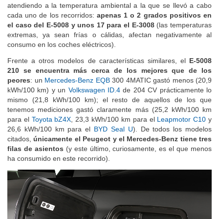
pesado (
ficha comparativa
). Pero resulta incluso meritorio
atendiendo a la temperatura ambiental a la que se llevó a cabo
cada uno de los recorridos:
apenas 1 o 2 grados positivos en
el caso del E-5008 y unos 17 para el E-3008
(las temperaturas
extremas, ya sean frías o cálidas, afectan negativamente al
consumo en los coches eléctricos).
Frente a otros modelos de características similares, el
E-5008
210 se encuentra más cerca de los mejores que de los
peores
: un
Mercedes-Benz EQB
300 4MATIC gastó menos (20,9
kWh/100 km) y un
Volkswagen ID.4
de 204 CV prácticamente lo
mismo (21,8 kWh/100 km); el resto de aquellos de los que
tenemos mediciones gastó claramente más (25,2 kWh/100 km
para el
Toyota bZ4X
, 23,3 kWh/100 km para el
Leapmotor C10
y
26,6 kWh/100 km para el
BYD Seal U
). De todos los modelos
citados,
únicamente el Peugeot y el Mercedes-Benz tiene tres
filas de asientos
(y este último, curiosamente, es el que menos
ha consumido en este recorrido).