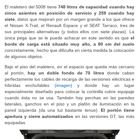
Maletero
El maletero del 5008 tiene
748 litros de capacidad cuando hay
cinco asientos en posición de servicio y 259 cuando hay
siete
, datos que mejoran por un margen grande a los que ofrece
el Nissan X-Trail, el Renault Espace y el SEAT Tarraco, tres de
sus principales alternativas (y todos ellos con siete plazas). La
única pega que se le puede achacar en este sentido es que
el
borde de carga está situado muy alto, a 80 cm del suelo
concretamente, hecho que dificulta en cierta medida la colocación
de algunos objetos.
Bajo el piso del maletero, en el espacio que queda más cercano
al portón,
hay un doble fondo de 70 litros
donde caben
perfectamente los cables de recarga de las versiones eléctricas e
híbridas enchufables (
imagen
) y donde hay un lugar
especialmente diseñado para colocar la cortinilla cubre equipaje
cuando ésta no se usa. También hay perchas en las paredes
laterales, ganchos en el piso y un plafón de iluminación en la
pared izquierda (da una luz bastante tenue).
El portón tiene
apertura y cierre automatizados
en las versiones GT, las más
equipadas.