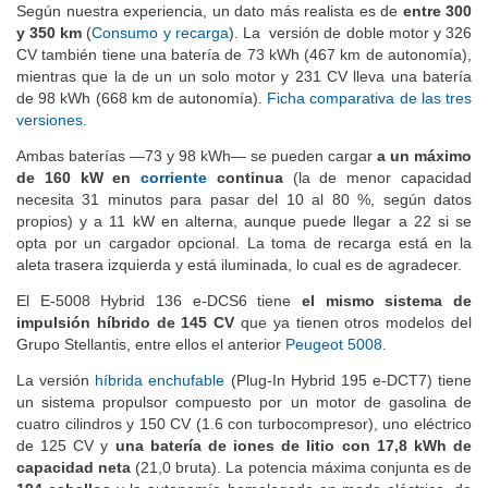
de 73 kWh
— tiene una autonomía homologada de 500 km.
Según nuestra experiencia, un dato más realista es de
entre 300
y 350 km
(
Consumo y recarga
). La versión de doble motor y 326
CV también tiene una batería de 73 kWh (467 km de autonomía),
mientras que la de un un solo motor y 231 CV lleva una batería
de 98 kWh (668 km de autonomía).
Ficha comparativa de las tres
versiones
.
Ambas baterías —73 y 98 kWh— se pueden cargar
a un máximo
de 160 kW en
corriente
continua
(la de menor capacidad
necesita 31 minutos para pasar del 10 al 80 %, según datos
propios) y a 11 kW en alterna, aunque puede llegar a 22 si se
opta por un cargador opcional. La toma de recarga está en la
aleta trasera izquierda y está iluminada, lo cual es de agradecer.
El E-5008 Hybrid 136 e-DCS6 tiene
el mismo sistema de
impulsión híbrido de 145 CV
que ya tienen otros modelos del
Grupo Stellantis, entre ellos el anterior
Peugeot 5008
.
La versión
híbrida enchufable
(Plug-In Hybrid 195 e-DCT7) tiene
un sistema propulsor compuesto por un motor de gasolina de
cuatro cilindros y 150 CV (1.6 con turbocompresor), uno eléctrico
de 125 CV y
una batería de iones de litio con 17,8 kWh de
capacidad neta
(21,0 bruta). La potencia máxima conjunta es de