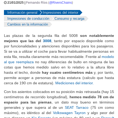
21/01/2025 |
Fernando Ríos (
@RiversChains
)
Información general
Impresiones del interior
Impresiones de conducción
Consumo y recarga
Cambios en la información
Las plazas de la segunda fila del 5008
son notablemente
mejores que las del
3008
, tanto por espacio disponible como
por funcionalidades y atenciones disponibles para los pasajeros.
Si se va a utilizar el coche para llevar habitualmente personas en
esta fila, resulta claramente más recomendable. Frente al
modelo
al que reemplaza
no nay diferencias de bulto en ninguna de las
cotas que hemos medido salvo en lo relativo a la altura libre
hasta el techo, donde
hay cuatro centímetros más
y, por tanto,
permite acoger a personas de más estatura (calculo que hasta
cerca de 190 cm de estatura).
Mediciones del interior.
Con los asientos colocados en su posición más retrasada (hay 15
centímetros de recorrido longitudinal),
hemos medido 78 cm de
espacio para las piernas
, un dato muy bueno en términos
generales y que supera al de un
SEAT Tarraco
(75 cm como
máximo), es idéntico al del
Volkswagen Tayron
y algo peor del