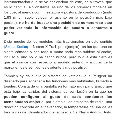
volante pequeño y situado más bajo de lo normal y con una
instrumentación que se ve por encima de este, no a través, que
es lo habitual. No obstante, es uno de los primeros modelos en
los que, al menos con mi estatura y postura de conducción (mido
1,83 m y suelo colocar el asiento en la posición más baja
posible),
no he de buscar una posición de compromiso para
poder ver toda la información del cuadro o sentarme a
gusto
.
Dista mucho de los modelos más tradicionales en este sentido
(
Škoda Kodiaq
o Nissan X-Trail, por ejemplo), en los que uno se
siente cómodo y con todo a mano nada más subirse al coche,
incluso si uno no lo ha hecho nunca, pero lo que está claro es
que el avance con respecto al modelo anterior y a otros de la
marca en este sentido, es evidente y muy positivo.
También ayuda a ello el sistema de «atajos» que Peugeot ha
diseñado para acceder a las funciones más habituales, llamado i-
toggles. Consta de una pantalla en formato muy panorámico que
está bajo las salidas del sistema de ventilación en la que
se
pueden configurar al gusto de cada conductor los
mencionados atajos
a, por ejemplo, las emisoras de radio, una
dirección concreta en el navegador, la temperatura de una de las