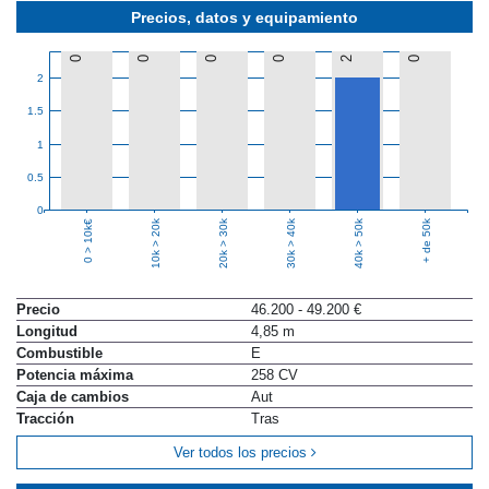
Precios, datos y equipamiento
0
0
0
0
2
0
2
1.5
1
0.5
0
10k > 20k
20k > 30k
30k > 40k
40k > 50k
+ de 50k
0 > 10k€
Precio
46.200 - 49.200 €
Longitud
4,85 m
Combustible
E
Potencia máxima
258 CV
Caja de cambios
Aut
Tracción
Tras
Ver todos los precios