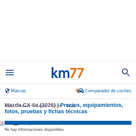
Marcas
Comparador de coches
Mazda CX-6e (2026) |
Precios, equipamientos,
Inicio
Marcas
Mazda
CX-6e
2026
fotos, pruebas y fichas técnicas
No hay informaciones disponibles