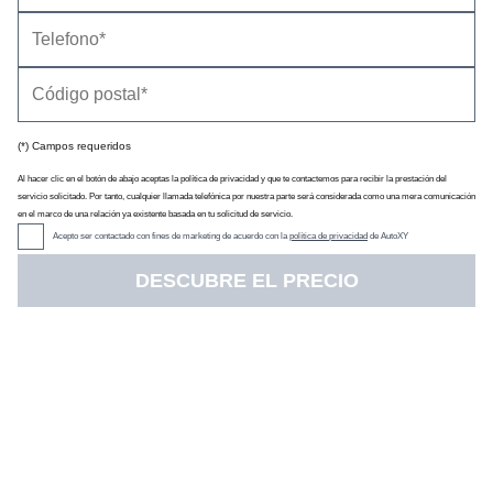
(*) Campos requeridos
Al hacer clic en el botón de abajo aceptas la política de privacidad y que te contactemos para recibir la prestación del
servicio solicitado. Por tanto, cualquier llamada telefónica por nuestra parte será considerada como una mera comunicación
en el marco de una relación ya existente basada en tu solicitud de servicio.
Acepto ser contactado con fines de marketing de acuerdo con la
política de privacidad
de AutoXY
DESCUBRE EL PRECIO