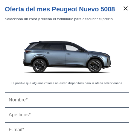
Oferta del mes Peugeot Nuevo 5008
Selecciona un color y rellena el formulario para descubrir el precio
Marcas
Comparador de coches
Inicio
Marcas
Peugeot
5008
2025
Estándar
Peugeot 5008 (2025) |
Fotos Exteriores
Es posible que algunos colores no estén disponibles para la oferta seleccionada.
Exteriores
Interiores
Eléctrico 210 -
12 fotos