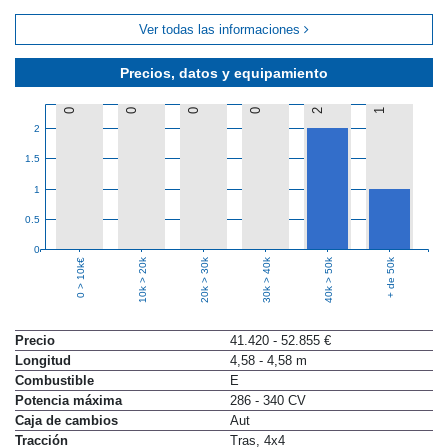
Ver todas las informaciones
Precios, datos y equipamiento
0
0
0
0
2
1
2
1.5
1
0.5
0
10k > 20k
20k > 30k
30k > 40k
40k > 50k
+ de 50k
0 > 10k€
Precio
41.420 - 52.855 €
Longitud
4,58 - 4,58 m
Combustible
E
Potencia máxima
286 - 340 CV
Caja de cambios
Aut
Tracción
Tras, 4x4