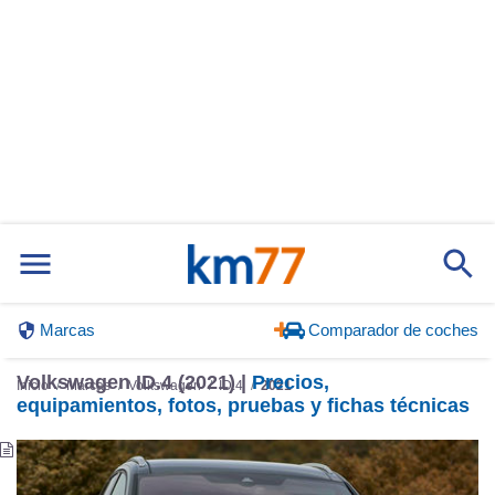
Marcas
Comparador de coches
Volkswagen ID.4 (2021) |
Precios,
Inicio
Marcas
Volkswagen
ID.4
2021
equipamientos, fotos, pruebas y fichas técnicas