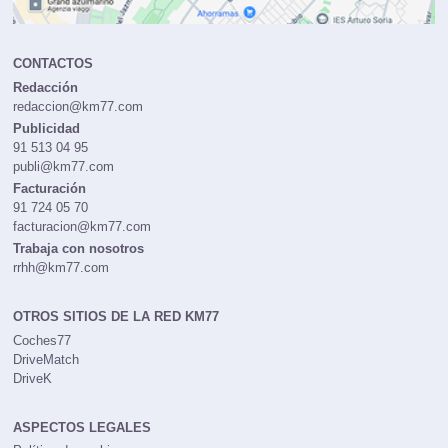
CONTACTOS
Redacción
redaccion@km77.com
Publicidad
91 513 04 95
publi@km77.com
Facturación
91 724 05 70
facturacion@km77.com
Trabaja con nosotros
rrhh@km77.com
OTROS SITIOS DE LA RED KM77
Coches77
DriveMatch
DriveK
ASPECTOS LEGALES