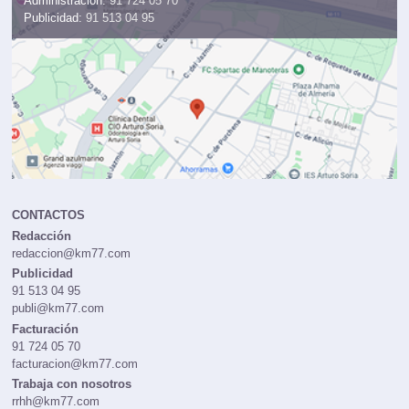
Administración:
91 724 05 70
Publicidad:
91 513 04 95
CONTACTOS
Redacción
redaccion@km77.com
Publicidad
91 513 04 95
publi@km77.com
Facturación
91 724 05 70
facturacion@km77.com
Trabaja con nosotros
rrhh@km77.com