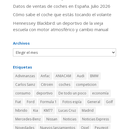
Datos de ventas de coches en España. Julio 2026
​Cómo sabe el coche que estás tocando el volante
Hennessey Blackbird: un deportivo de la vieja
escuela con motor atmosférico y cambio manual
Archivos
Etiquetas
Adivinanzas
Anfac
ANIACAM
Audi
BMW
Carlos Sainz
Citroën
coches
competicion
consumo
deportivo
De todo un poco
economía
Fiat
Ford
Formula 1
Fotos espía
General
Golf
hibrido
Kia
KM77
Lucas Cruz
Madrid
Mercedes-Benz
Nissan
Noticias
Noticias Express
Novedades
Nuevos lanzamientos
Opel
Peugeot