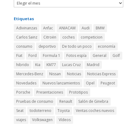
Etiquetas
Adivinanzas
Anfac
ANIACAM
Audi
BMW
Carlos Sainz
Citroën
coches
competicion
consumo
deportivo
De todo un poco
economía
Fiat
Ford
Formula 1
Fotos espía
General
Golf
hibrido
Kia
KM77
Lucas Cruz
Madrid
Mercedes-Benz
Nissan
Noticias
Noticias Express
Novedades
Nuevos lanzamientos
Opel
Peugeot
Porsche
Presentaciones
Prototipos
Pruebas de consumo
Renault
Salón de Ginebra
Seat
todoterreno
Toyota
Ventas coches nuevos
viajes
Volkswagen
Vídeos