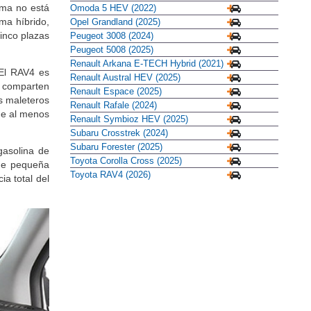
ima no está
Omoda 5 HEV (2022)
ema híbrido,
Opel Grandland (2025)
cinco plazas
Peugeot 3008 (2024)
Peugeot 5008 (2025)
Renault Arkana E-TECH Hybrid (2021)
El RAV4 es
Renault Austral HEV (2025)
s comparten
Renault Espace (2025)
os maleteros
Renault Rafale (2024)
ue al menos
Renault Symbioz HEV (2025)
Subaru Crosstrek (2024)
Subaru Forester (2025)
gasolina de
Toyota Corolla Cross (2025)
 de pequeña
Toyota RAV4 (2026)
a total del