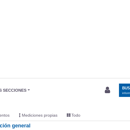
BU
S SECCIONES
infor
entos
Mediciones propias
Todo
ción general