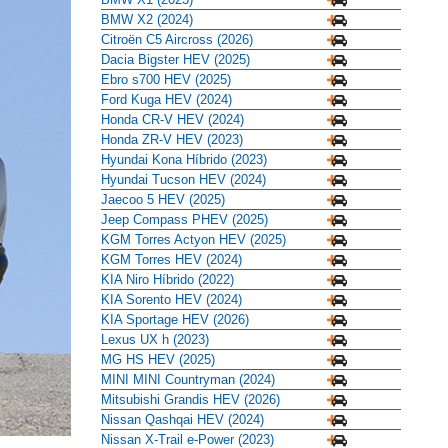
BMW X2 (2024)
Citroën C5 Aircross (2026)
Dacia Bigster HEV (2025)
Ebro s700 HEV (2025)
Ford Kuga HEV (2024)
Honda CR-V HEV (2024)
Honda ZR-V HEV (2023)
Hyundai Kona Híbrido (2023)
Hyundai Tucson HEV (2024)
Jaecoo 5 HEV (2025)
Jeep Compass PHEV (2025)
KGM Torres Actyon HEV (2025)
KGM Torres HEV (2024)
KIA Niro Híbrido (2022)
KIA Sorento HEV (2024)
KIA Sportage HEV (2026)
Lexus UX h (2023)
MG HS HEV (2025)
MINI MINI Countryman (2024)
Mitsubishi Grandis HEV (2026)
Nissan Qashqai HEV (2024)
Nissan X-Trail e-Power (2023)