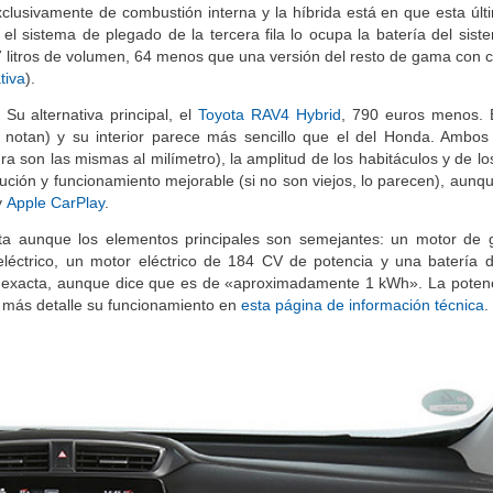
clusivamente de combustión interna y la híbrida está en que esta últ
el sistema de plegado de la tercera fila lo ocupa la batería del sist
97 litros de volumen, 64 menos que una versión del resto de gama con 
tiva
).
u alternativa principal, el
Toyota RAV4 Hybrid
, 790 euros menos. 
 notan) y su interior parece más sencillo que el del Honda. Ambo
ura son las mismas al milímetro), la amplitud de los habitáculos y de l
ución y funcionamiento mejorable (si no son viejos, lo parecen), aunq
y
Apple CarPlay
.
ota aunque los elementos principales son semejantes: un motor de 
 eléctrico, un motor eléctrico de 184 CV de potencia y una batería
 exacta, aunque dice que es de «aproximadamente 1 kWh». La potenci
n más detalle su funcionamiento en
esta página de información técnica
.