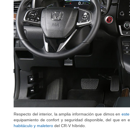
Respecto del interior, la amplia información que dimos en
este
equipamiento de confort y seguridad disponible, del que en
habitáculo y maletero
del CR-V híbrido.