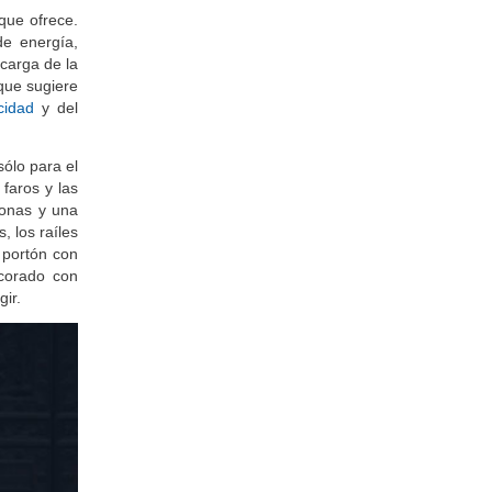
que ofrece.
de energía,
a carga de la
que sugiere
cidad
y del
sólo para el
 faros y las
zonas y una
, los raíles
l portón con
ecorado con
ir.