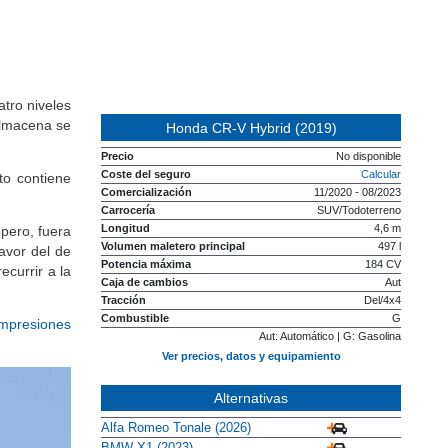
atro niveles
almacena se
Honda CR-V Hybrid (2019)
Precio
No disponible
Coste del seguro
Calcular
to contiene
Comercialización
11/2020 - 08/2023
Carrocería
SUV/Todoterreno
Longitud
4,6 m
pero, fuera
Volumen maletero principal
497 l
avor del de
Potencia máxima
184 CV
currir a la
Caja de cambios
Aut
Tracción
Del/4x4
Combustible
G
Impresiones
Aut: Automático | G: Gasolina
Ver precios, datos y equipamiento
Alternativas
Alfa Romeo Tonale (2026)
BMW X1 (2023)