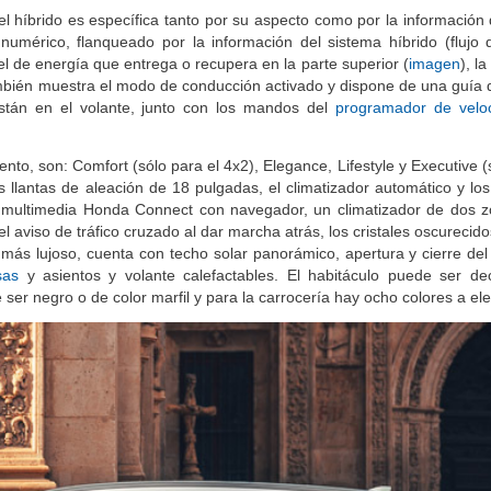
l híbrido es específica tanto por su aspecto como por la información 
umérico, flanqueado por la información del sistema híbrido (flujo 
el de energía que entrega o recupera en la parte superior (
imagen
), l
 También muestra el modo de conducción activado y dispone de una guía 
están en el volante, junto con los mandos del
programador de velo
to, son: Comfort (sólo para el 4x2), Elegance, Lifestyle y Executive (
 llantas de aleación de 18 pulgadas, el climatizador automático y los
ma multimedia Honda Connect con navegador, un climatizador de dos 
el aviso de tráfico cruzado al dar marcha atrás, los cristales oscurecidos
el más lujoso, cuenta con techo solar panorámico, apertura y cierre de
sas
y asientos y volante calefactables. El habitáculo puede ser d
r negro o de color marfil y para la carrocería hay ocho colores a eleg