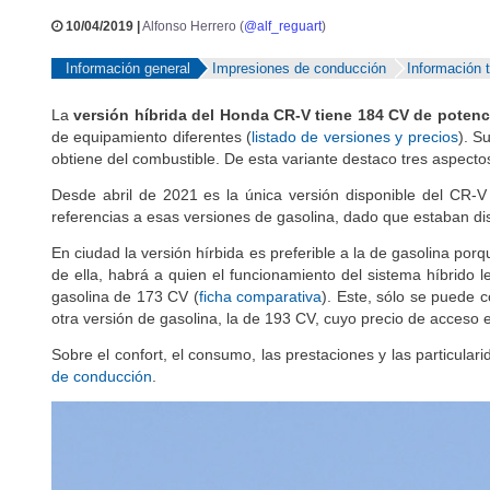
10/04/2019 |
Alfonso Herrero (
@alf_reguart
)
Información general
Impresiones de conducción
Información 
La
versión híbrida del Honda CR-V tiene 184 CV de potenc
de equipamiento diferentes (
listado de versiones y precios
). S
obtiene del combustible. De esta variante destaco tres aspecto
Desde abril de 2021 es la única versión disponible del CR-V 
referencias a esas versiones de gasolina, dado que estaban di
En ciudad la versión hírbida es preferible a la de gasolina p
de ella, habrá a quien el funcionamiento del sistema híbrido 
gasolina de 173 CV (
ficha comparativa
). Este, sólo se puede 
otra versión de gasolina, la de 193 CV, cuyo precio de acceso 
Sobre el confort, el consumo, las prestaciones y las particul
de conducción
.