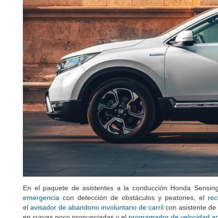
En el paquete de asistentes a la conducción Honda Sensing 
emergencia
con detección de obstáculos y peatones, el
rec
el
avisador de abandono involuntario de carril
con asistente de 
en curvas poco pronunciadas y el
programador de velocidad ac