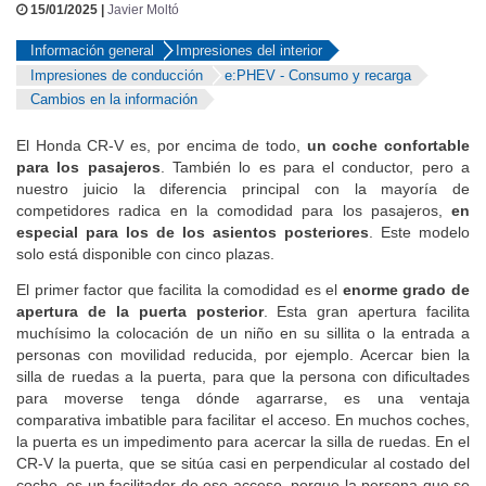
15/01/2025 |
Javier Moltó
Información general
Impresiones del interior
Impresiones de conducción
e:PHEV - Consumo y recarga
Cambios en la información
El Honda CR-V es, por encima de todo,
un coche confortable
para los pasajeros
. También lo es para el conductor, pero a
nuestro juicio la diferencia principal con la mayoría de
competidores radica en la comodidad para los pasajeros,
en
especial para los de los asientos posteriores
. Este modelo
solo está disponible con cinco plazas.
El primer factor que facilita la comodidad es el
enorme grado de
apertura de la puerta posterior
. Esta gran apertura facilita
muchísimo la colocación de un niño en su sillita o la entrada a
personas con movilidad reducida, por ejemplo. Acercar bien la
silla de ruedas a la puerta, para que la persona con dificultades
para moverse tenga dónde agarrarse, es una ventaja
comparativa imbatible para facilitar el acceso. En muchos coches,
la puerta es un impedimento para acercar la silla de ruedas. En el
CR-V la puerta, que se sitúa casi en perpendicular al costado del
coche, es un facilitador de ese acceso, porque la persona que se