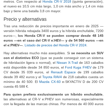
metros. Con respecto al
Honda CR-V 2018
(quinta generación),
el nuevo es 10,5 cm más largo, 1,0 cm más ancho y 1,4 cm más
bajo y tiene una batalla 3,8 cm mayor.
Precio y alternativas
Tras una reducción de precios importante en enero de 2025 —
versión híbrida rebajada 3400 euros y la híbrida enchufable, 7200
euros—,
los Honda CR-V se pueden comprar desde 48 145
euros —en el caso del CR-V e:HEV— y de 54 560 euros —en
el e:PHEV—
.
Listado de precios del Honda CR-V 2024
.
Hay alternativas mucho más asequibles. Si
se necesita un SUV
con el distintivo ECO
(que se puede conseguir con un sistema
de hibridación ligera o normal), el
Nissan X-Trail
de 163 caballos
está disponible desde 34 850 euros, el
Ford Kuga FHEV
de 179
CV desde 35 039 euros, el
Renault Espace
de 199 caballos
desde 39 482 euros y el
Toyota RAV4
de 218 caballos cuesta un
mínimo de 40 500. El
Mazda CX-60
e-SKYACTIV D de 200 CV
cuesta 45 588 €.
Para quien prefiera exclusivamente un híbrido enchufable
,
las alternativas al CR-V e:PHEV son numerosas, especialmente
con la llegada de las marcas chinas. Por menos de 40 000 euros