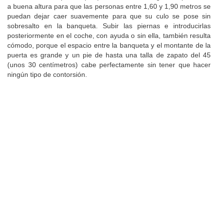
a buena altura para que las personas entre 1,60 y 1,90 metros se
puedan dejar caer suavemente para que su culo se pose sin
sobresalto en la banqueta. Subir las piernas e introducirlas
posteriormente en el coche, con ayuda o sin ella, también resulta
cómodo, porque el espacio entre la banqueta y el montante de la
puerta es grande y un pie de hasta una talla de zapato del 45
(unos 30 centímetros) cabe perfectamente sin tener que hacer
ningún tipo de contorsión.
La banqueta se puede mover a lo largo de 18
centímetros
para configurar a voluntad el espacio (
imagen
).
También es posible regular la inclinación de los respaldos
posteriores (hay ocho posiciones), una propiedad que ayuda
mucho a sentirse cómodo una vez sentado. La palanca que se
utiliza para plegar los asientos, situada en el lateral de la
banqueta (
imagen
), es la misma que se utiliza para regular la
inclinación del respaldo. La regulación longitudinal se hace con
otra palanca integrada en las esquinas de la banqueta (
imagen
),
no con la típica barra bajo los asientos. Que sea así facilita
moverlos desde fuera del coche.
Todo lo dicho sobre la comodidad de los pasajeros que van
sentados en los asientos posteriores es única y exclusivamente