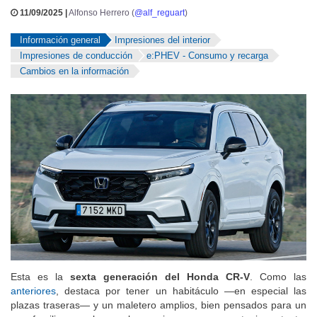
11/09/2025 |
Alfonso Herrero (
@alf_reguart
)
Información general
Impresiones del interior
Impresiones de conducción
e:PHEV - Consumo y recarga
Cambios en la información
Esta es la
sexta generación del Honda CR-V
. Como las
anteriores
, destaca por tener un habitáculo —en especial las
plazas traseras— y un maletero amplios, bien pensados para un