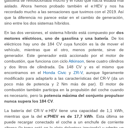
gasolina se revolucionaba mucho y el ruido que hacía estaba mal
aislado. Ahora hemos probado también el e:HEV y nos ha
recordado mucho a las sensaciones que tuvimos con el 2019. Así
que la diferencia no parece estar en el cambio de generación,
sino entre los dos sistemas híbridos.
En las dos versiones, el sistema híbrido está compuesto por
dos
motores eléctricos, uno de gasolina y una batería
. De los
eléctricos hay uno de 184 CV cuya función es la de mover el
vehículo, mientras que el otro, menos potente, sirve de
generador. Este generador está accionado por el motor de
combustión, que funciona con ciclo
Atkinson
, tiene cuatro cilindros
y dos litros de cilindrada. Da 148 CV y es el mismo que
encontramos en el
Honda Civic
y
ZR-V
, aunque ligeramente
modificado para adaptarlo a las características del CR-V (da un
poco más de potencia y 2 Nm más de par). El motor de
combustión también participa en la propulsión del coche cuando
es necesario, pero la
potencia máxima del conjunto propulsor
nunca supera los 184 CV
.
La batería del CR-V e:HEV tiene una capacidad de 1,1 kWh,
mientras que la del
e:PHEV es de 17,7 kWh
. Esta última se
puede recargar conectado el coche a un enchufe de corriente
alterna (la toma está en la aleta delantera izquierda) y admite un