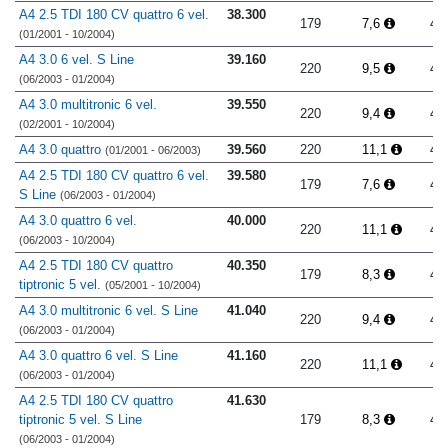
A4 2.5 TDI 180 CV quattro 6 vel.
38.300
179
7,6
4.
(01/2001 - 10/2004)
A4 3.0 6 vel. S Line
39.160
220
9,5
4.
(06/2003 - 01/2004)
A4 3.0 multitronic 6 vel.
39.550
220
9,4
4.
(02/2001 - 10/2004)
A4 3.0 quattro
39.560
220
11,1
4.
(01/2001 - 06/2003)
A4 2.5 TDI 180 CV quattro 6 vel.
39.580
179
7,6
4.
S Line
(06/2003 - 01/2004)
A4 3.0 quattro 6 vel.
40.000
220
11,1
4.
(06/2003 - 10/2004)
A4 2.5 TDI 180 CV quattro
40.350
179
8,3
4.
tiptronic 5 vel.
(05/2001 - 10/2004)
A4 3.0 multitronic 6 vel. S Line
41.040
220
9,4
4.
(06/2003 - 01/2004)
A4 3.0 quattro 6 vel. S Line
41.160
220
11,1
4.
(06/2003 - 01/2004)
A4 2.5 TDI 180 CV quattro
41.630
tiptronic 5 vel. S Line
179
8,3
4.
(06/2003 - 01/2004)