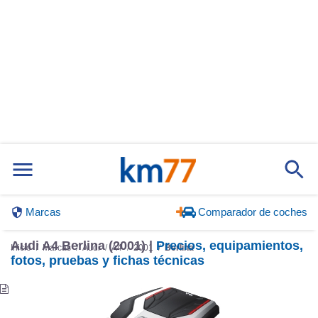
Marcas
Comparador de coches
Audi A4 Berlina (2001) |
Precios, equipamientos,
Inicio
Marcas
Audi
A4
2001
Berlina
fotos, pruebas y fichas técnicas