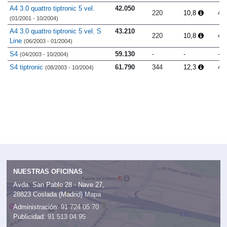
A4 3.0 quattro tiptronic 5 vel.
42.050
220
10,8
4.
(01/2001 - 10/2004)
A4 3.0 quattro tiptronic 5 vel. S
43.210
220
10,8
4.
Line
(06/2003 - 01/2004)
S4
59.130
-
-
-
(04/2003 - 10/2004)
S4 tiptronic
61.790
344
12,3
4.
(08/2003 - 10/2004)
NUESTRAS OFICINAS
Avda. San Pablo 28 - Nave 27,
28823 Coslada (Madrid)
Mapa
Administración:
91 724 05 70
Publicidad:
91 513 04 95