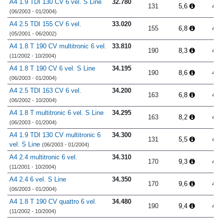
A4 1.9 TDI 130 CV 6 vel. S Line
32.780
131
5,6
4.
(06/2003 - 01/2004)
A4 2.5 TDI 155 CV 6 vel.
33.020
155
6,8
4.
(05/2001 - 06/2002)
A4 1.8 T 190 CV multitronic 6 vel.
33.810
190
8,3
4.
(11/2002 - 10/2004)
A4 1.8 T 190 CV 6 vel. S Line
34.195
190
8,6
4.
(06/2003 - 01/2004)
A4 2.5 TDI 163 CV 6 vel.
34.200
163
6,8
4.
(06/2002 - 10/2004)
A4 1.8 T multitronic 6 vel. S Line
34.295
163
8,2
4.
(06/2003 - 01/2004)
A4 1.9 TDI 130 CV multitronic 6
34.300
131
5,5
4.
vel. S Line
(06/2003 - 01/2004)
A4 2.4 multitronic 6 vel.
34.310
170
9,3
4.
(11/2001 - 10/2004)
A4 2.4 6 vel. S Line
34.350
170
9,6
4.
(06/2003 - 01/2004)
A4 1.8 T 190 CV quattro 6 vel.
34.480
190
9,4
4.
(11/2002 - 10/2004)