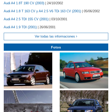
Audi A4 1.8T 190 CV (2003)
|
24/10/2002
Audi A4 1.8 T 163 CV y A4 2.5 V6 TDi 163 CV (2001)
|
05/06/2002
Audi A4 2.5 TDI 155 CV (2001)
|
03/10/2001
Audi A4 1.9 TDI (2001)
|
26/06/2001
Ver todas las informaciones
Fotos