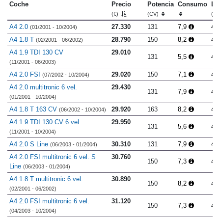
Coche
Precio
Potencia
Consumo
Lo
(€)
(CV)
(m
A4 2.0
27.330
131
7,9
4.
(01/2001 - 10/2004)
A4 1.8 T
28.790
150
8,2
4.
(02/2001 - 06/2002)
A4 1.9 TDI 130 CV
29.010
131
5,5
4.
(11/2001 - 06/2003)
A4 2.0 FSI
29.020
150
7,1
4.
(07/2002 - 10/2004)
A4 2.0 multitronic 6 vel.
29.430
131
7,9
4.
(01/2001 - 10/2004)
A4 1.8 T 163 CV
29.920
163
8,2
4.
(06/2002 - 10/2004)
A4 1.9 TDI 130 CV 6 vel.
29.950
131
5,6
4.
(11/2001 - 10/2004)
A4 2.0 S Line
30.310
131
7,9
4.
(06/2003 - 01/2004)
A4 2.0 FSI multitronic 6 vel. S
30.760
150
7,3
4.
Line
(06/2003 - 01/2004)
A4 1.8 T multitronic 6 vel.
30.890
150
8,2
4.
(02/2001 - 06/2002)
A4 2.0 FSI multitronic 6 vel.
31.120
150
7,3
4.
(04/2003 - 10/2004)