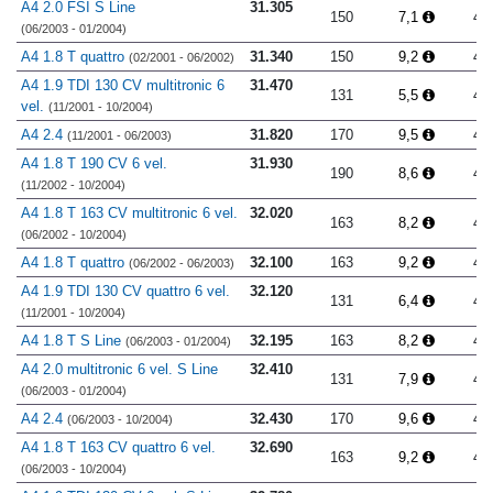
A4 2.0 FSI S Line
31.305
150
7,1
4.
(06/2003 - 01/2004)
A4 1.8 T quattro
31.340
150
9,2
4.
(02/2001 - 06/2002)
A4 1.9 TDI 130 CV multitronic 6
31.470
131
5,5
4.
vel.
(11/2001 - 10/2004)
A4 2.4
31.820
170
9,5
4.
(11/2001 - 06/2003)
A4 1.8 T 190 CV 6 vel.
31.930
190
8,6
4.
(11/2002 - 10/2004)
A4 1.8 T 163 CV multitronic 6 vel.
32.020
163
8,2
4.
(06/2002 - 10/2004)
A4 1.8 T quattro
32.100
163
9,2
4.
(06/2002 - 06/2003)
A4 1.9 TDI 130 CV quattro 6 vel.
32.120
131
6,4
4.
(11/2001 - 10/2004)
A4 1.8 T S Line
32.195
163
8,2
4.
(06/2003 - 01/2004)
A4 2.0 multitronic 6 vel. S Line
32.410
131
7,9
4.
(06/2003 - 01/2004)
A4 2.4
32.430
170
9,6
4.
(06/2003 - 10/2004)
A4 1.8 T 163 CV quattro 6 vel.
32.690
163
9,2
4.
(06/2003 - 10/2004)