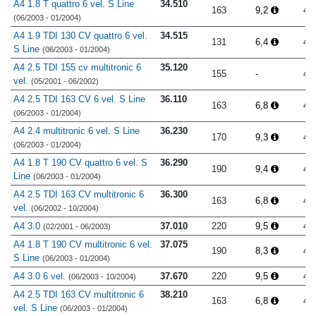
A4 1.8 T quattro 6 vel. S Line
34.510
163
9,2
4.
(06/2003 - 01/2004)
A4 1.9 TDI 130 CV quattro 6 vel.
34.515
131
6,4
4.
S Line
(06/2003 - 01/2004)
A4 2.5 TDI 155 cv multitronic 6
35.120
155
-
4.
vel.
(05/2001 - 06/2002)
A4 2.5 TDI 163 CV 6 vel. S Line
36.110
163
6,8
4.
(06/2003 - 01/2004)
A4 2.4 multitronic 6 vel. S Line
36.230
170
9,3
4.
(06/2003 - 01/2004)
A4 1.8 T 190 CV quattro 6 vel. S
36.290
190
9,4
4.
Line
(06/2003 - 01/2004)
A4 2.5 TDI 163 CV multitronic 6
36.300
163
6,8
4.
vel.
(06/2002 - 10/2004)
A4 3.0
37.010
220
9,5
4.
(02/2001 - 06/2003)
A4 1.8 T 190 CV multitronic 6 vel.
37.075
190
8,3
4.
S Line
(06/2003 - 01/2004)
A4 3.0 6 vel.
37.670
220
9,5
4.
(06/2003 - 10/2004)
A4 2.5 TDI 163 CV multitronic 6
38.210
163
6,8
4.
vel. S Line
(06/2003 - 01/2004)