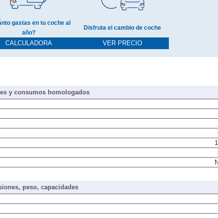
nto gastas en tu coche al
Disfruta el cambio de coche
año?
CALCULADORA
VER PRECIO
nes y consumos homologados
1
N
iones, peso, capacidades