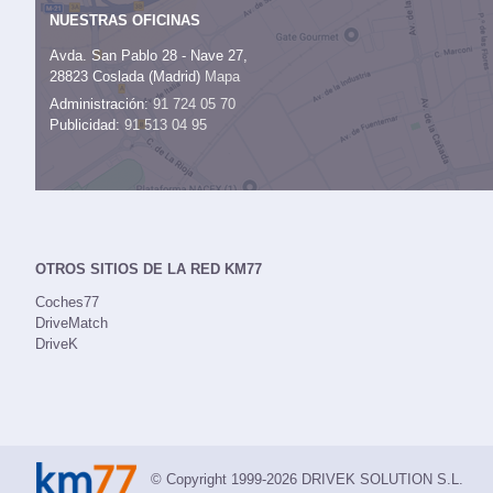
NUESTRAS OFICINAS
Avda. San Pablo 28 - Nave 27,
28823 Coslada (Madrid)
Mapa
Administración:
91 724 05 70
Publicidad:
91 513 04 95
OTROS SITIOS DE LA RED KM77
Coches77
DriveMatch
DriveK
© Copyright 1999-2026 DRIVEK SOLUTION S.L.