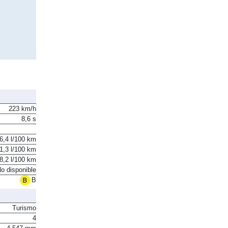
223 km/h
8,6 s
6,4 l/100 km
1,3 l/100 km
8,2 l/100 km
o disponible
B
Turismo
4