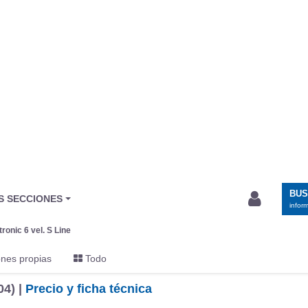
BU
S SECCIONES
infor
tronic 6 vel. S Line
nes propias
Todo
04) |
Precio y ficha técnica