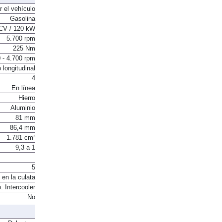
r el vehículo
Gasolina
CV / 120 kW
5.700 rpm
225 Nm
 - 4.700 rpm
 longitudinal
4
En línea
Hierro
Aluminio
81 mm
86,4 mm
1.781 cm³
9,3 a 1
5
 en la culata
. Intercooler
No