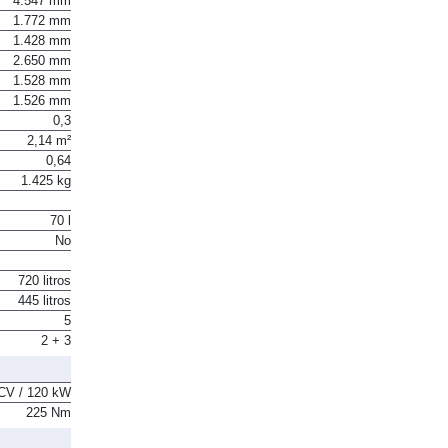
4.547 mm
1.772 mm
1.428 mm
2.650 mm
1.528 mm
1.526 mm
0,3
2,14 m²
0,64
1.425 kg
70 l
No
720 litros
445 litros
5
2 + 3
CV / 120 kW
225 Nm