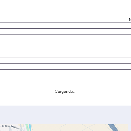
N
Cargando...