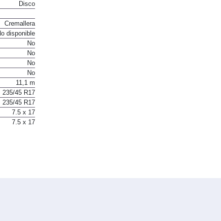
Disco
Cremallera
o disponible
No
No
No
No
11,1 m
235/45 R17
235/45 R17
7.5 x 17
7.5 x 17