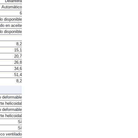
Delantera
Automático
6
o disponible
do en aceite
o disponible
8,2
15,1
20,7
26,8
34,6
51,4
8,2
o deformable
te helicoidal
o deformable
te helicoidal
Sí
Sí
co ventilado