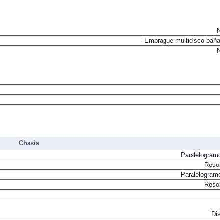
N
Embrague multidisco baña
N
Chasis
Paralelogram
Resor
Paralelogram
Resor
Dis