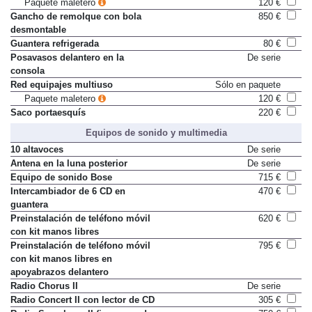
Paquete maletero
120 €
Gancho de remolque con bola
850 €
desmontable
Guantera refrigerada
80 €
Posavasos delantero en la
De serie
consola
Red equipajes multiuso
Sólo en paquete
Paquete maletero
120 €
Saco portaesquís
220 €
Equipos de sonido y multimedia
10 altavoces
De serie
Antena en la luna posterior
De serie
Equipo de sonido Bose
715 €
Intercambiador de 6 CD en
470 €
guantera
Preinstalación de teléfono móvil
620 €
con kit manos libres
Preinstalación de teléfono móvil
795 €
con kit manos libres en
apoyabrazos delantero
Radio Chorus II
De serie
Radio Concert II con lector de CD
305 €