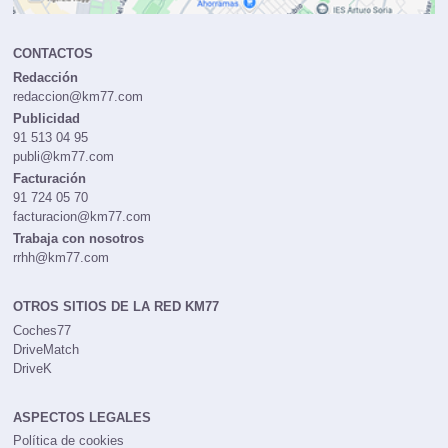
CONTACTOS
Redacción
redaccion@km77.com
Publicidad
91 513 04 95
publi@km77.com
Facturación
91 724 05 70
facturacion@km77.com
Trabaja con nosotros
rrhh@km77.com
OTROS SITIOS DE LA RED KM77
Coches77
DriveMatch
DriveK
ASPECTOS LEGALES
Política de cookies