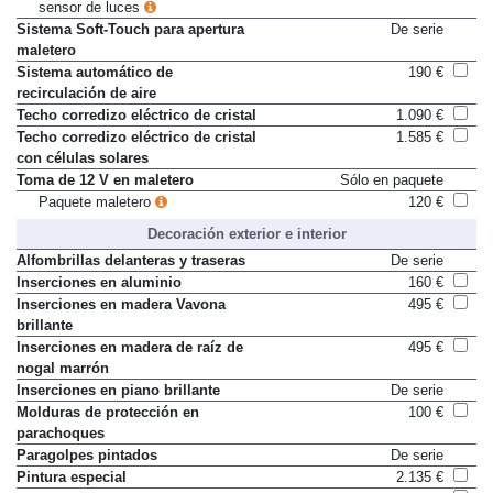
sensor de luces
Sistema Soft-Touch para apertura
De serie
maletero
Sistema automático de
190 €
recirculación de aire
Techo corredizo eléctrico de cristal
1.090 €
Techo corredizo eléctrico de cristal
1.585 €
con células solares
Toma de 12 V en maletero
Sólo en paquete
Paquete maletero
120 €
Decoración exterior e interior
Alfombrillas delanteras y traseras
De serie
Inserciones en aluminio
160 €
Inserciones en madera Vavona
495 €
brillante
Inserciones en madera de raíz de
495 €
nogal marrón
Inserciones en piano brillante
De serie
Molduras de protección en
100 €
parachoques
Paragolpes pintados
De serie
Pintura especial
2.135 €