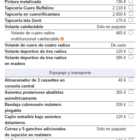
Pintura metalizada
735 €
Tapicería Cuero Buffalino
2.110 €
Tapicería en cuero/Alcantara
2.650 €
Tapicería tela Zenit
175 €
Volante calefactable
Sólo en paquete
Volante de cuatro radios
465 €
multifuncional calefactable
Volante de cuero de cuatro radios
De serie
Volante deportivo de tres radios
120 €
Volante deportivo de tres radios
395 €
en madera
Equipaje y transporte
Almacenador de 3 cassettes en
40 €
consola central
Asientos posteriores abatibles
355 €
asimétricamente
Bandeja cubresuelo maletero
200 €
plegable
Cajón extraible bajo asientos
120 €
delanteros
Correa y 5 ganchos adicionales
Sólo en paquete
de sujeción en maletero