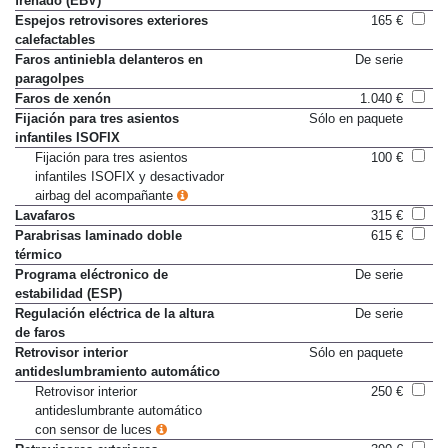
frenado (EBV)
Espejos retrovisores exteriores
165 €
calefactables
Faros antiniebla delanteros en
De serie
paragolpes
Faros de xenón
1.040 €
Fijación para tres asientos
Sólo en paquete
infantiles ISOFIX
Fijación para tres asientos
100 €
infantiles ISOFIX y desactivador
airbag del acompañante
Lavafaros
315 €
Parabrisas laminado doble
615 €
térmico
Programa eléctronico de
De serie
estabilidad (ESP)
Regulación eléctrica de la altura
De serie
de faros
Retrovisor interior
Sólo en paquete
antideslumbramiento automático
Retrovisor interior
250 €
antideslumbrante automático
con sensor de luces