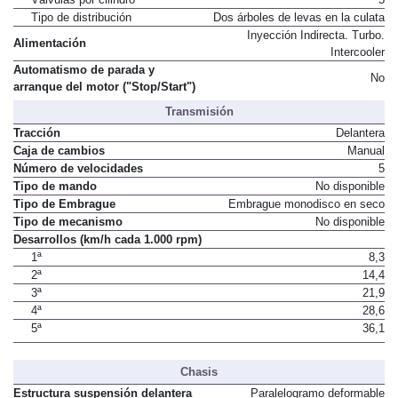
Tipo de distribución
Dos árboles de levas en la culata
Inyección Indirecta. Turbo.
Alimentación
Intercooler
Automatismo de parada y
No
arranque del motor ("Stop/Start")
Transmisión
Tracción
Delantera
Caja de cambios
Manual
Número de velocidades
5
Tipo de mando
No disponible
Tipo de Embrague
Embrague monodisco en seco
Tipo de mecanismo
No disponible
Desarrollos (km/h cada 1.000 rpm)
1ª
8,3
2ª
14,4
3ª
21,9
4ª
28,6
5ª
36,1
Chasis
Estructura suspensión delantera
Paralelogramo deformable