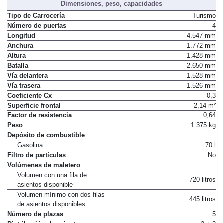
Dimensiones, peso, capacidades
Tipo de Carrocería
Turismo
Número de puertas
4
Longitud
4.547 mm
Anchura
1.772 mm
Altura
1.428 mm
Batalla
2.650 mm
Vía delantera
1.528 mm
Vía trasera
1.526 mm
Coeficiente Cx
0,3
Superficie frontal
2,14 m²
Factor de resistencia
0,64
Peso
1.375 kg
Depósito de combustible
Gasolina
70 l
Filtro de partículas
No
Volúmenes de maletero
Volumen con una fila de
720 litros
asientos disponible
Volumen mínimo con dos filas
445 litros
de asientos disponibles
Número de plazas
5