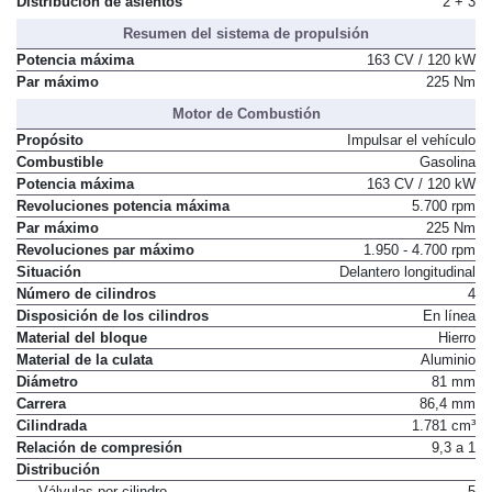
Distribución de asientos
2 + 3
Resumen del sistema de propulsión
Potencia máxima
163 CV / 120 kW
Par máximo
225 Nm
Motor de Combustión
Propósito
Impulsar el vehículo
Combustible
Gasolina
Potencia máxima
163 CV / 120 kW
Revoluciones potencia máxima
5.700 rpm
Par máximo
225 Nm
Revoluciones par máximo
1.950 - 4.700 rpm
Situación
Delantero longitudinal
Número de cilindros
4
Disposición de los cilindros
En línea
Material del bloque
Hierro
Material de la culata
Aluminio
Diámetro
81 mm
Carrera
86,4 mm
Cilindrada
1.781 cm³
Relación de compresión
9,3 a 1
Distribución
Válvulas por cilindro
5