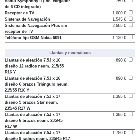
Radio Symphony II (inc. cargador
750 €
de 6 CD integrado)
Receptor de TV
1.000 €
Sistema de Navegación
1.545 €
Sistema de Navegación Plus sin
2.585 €
receptor de TV
Teléfono fijo GSM Nokia 6091
1.130 €
Llantas y neumáticos
Llantas de aleación 7.5J x 16
890 €
diseño 12 radios neum. 215/55
R16 Y
Llantas de aleación 7.5J x 16
890 €
diseño 6 brazos Triángulo neum.
215/55 R16 Y
Llantas de aleación 7.5J x 17
1.395 €
diseño 5 brazos Star neum.
235/45 R17 W
Llantas de aleación 7.5J x 17
1.395 €
diseño 6 brazos neum. 235/45
R17 W
Llantas de aleación 7.5J x 17
1.780 €
diseño 9 radios neum. 235/45 R17