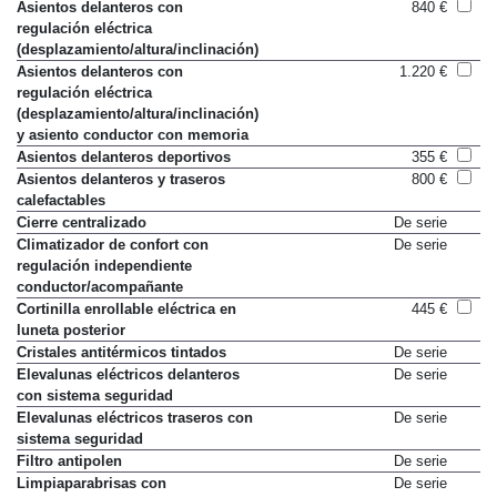
Asientos delanteros con
840 €
regulación eléctrica
(desplazamiento/altura/inclinación)
Asientos delanteros con
1.220 €
regulación eléctrica
(desplazamiento/altura/inclinación)
y asiento conductor con memoria
Asientos delanteros deportivos
355 €
Asientos delanteros y traseros
800 €
calefactables
Cierre centralizado
De serie
Climatizador de confort con
De serie
regulación independiente
conductor/acompañante
Cortinilla enrollable eléctrica en
445 €
luneta posterior
Cristales antitérmicos tintados
De serie
Elevalunas eléctricos delanteros
De serie
con sistema seguridad
Elevalunas eléctricos traseros con
De serie
sistema seguridad
Filtro antipolen
De serie
Limpiaparabrisas con
De serie