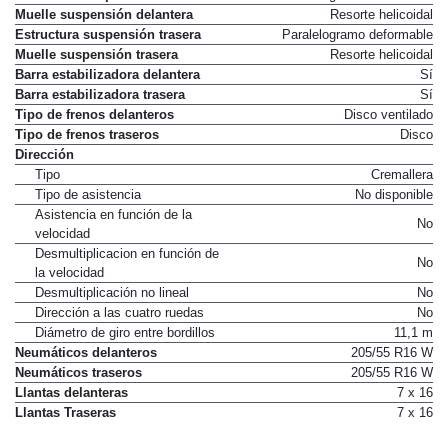
Muelle suspensión delantera
Resorte helicoidal
Estructura suspensión trasera
Paralelogramo deformable
Muelle suspensión trasera
Resorte helicoidal
Barra estabilizadora delantera
Sí
Barra estabilizadora trasera
Sí
Tipo de frenos delanteros
Disco ventilado
Tipo de frenos traseros
Disco
Dirección
Tipo
Cremallera
Tipo de asistencia
No disponible
Asistencia en función de la
No
velocidad
Desmultiplicacion en función de
No
la velocidad
Desmultiplicación no lineal
No
Dirección a las cuatro ruedas
No
Diámetro de giro entre bordillos
11,1 m
Neumáticos delanteros
205/55 R16 W
Neumáticos traseros
205/55 R16 W
Llantas delanteras
7 x 16
Llantas Traseras
7 x 16