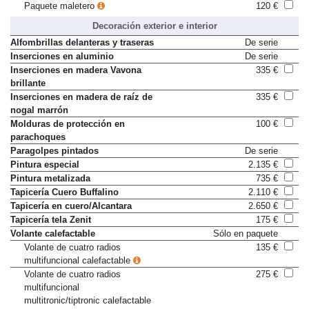
Paquete maletero
120 €
Decoración exterior e interior
Alfombrillas delanteras y traseras
De serie
Inserciones en aluminio
De serie
Inserciones en madera Vavona
335 €
brillante
Inserciones en madera de raíz de
335 €
nogal marrón
Molduras de protección en
100 €
parachoques
Paragolpes pintados
De serie
Pintura especial
2.135 €
Pintura metalizada
735 €
Tapicería Cuero Buffalino
2.110 €
Tapicería en cuero/Alcantara
2.650 €
Tapicería tela Zenit
175 €
Volante calefactable
Sólo en paquete
Volante de cuatro radios
135 €
multifuncional calefactable
Volante de cuatro radios
275 €
multifuncional
multitronic/tiptronic calefactable