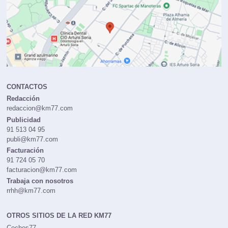
CONTACTOS
Redacción
redaccion@km77.com
Publicidad
91 513 04 95
publi@km77.com
Facturación
91 724 05 70
facturacion@km77.com
Trabaja con nosotros
rrhh@km77.com
OTROS SITIOS DE LA RED KM77
Coches77