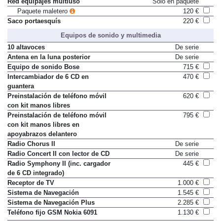
Red equipajes multiuso
Sólo en paquete
Paquete maletero
120 €
Saco portaesquís
220 €
Equipos de sonido y multimedia
10 altavoces
De serie
Antena en la luna posterior
De serie
Equipo de sonido Bose
715 €
Intercambiador de 6 CD en
470 €
guantera
Preinstalación de teléfono móvil
620 €
con kit manos libres
Preinstalación de teléfono móvil
795 €
con kit manos libres en
apoyabrazos delantero
Radio Chorus II
De serie
Radio Concert II con lector de CD
De serie
Radio Symphony II (inc. cargador
445 €
de 6 CD integrado)
Receptor de TV
1.000 €
Sistema de Navegación
1.545 €
Sistema de Navegación Plus
2.285 €
Teléfono fijo GSM Nokia 6091
1.130 €