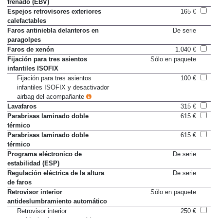
frenado (EBV)
Espejos retrovisores exteriores
165 €
calefactables
Faros antiniebla delanteros en
De serie
paragolpes
Faros de xenón
1.040 €
Fijación para tres asientos
Sólo en paquete
infantiles ISOFIX
Fijación para tres asientos
100 €
infantiles ISOFIX y desactivador
airbag del acompañante
Lavafaros
315 €
Parabrisas laminado doble
615 €
térmico
Parabrisas laminado doble
615 €
térmico
Programa eléctronico de
De serie
estabilidad (ESP)
Regulación eléctrica de la altura
De serie
de faros
Retrovisor interior
Sólo en paquete
antideslumbramiento automático
Retrovisor interior
250 €