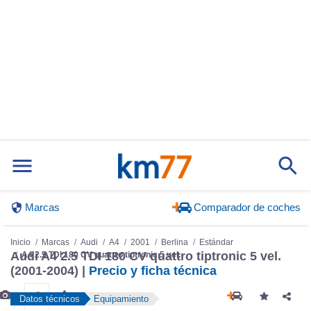
Marcas
Comparador de coches
Inicio
Marcas
Audi
A4
2001
Berlina
Estándar
Audi A4 2.5 TDI 180 CV quattro tiptronic 5 vel.
A4 2.5 TDI 180 CV quattro tiptronic 5 vel.
(2001-2004) |
Precio y ficha técnica
Datos técnicos
Equipamiento