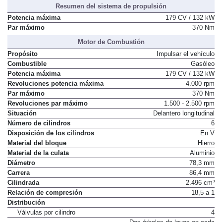
Resumen del sistema de propulsión
Potencia máxima
179 CV / 132 kW
Par máximo
370 Nm
Motor de Combustión
Propósito
Impulsar el vehículo
Combustible
Gasóleo
Potencia máxima
179 CV / 132 kW
Revoluciones potencia máxima
4.000 rpm
Par máximo
370 Nm
Revoluciones par máximo
1.500 - 2.500 rpm
Situación
Delantero longitudinal
Número de cilindros
6
Disposición de los cilindros
En V
Material del bloque
Hierro
Material de la culata
Aluminio
Diámetro
78,3 mm
Carrera
86,4 mm
Cilindrada
2.496 cm³
Relación de compresión
18,5 a 1
Distribución
Válvulas por cilindro
4