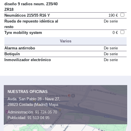
diseño 9 radios neum. 235/40
ZR18
Neumáticos 215/55 R16 Y
190 €
Rueda de repuesto idéntica al
De serie
resto
Tyre mobility system
0 €
Varios
Alarma antirrobo
De serie
Botiquín
De serie
Inmovilizador electrónico
De serie
NUESTRAS OFICINAS
Avda. San Pablo 28 - Nave 27,
28823 Coslada (Madrid)
Mapa
Administración:
91 724 05 70
Publicidad:
91 513 04 95