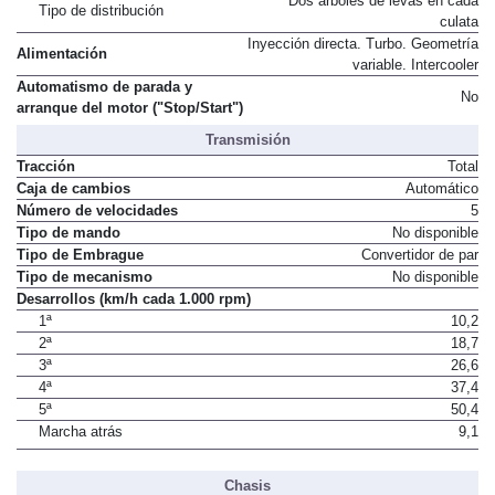
Dos árboles de levas en cada
Tipo de distribución
culata
Inyección directa. Turbo. Geometría
Alimentación
variable. Intercooler
Automatismo de parada y
No
arranque del motor ("Stop/Start")
Transmisión
Tracción
Total
Caja de cambios
Automático
Número de velocidades
5
Tipo de mando
No disponible
Tipo de Embrague
Convertidor de par
Tipo de mecanismo
No disponible
Desarrollos (km/h cada 1.000 rpm)
1ª
10,2
2ª
18,7
3ª
26,6
4ª
37,4
5ª
50,4
Marcha atrás
9,1
Chasis