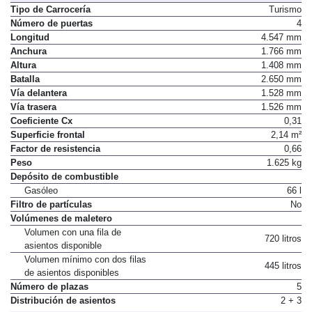
Tipo de Carrocería
Turismo
Número de puertas
4
Longitud
4.547 mm
Anchura
1.766 mm
Altura
1.408 mm
Batalla
2.650 mm
Vía delantera
1.528 mm
Vía trasera
1.526 mm
Coeficiente Cx
0,31
Superficie frontal
2,14 m²
Factor de resistencia
0,66
Peso
1.625 kg
Depósito de combustible
Gasóleo
66 l
Filtro de partículas
No
Volúmenes de maletero
Volumen con una fila de
720 litros
asientos disponible
Volumen mínimo con dos filas
445 litros
de asientos disponibles
Número de plazas
5
Distribución de asientos
2 + 3