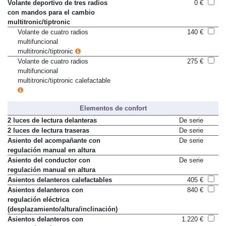
Volante deportivo de tres radios
0 €
con mandos para el cambio
multitronic/tiptronic
Volante de cuatro radios
140 €
multifuncional
multitronic/tiptronic
Volante de cuatro radios
275 €
multifuncional
multitronic/tiptronic calefactable
Elementos de confort
2 luces de lectura delanteras
De serie
2 luces de lectura traseras
De serie
Asiento del acompañante con
De serie
regulación manual en altura
Asiento del conductor con
De serie
regulación manual en altura
Asientos delanteros calefactables
405 €
Asientos delanteros con
840 €
regulación eléctrica
(desplazamiento/altura/inclinación)
Asientos delanteros con
1.220 €