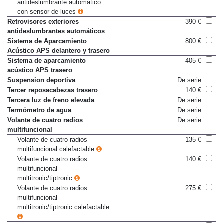
antideslumbrante automático
con sensor de luces
Retrovisores exteriores
390 €
antideslumbrantes automáticos
Sistema de Aparcamiento
800 €
Acústico APS delantero y trasero
Sistema de aparcamiento
405 €
acústico APS trasero
Suspension deportiva
De serie
Tercer reposacabezas trasero
140 €
Tercera luz de freno elevada
De serie
Termómetro de agua
De serie
Volante de cuatro radios
De serie
multifuncional
Volante de cuatro radios
135 €
multifuncional calefactable
Volante de cuatro radios
140 €
multifuncional
multitronic/tiptronic
Volante de cuatro radios
275 €
multifuncional
multitronic/tiptronic calefactable