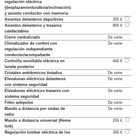
regulación eléctrica
(desplazamiento/altura/inclinación)
y asiento conductor con memoria
Asientos delanteros deportivos
355 €
Asientos delanteros y traseros
800 €
calefactables
Cierre centralizado
De serie
Climatizador de confort con
De serie
regulación independiente
conductor/acompañante
Cortinilla enrollable eléctrica en
445 €
luneta posterior
Cristales antitérmicos tintados
De serie
Elevalunas eléctricos delanteros
De serie
con sistema seguridad
Elevalunas eléctricos traseros con
De serie
sistema seguridad
Filtro antipolen
De serie
Mando a distancia por ondas de
De serie
radio
Mando a distancia universal (Home
255 €
link)
Regulación lumbar eléctrica de los
305 €