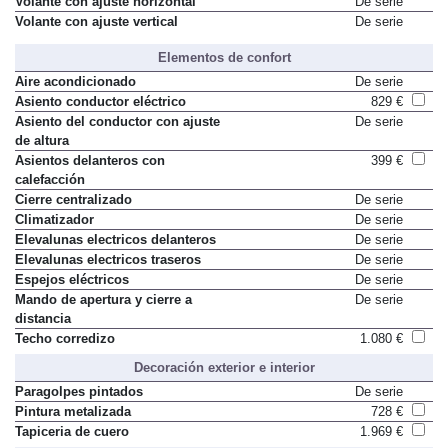
Volante con ajuste horizontal
De serie
Volante con ajuste vertical
De serie
Elementos de confort
Aire acondicionado
De serie
Asiento conductor eléctrico
829 €
Asiento del conductor con ajuste
De serie
de altura
Asientos delanteros con
399 €
calefacción
Cierre centralizado
De serie
Climatizador
De serie
Elevalunas electricos delanteros
De serie
Elevalunas electricos traseros
De serie
Espejos eléctricos
De serie
Mando de apertura y cierre a
De serie
distancia
Techo corredizo
1.080 €
Decoración exterior e interior
Paragolpes pintados
De serie
Pintura metalizada
728 €
Tapiceria de cuero
1.969 €