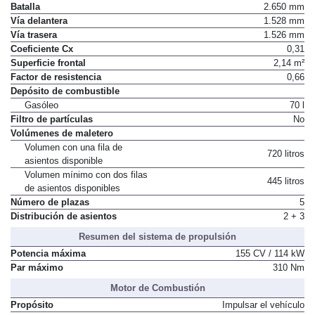
Batalla
2.650 mm
Vía delantera
1.528 mm
Vía trasera
1.526 mm
Coeficiente Cx
0,31
Superficie frontal
2,14 m²
Factor de resistencia
0,66
Depósito de combustible
Gasóleo
70 l
Filtro de partículas
No
Volúmenes de maletero
Volumen con una fila de
720 litros
asientos disponible
Volumen mínimo con dos filas
445 litros
de asientos disponibles
Número de plazas
5
Distribución de asientos
2 + 3
Resumen del sistema de propulsión
Potencia máxima
155 CV / 114 kW
Par máximo
310 Nm
Motor de Combustión
Propósito
Impulsar el vehículo