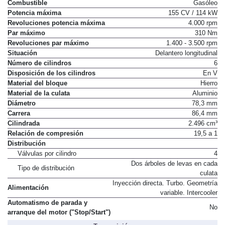
Combustible
Gasóleo
Potencia máxima
155 CV / 114 kW
Revoluciones potencia máxima
4.000 rpm
Par máximo
310 Nm
Revoluciones par máximo
1.400 - 3.500 rpm
Situación
Delantero longitudinal
Número de cilindros
6
Disposición de los cilindros
En V
Material del bloque
Hierro
Material de la culata
Aluminio
Diámetro
78,3 mm
Carrera
86,4 mm
Cilindrada
2.496 cm³
Relación de compresión
19,5 a 1
Distribución
Válvulas por cilindro
4
Dos árboles de levas en cada
Tipo de distribución
culata
Inyección directa. Turbo. Geometría
Alimentación
variable. Intercooler
Automatismo de parada y
No
arranque del motor ("Stop/Start")