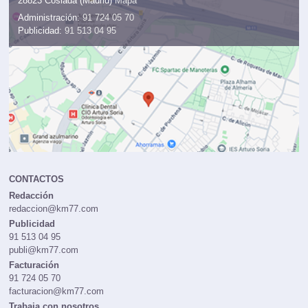
28823 Coslada (Madrid)
Mapa
Administración:
91 724 05 70
Publicidad:
91 513 04 95
CONTACTOS
Redacción
redaccion@km77.com
Publicidad
91 513 04 95
publi@km77.com
Facturación
91 724 05 70
facturacion@km77.com
Trabaja con nosotros