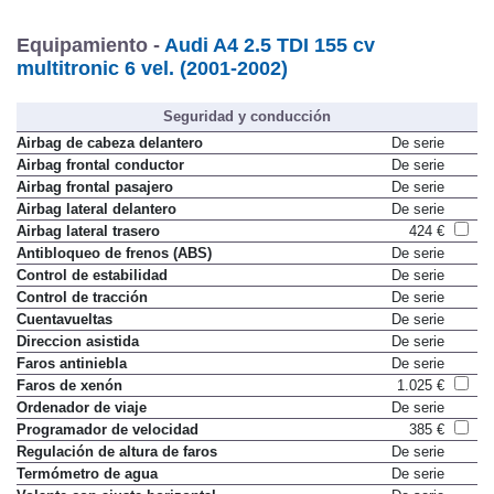
Equipamiento -
Audi A4 2.5 TDI 155 cv
multitronic 6 vel. (2001-2002)
Seguridad y conducción
Airbag de cabeza delantero
De serie
Airbag frontal conductor
De serie
Airbag frontal pasajero
De serie
Airbag lateral delantero
De serie
Airbag lateral trasero
424 €
Antibloqueo de frenos (ABS)
De serie
Control de estabilidad
De serie
Control de tracción
De serie
Cuentavueltas
De serie
Direccion asistida
De serie
Faros antiniebla
De serie
Faros de xenón
1.025 €
Ordenador de viaje
De serie
Programador de velocidad
385 €
Regulación de altura de faros
De serie
Termómetro de agua
De serie