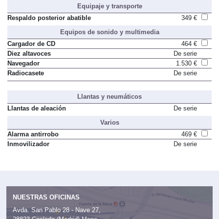
Equipaje y transporte
Respaldo posterior abatible
349 €
Equipos de sonido y multimedia
Cargador de CD
464 €
Diez altavoces
De serie
Navegador
1.530 €
Radiocasete
De serie
Llantas y neumáticos
Llantas de aleación
De serie
Varios
Alarma antirrobo
469 €
Inmovilizador
De serie
NUESTRAS OFICINAS
Avda. San Pablo 28 - Nave 27,