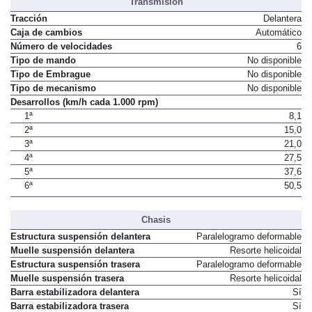
Transmisión
Tracción
Delantera
Caja de cambios
Automático
Número de velocidades
6
Tipo de mando
No disponible
Tipo de Embrague
No disponible
Tipo de mecanismo
No disponible
Desarrollos (km/h cada 1.000 rpm)
1ª
8,1
2ª
15,0
3ª
21,0
4ª
27,5
5ª
37,6
6ª
50,5
Chasis
Estructura suspensión delantera
Paralelogramo deformable
Muelle suspensión delantera
Resorte helicoidal
Estructura suspensión trasera
Paralelogramo deformable
Muelle suspensión trasera
Resorte helicoidal
Barra estabilizadora delantera
Sí
Barra estabilizadora trasera
Sí