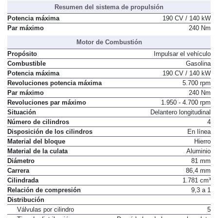
Resumen del sistema de propulsión
Potencia máxima
190 CV / 140 kW
Par máximo
240 Nm
Motor de Combustión
Propósito
Impulsar el vehículo
Combustible
Gasolina
Potencia máxima
190 CV / 140 kW
Revoluciones potencia máxima
5.700 rpm
Par máximo
240 Nm
Revoluciones par máximo
1.950 - 4.700 rpm
Situación
Delantero longitudinal
Número de cilindros
4
Disposición de los cilindros
En línea
Material del bloque
Hierro
Material de la culata
Aluminio
Diámetro
81 mm
Carrera
86,4 mm
Cilindrada
1.781 cm³
Relación de compresión
9,3 a 1
Distribución
Válvulas por cilindro
5