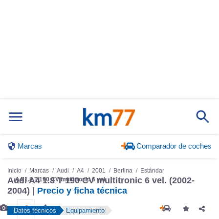
Marcas
Comparador de coches
Inicio
Marcas
Audi
A4
2001
Berlina
Estándar
Audi A4 1.8 T 190 CV multitronic 6 vel. (2002-
A4 1.8 T 190 CV multitronic 6 vel.
2004) |
Precio y ficha técnica
Datos técnicos
Equipamiento