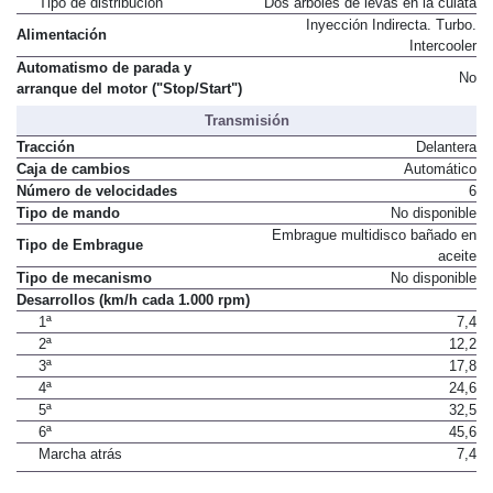
Tipo de distribución
Dos árboles de levas en la culata
Inyección Indirecta. Turbo.
Alimentación
Intercooler
Automatismo de parada y
No
arranque del motor ("Stop/Start")
Transmisión
Tracción
Delantera
Caja de cambios
Automático
Número de velocidades
6
Tipo de mando
No disponible
Embrague multidisco bañado en
Tipo de Embrague
aceite
Tipo de mecanismo
No disponible
Desarrollos (km/h cada 1.000 rpm)
1ª
7,4
2ª
12,2
3ª
17,8
4ª
24,6
5ª
32,5
6ª
45,6
Marcha atrás
7,4