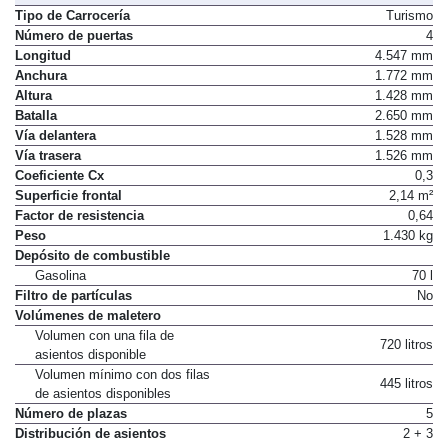
Tipo de Carrocería
Turismo
Número de puertas
4
Longitud
4.547 mm
Anchura
1.772 mm
Altura
1.428 mm
Batalla
2.650 mm
Vía delantera
1.528 mm
Vía trasera
1.526 mm
Coeficiente Cx
0,3
Superficie frontal
2,14 m²
Factor de resistencia
0,64
Peso
1.430 kg
Depósito de combustible
Gasolina
70 l
Filtro de partículas
No
Volúmenes de maletero
Volumen con una fila de
720 litros
asientos disponible
Volumen mínimo con dos filas
445 litros
de asientos disponibles
Número de plazas
5
Distribución de asientos
2 + 3