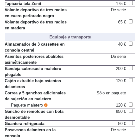
Tapicería tela Zenit
175 €
Volante deportivo de tres radios
De serie
en cuero perforado negro
Volante deportivo de tres radios
65 €
en madera
Equipaje y transporte
Almacenador de 3 cassettes en
40 €
consola central
Asientos posteriores abatibles
De serie
asimétricamente
Bandeja cubresuelo maletero
200 €
plegable
Cajón extraible bajo asientos
120 €
delanteros
Correa y 5 ganchos adicionales
Sólo en paquete
de sujeción en maletero
Paquete maletero
120 €
Gancho de remolque con bola
850 €
desmontable
Guantera refrigerada
80 €
Posavasos delantero en la
De serie
consola