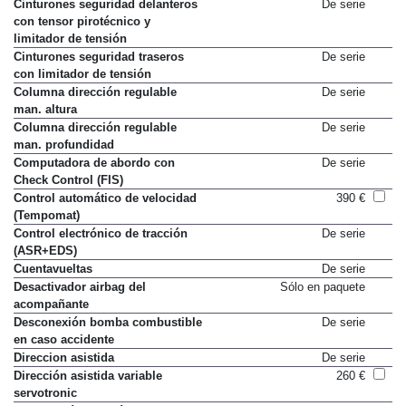
Cinturones seguridad delanteros
De serie
con tensor pirotécnico y
limitador de tensión
Cinturones seguridad traseros
De serie
con limitador de tensión
Columna dirección regulable
De serie
man. altura
Columna dirección regulable
De serie
man. profundidad
Computadora de abordo con
De serie
Check Control (FIS)
Control automático de velocidad
390 €
(Tempomat)
Control electrónico de tracción
De serie
(ASR+EDS)
Cuentavueltas
De serie
Desactivador airbag del
Sólo en paquete
acompañante
Desconexión bomba combustible
De serie
en caso accidente
Direccion asistida
De serie
Dirección asistida variable
260 €
servotronic