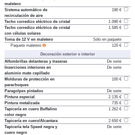
maletero
Sistema automático de
190 €
recirculación de aire
Techo corredizo eléctrico de cristal
1.090 €
Techo corredizo eléctrico de cristal
1.585 €
con células solares
Toma de 12 V en maletero
Sólo en paquete
Paquete maletero
120 €
Decoración exterior e interior
Alfombrillas delanteras y traseras
De serie
Inserciones interiores en
De serie
aluminio mate cepillado
Molduras de protección en
100 €
parachoques
Paragolpes pintados
De serie
Pintura especial
2.135 €
Pintura metalizada
735 €
Tapicería en cuero Buffalino
1.262 €
color negro
Tapicería en cuero/Alcantara
2.650 €
Tapicería tela Speed negra y
De serie
cuero negro