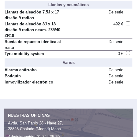
Llantas y neumáticos
Llantas de aleación 7.5J x 17
De serie
diseño 9 radios
Llantas de aleación 8J x 18
492 €
diseño 9 radios neum. 235/40
ZR18
Rueda de repuesto idéntica al
De serie
resto
Tyre mobility system
0 €
Varios
Alarma antirrobo
De serie
Botiquín
De serie
Inmovilizador electrónico
De serie
NUESTRAS OFICINAS
Avda. San Pablo 28 - Nave 27,
28823 Coslada (Madrid)
Mapa
Administración:
91 724 05 70