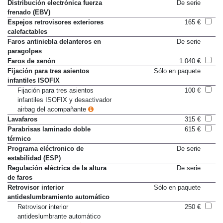
Distribución electrónica fuerza
De serie
frenado (EBV)
Espejos retrovisores exteriores
165 €
calefactables
Faros antiniebla delanteros en
De serie
paragolpes
Faros de xenón
1.040 €
Fijación para tres asientos
Sólo en paquete
infantiles ISOFIX
Fijación para tres asientos
100 €
infantiles ISOFIX y desactivador
airbag del acompañante
Lavafaros
315 €
Parabrisas laminado doble
615 €
térmico
Programa eléctronico de
De serie
estabilidad (ESP)
Regulación eléctrica de la altura
De serie
de faros
Retrovisor interior
Sólo en paquete
antideslumbramiento automático
Retrovisor interior
250 €
antideslumbrante automático