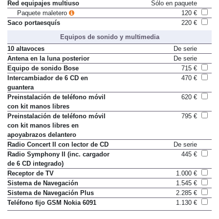
Red equipajes multiuso
Sólo en paquete
Paquete maletero
120 €
Saco portaesquís
220 €
Equipos de sonido y multimedia
10 altavoces
De serie
Antena en la luna posterior
De serie
Equipo de sonido Bose
715 €
Intercambiador de 6 CD en
470 €
guantera
Preinstalación de teléfono móvil
620 €
con kit manos libres
Preinstalación de teléfono móvil
795 €
con kit manos libres en
apoyabrazos delantero
Radio Concert II con lector de CD
De serie
Radio Symphony II (inc. cargador
445 €
de 6 CD integrado)
Receptor de TV
1.000 €
Sistema de Navegación
1.545 €
Sistema de Navegación Plus
2.285 €
Teléfono fijo GSM Nokia 6091
1.130 €