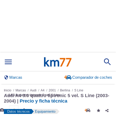
Marcas
Comparador de coches
Inicio
Marcas
Audi
A4
2001
Berlina
S Line
Audi A4 3.0 quattro tiptronic 5 vel. S Line (2003-
A4 3.0 quattro tiptronic 5 vel. S Line
2004) |
Precio y ficha técnica
Datos técnicos
Equipamiento