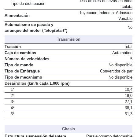
Dos árboles de levas en cada
Tipo de distribución
culata
Inyección Indirecta. Admisión
Alimentación
Variable
Automatismo de parada y
No
arranque del motor ("Stop/Start")
Transmisión
Tracción
Total
Caja de cambios
Automático
Número de velocidades
5
Tipo de mando
No disponible
Tipo de Embrague
Convertidor de par
Tipo de mecanismo
No disponible
Desarrollos (km/h cada 1.000 rpm)
1ª
10,4
2ª
19,0
3ª
27,1
4ª
38,1
5ª
51,3
Chasis
Estructura suspensión delantera
Paralelogramo deformable