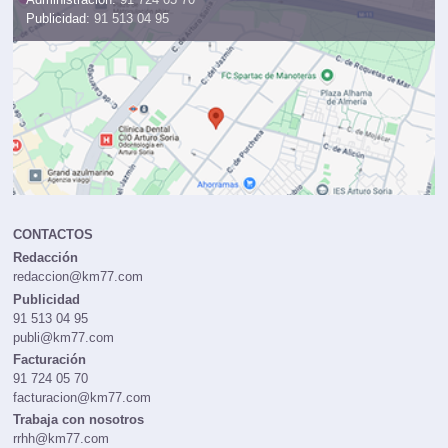
Publicidad:
91 513 04 95
CONTACTOS
Redacción
redaccion@km77.com
Publicidad
91 513 04 95
publi@km77.com
Facturación
91 724 05 70
facturacion@km77.com
Trabaja con nosotros
rrhh@km77.com