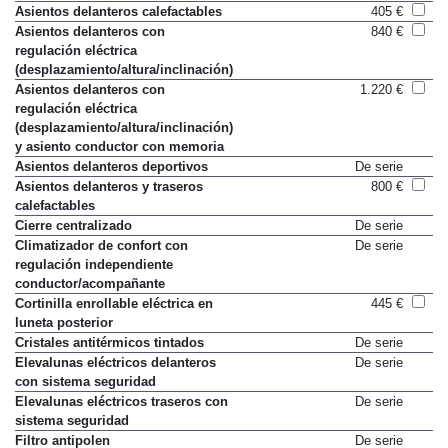
Asientos delanteros calefactables
405 €
Asientos delanteros con
840 €
regulación eléctrica
(desplazamiento/altura/inclinación)
Asientos delanteros con
1.220 €
regulación eléctrica
(desplazamiento/altura/inclinación)
y asiento conductor con memoria
Asientos delanteros deportivos
De serie
Asientos delanteros y traseros
800 €
calefactables
Cierre centralizado
De serie
Climatizador de confort con
De serie
regulación independiente
conductor/acompañante
Cortinilla enrollable eléctrica en
445 €
luneta posterior
Cristales antitérmicos tintados
De serie
Elevalunas eléctricos delanteros
De serie
con sistema seguridad
Elevalunas eléctricos traseros con
De serie
sistema seguridad
Filtro antipolen
De serie