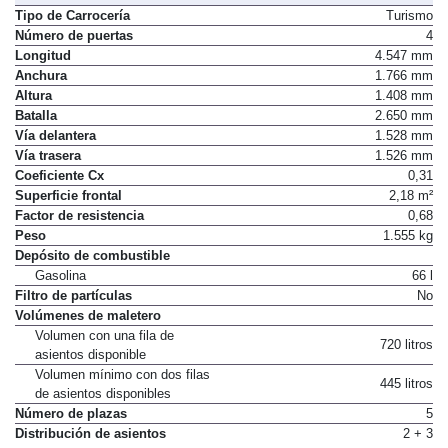
Tipo de Carrocería
Turismo
Número de puertas
4
Longitud
4.547 mm
Anchura
1.766 mm
Altura
1.408 mm
Batalla
2.650 mm
Vía delantera
1.528 mm
Vía trasera
1.526 mm
Coeficiente Cx
0,31
Superficie frontal
2,18 m²
Factor de resistencia
0,68
Peso
1.555 kg
Depósito de combustible
Gasolina
66 l
Filtro de partículas
No
Volúmenes de maletero
Volumen con una fila de
720 litros
asientos disponible
Volumen mínimo con dos filas
445 litros
de asientos disponibles
Número de plazas
5
Distribución de asientos
2 + 3