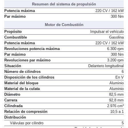
Resumen del sistema de propulsión
Potencia máxima
220 CV / 162 kW
Par máximo
300 Nm
Motor de Combustión
Propósito
Impulsar el vehículo
Combustible
Gasolina
Potencia máxima
220 CV / 162 kW
Revoluciones potencia máxima
6.300 rpm
Par máximo
300 Nm
Revoluciones par máximo
3.200 rpm
Situación
Delantero longitudinal
Número de cilindros
6
Disposición de los cilindros
En V
Material del bloque
Aluminio
Material de la culata
Aluminio
Diámetro
82,5 mm
Carrera
92,8 mm
Cilindrada
2.976 cm³
Relación de compresión
10,5 a 1
Distribución
Válvulas por cilindro
5