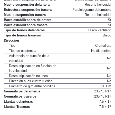
Muelle suspensión delantera
Resorte helicoidal
Estructura suspensión trasera
Paralelogramo deformable
Muelle suspensión trasera
Resorte helicoidal
Barra estabilizadora delantera
Sí
Barra estabilizadora trasera
Sí
Tipo de frenos delanteros
Disco ventilado
Tipo de frenos traseros
Disco
Dirección
Tipo
Cremallera
Tipo de asistencia
No disponible
Asistencia en función de la
No
velocidad
Desmultiplicacion en función de
No
la velocidad
Desmultiplicación no lineal
No
Dirección a las cuatro ruedas
No
Diámetro de giro entre bordillos
11,1 m
Neumáticos delanteros
235/45 R17
Neumáticos traseros
235/45 R17
Llantas delanteras
7.5 x 17
Llantas Traseras
7.5 x 17