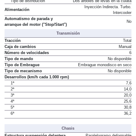
Tipo de distribución
Dos árboles de levas en la culata
Inyección Indirecta. Turbo.
Alimentación
Intercooler
Automatismo de parada y
No
arranque del motor ("Stop/Start")
Transmisión
Tracción
Total
Caja de cambios
Manual
Número de velocidades
6
Tipo de mando
No disponible
Tipo de Embrague
Embrague monodisco en seco
Tipo de mecanismo
No disponible
Desarrollos (km/h cada 1.000 rpm)
1ª
7,6
2ª
14,0
3ª
20,0
4ª
25,6
5ª
30,8
6ª
36,2
Chasis
Estructura suspensión delantera
Paralelogramo deformable