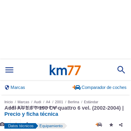
Marcas
Comparador de coches
Inicio
Marcas
Audi
A4
2001
Berlina
Estándar
Audi A4 1.8 T 190 CV quattro 6 vel. (2002-2004) |
A4 1.8 T 190 CV quattro 6 vel.
Precio y ficha técnica
Datos técnicos
Equipamiento