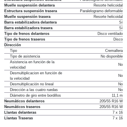
Muelle suspensión delantera
Resorte helicoidal
Estructura suspensión trasera
Paralelogramo deformable
Muelle suspensión trasera
Resorte helicoidal
Barra estabilizadora delantera
Sí
Barra estabilizadora trasera
Sí
Tipo de frenos delanteros
Disco ventilado
Tipo de frenos traseros
Disco
Dirección
Tipo
Cremallera
Tipo de asistencia
No disponible
Asistencia en función de la
No
velocidad
Desmultiplicacion en función de
No
la velocidad
Desmultiplicación no lineal
No
Dirección a las cuatro ruedas
No
Diámetro de giro entre bordillos
11,1 m
Neumáticos delanteros
205/55 R16 W
Neumáticos traseros
205/55 R16 W
Llantas delanteras
7 x 16
Llantas Traseras
7 x 16