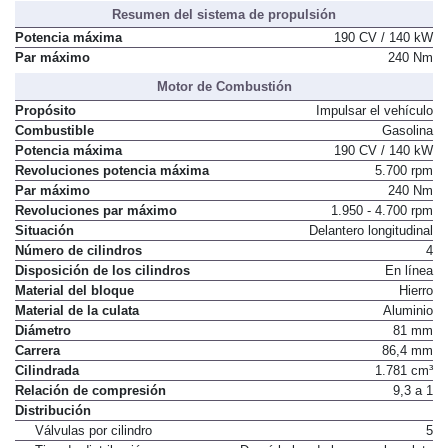
Resumen del sistema de propulsión
Potencia máxima
190 CV / 140 kW
Par máximo
240 Nm
Motor de Combustión
Propósito
Impulsar el vehículo
Combustible
Gasolina
Potencia máxima
190 CV / 140 kW
Revoluciones potencia máxima
5.700 rpm
Par máximo
240 Nm
Revoluciones par máximo
1.950 - 4.700 rpm
Situación
Delantero longitudinal
Número de cilindros
4
Disposición de los cilindros
En línea
Material del bloque
Hierro
Material de la culata
Aluminio
Diámetro
81 mm
Carrera
86,4 mm
Cilindrada
1.781 cm³
Relación de compresión
9,3 a 1
Distribución
Válvulas por cilindro
5