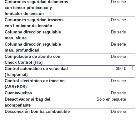
Cinturones seguridad delanteros
De serie
con tensor pirotécnico y
limitador de tensión
Cinturones seguridad traseros
De serie
con limitador de tensión
Columna dirección regulable
De serie
man. altura
Columna dirección regulable
De serie
man. profundidad
Computadora de abordo con
De serie
Check Control (FIS)
Control automático de velocidad
390 €
(Tempomat)
Control electrónico de tracción
De serie
(ASR+EDS)
Cuentavueltas
De serie
Desactivador airbag del
Sólo en paquete
acompañante
Desconexión bomba combustible
De serie
en caso accidente
Direccion asistida
De serie
Dirección asistida variable
260 €
servotronic