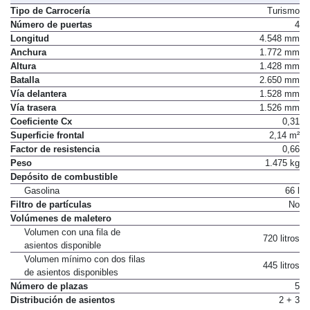
Tipo de Carrocería
Turismo
Número de puertas
4
Longitud
4.548 mm
Anchura
1.772 mm
Altura
1.428 mm
Batalla
2.650 mm
Vía delantera
1.528 mm
Vía trasera
1.526 mm
Coeficiente Cx
0,31
Superficie frontal
2,14 m²
Factor de resistencia
0,66
Peso
1.475 kg
Depósito de combustible
Gasolina
66 l
Filtro de partículas
No
Volúmenes de maletero
Volumen con una fila de
720 litros
asientos disponible
Volumen mínimo con dos filas
445 litros
de asientos disponibles
Número de plazas
5
Distribución de asientos
2 + 3