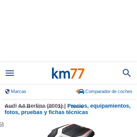
Marcas
Comparador de coches
Audi A4 Berlina (2001) |
Precios, equipamientos,
Inicio
Marcas
Audi
A4
2001
Berlina
fotos, pruebas y fichas técnicas