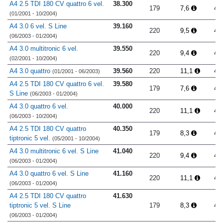
A4 2.5 TDI 180 CV quattro 6 vel.
38.300
179
7,6
4.
(01/2001 - 10/2004)
A4 3.0 6 vel. S Line
39.160
220
9,5
4.
(06/2003 - 01/2004)
A4 3.0 multitronic 6 vel.
39.550
220
9,4
4.
(02/2001 - 10/2004)
A4 3.0 quattro
39.560
220
11,1
4.
(01/2001 - 06/2003)
A4 2.5 TDI 180 CV quattro 6 vel.
39.580
179
7,6
4.
S Line
(06/2003 - 01/2004)
A4 3.0 quattro 6 vel.
40.000
220
11,1
4.
(06/2003 - 10/2004)
A4 2.5 TDI 180 CV quattro
40.350
179
8,3
4.
tiptronic 5 vel.
(05/2001 - 10/2004)
A4 3.0 multitronic 6 vel. S Line
41.040
220
9,4
4.
(06/2003 - 01/2004)
A4 3.0 quattro 6 vel. S Line
41.160
220
11,1
4.
(06/2003 - 01/2004)
A4 2.5 TDI 180 CV quattro
41.630
tiptronic 5 vel. S Line
179
8,3
4.
(06/2003 - 01/2004)