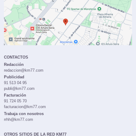
CONTACTOS
Redacción
redaccion@km77.com
Publicidad
91 513 04 95
publi@km77.com
Facturación
91 724 05 70
facturacion@km77.com
Trabaja con nosotros
rrhh@km77.com
OTROS SITIOS DE LA RED KM77