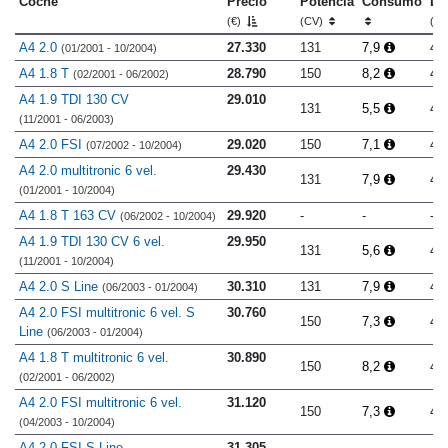
Coche
Precio
Potencia
Consumo
Lo
(€)
(CV)
(m
A4 2.0
27.330
131
7,9
4.
(01/2001 - 10/2004)
A4 1.8 T
28.790
150
8,2
4.
(02/2001 - 06/2002)
A4 1.9 TDI 130 CV
29.010
131
5,5
4.
(11/2001 - 06/2003)
A4 2.0 FSI
29.020
150
7,1
4.
(07/2002 - 10/2004)
A4 2.0 multitronic 6 vel.
29.430
131
7,9
4.
(01/2001 - 10/2004)
A4 1.8 T 163 CV
29.920
-
-
-
(06/2002 - 10/2004)
A4 1.9 TDI 130 CV 6 vel.
29.950
131
5,6
4.
(11/2001 - 10/2004)
A4 2.0 S Line
30.310
131
7,9
4.
(06/2003 - 01/2004)
A4 2.0 FSI multitronic 6 vel. S
30.760
150
7,3
4.
Line
(06/2003 - 01/2004)
A4 1.8 T multitronic 6 vel.
30.890
150
8,2
4.
(02/2001 - 06/2002)
A4 2.0 FSI multitronic 6 vel.
31.120
150
7,3
4.
(04/2003 - 10/2004)
A4 2.0 FSI S Line
31.305