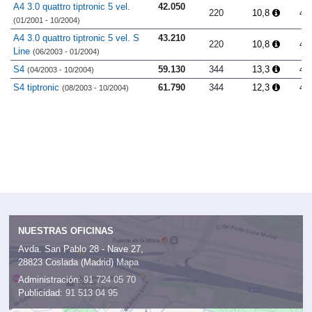
A4 3.0 quattro tiptronic 5 vel.
42.050
220
10,8
4.
(01/2001 - 10/2004)
A4 3.0 quattro tiptronic 5 vel. S
43.210
220
10,8
4.
Line
(06/2003 - 01/2004)
S4
59.130
344
13,3
4.
(04/2003 - 10/2004)
S4 tiptronic
61.790
344
12,3
4.
(08/2003 - 10/2004)
NUESTRAS OFICINAS
Avda. San Pablo 28 - Nave 27,
28823 Coslada (Madrid)
Mapa
Administración:
91 724 05 70
Publicidad:
91 513 04 95