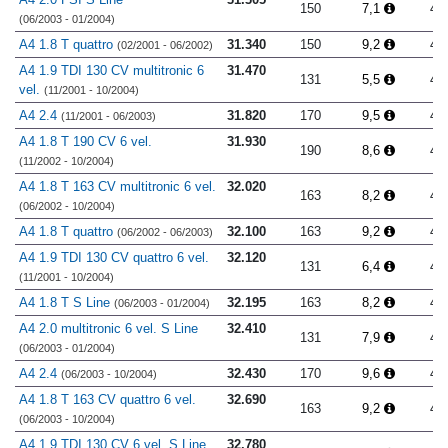
150
7,1
4.
(06/2003 - 01/2004)
A4 1.8 T quattro
31.340
150
9,2
4.
(02/2001 - 06/2002)
A4 1.9 TDI 130 CV multitronic 6
31.470
131
5,5
4.
vel.
(11/2001 - 10/2004)
A4 2.4
31.820
170
9,5
4.
(11/2001 - 06/2003)
A4 1.8 T 190 CV 6 vel.
31.930
190
8,6
4.
(11/2002 - 10/2004)
A4 1.8 T 163 CV multitronic 6 vel.
32.020
163
8,2
4.
(06/2002 - 10/2004)
A4 1.8 T quattro
32.100
163
9,2
4.
(06/2002 - 06/2003)
A4 1.9 TDI 130 CV quattro 6 vel.
32.120
131
6,4
4.
(11/2001 - 10/2004)
A4 1.8 T S Line
32.195
163
8,2
4.
(06/2003 - 01/2004)
A4 2.0 multitronic 6 vel. S Line
32.410
131
7,9
4.
(06/2003 - 01/2004)
A4 2.4
32.430
170
9,6
4.
(06/2003 - 10/2004)
A4 1.8 T 163 CV quattro 6 vel.
32.690
163
9,2
4.
(06/2003 - 10/2004)
A4 1.9 TDI 130 CV 6 vel. S Line
32.780