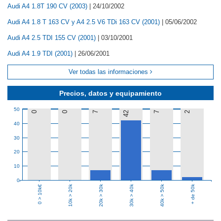
Audi A4 1.8T 190 CV (2003)
|
24/10/2002
Audi A4 1.8 T 163 CV y A4 2.5 V6 TDi 163 CV (2001)
|
05/06/2002
Audi A4 2.5 TDI 155 CV (2001)
|
03/10/2001
Audi A4 1.9 TDI (2001)
|
26/06/2001
Ver todas las informaciones
Precios, datos y equipamiento
50
0
0
7
42
7
2
40
30
20
10
0
10k > 20k
20k > 30k
30k > 40k
40k > 50k
+ de 50k
0 > 10k€