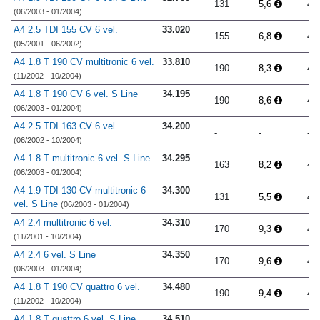
131
5,6
4.
(06/2003 - 01/2004)
A4 2.5 TDI 155 CV 6 vel.
33.020
155
6,8
4.
(05/2001 - 06/2002)
A4 1.8 T 190 CV multitronic 6 vel.
33.810
190
8,3
4.
(11/2002 - 10/2004)
A4 1.8 T 190 CV 6 vel. S Line
34.195
190
8,6
4.
(06/2003 - 01/2004)
A4 2.5 TDI 163 CV 6 vel.
34.200
-
-
-
(06/2002 - 10/2004)
A4 1.8 T multitronic 6 vel. S Line
34.295
163
8,2
4.
(06/2003 - 01/2004)
A4 1.9 TDI 130 CV multitronic 6
34.300
131
5,5
4.
vel. S Line
(06/2003 - 01/2004)
A4 2.4 multitronic 6 vel.
34.310
170
9,3
4.
(11/2001 - 10/2004)
A4 2.4 6 vel. S Line
34.350
170
9,6
4.
(06/2003 - 01/2004)
A4 1.8 T 190 CV quattro 6 vel.
34.480
190
9,4
4.
(11/2002 - 10/2004)
A4 1.8 T quattro 6 vel. S Line
34.510