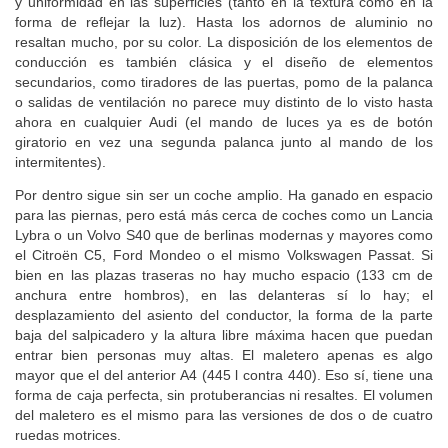
y uniformidad en las superficies (tanto en la textura como en la
forma de reflejar la luz). Hasta los adornos de aluminio no
resaltan mucho, por su color. La disposición de los elementos de
conducción es también clásica y el diseño de elementos
secundarios, como tiradores de las puertas, pomo de la palanca
o salidas de ventilación no parece muy distinto de lo visto hasta
ahora en cualquier Audi (el mando de luces ya es de botón
giratorio en vez una segunda palanca junto al mando de los
intermitentes).
Por dentro sigue sin ser un coche amplio. Ha ganado en espacio
para las piernas, pero está más cerca de coches como un Lancia
Lybra o un Volvo S40 que de berlinas modernas y mayores como
el Citroën C5, Ford Mondeo o el mismo Volkswagen Passat. Si
bien en las plazas traseras no hay mucho espacio (133 cm de
anchura entre hombros), en las delanteras sí lo hay; el
desplazamiento del asiento del conductor, la forma de la parte
baja del salpicadero y la altura libre máxima hacen que puedan
entrar bien personas muy altas. El maletero apenas es algo
mayor que el del anterior A4 (445 l contra 440). Eso sí, tiene una
forma de caja perfecta, sin protuberancias ni resaltes. El volumen
del maletero es el mismo para las versiones de dos o de cuatro