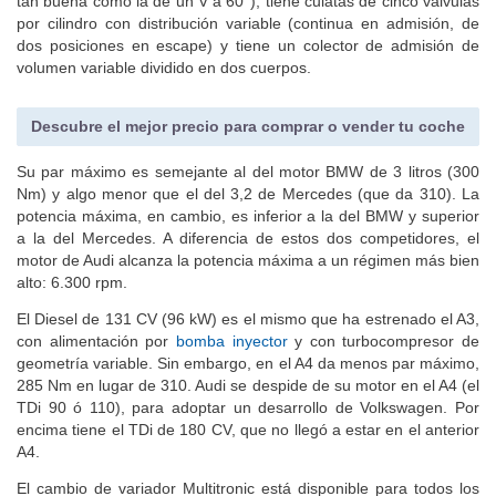
tan buena como la de un V a 60°), tiene culatas de cinco válvulas
por cilindro con distribución variable (continua en admisión, de
dos posiciones en escape) y tiene un colector de admisión de
volumen variable dividido en dos cuerpos.
Descubre el mejor precio para comprar o vender tu coche
Su par máximo es semejante al del motor BMW de 3 litros (300
Nm) y algo menor que el del 3,2 de Mercedes (que da 310). La
potencia máxima, en cambio, es inferior a la del BMW y superior
a la del Mercedes. A diferencia de estos dos competidores, el
motor de Audi alcanza la potencia máxima a un régimen más bien
alto: 6.300 rpm.
El Diesel de 131 CV (96 kW) es el mismo que ha estrenado el A3,
con alimentación por
bomba inyector
y con turbocompresor de
geometría variable. Sin embargo, en el A4 da menos par máximo,
285 Nm en lugar de 310. Audi se despide de su motor en el A4 (el
TDi 90 ó 110), para adoptar un desarrollo de Volkswagen. Por
encima tiene el TDi de 180 CV, que no llegó a estar en el anterior
A4.