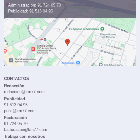
28823 Coslada (Madrid)
Mapa
Administración:
91 724 05 70
Publicidad:
91 513 04 95
CONTACTOS
Redacción
redaccion@km77.com
Publicidad
91 513 04 95
publi@km77.com
Facturación
91 724 05 70
facturacion@km77.com