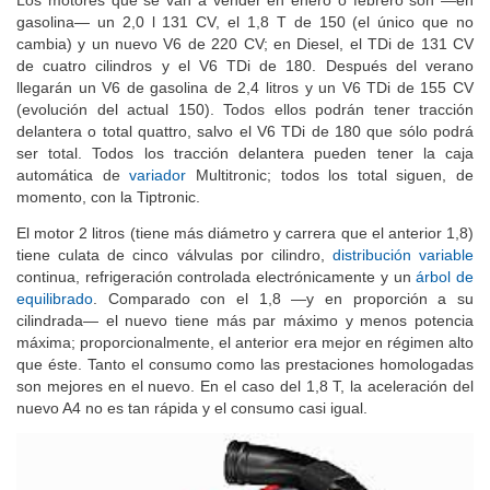
Los motores que se van a vender en enero o febrero son —en
gasolina— un 2,0 l 131 CV, el 1,8 T de 150 (el único que no
cambia) y un nuevo V6 de 220 CV; en Diesel, el TDi de 131 CV
de cuatro cilindros y el V6 TDi de 180. Después del verano
llegarán un V6 de gasolina de 2,4 litros y un V6 TDi de 155 CV
(evolución del actual 150). Todos ellos podrán tener tracción
delantera o total quattro, salvo el V6 TDi de 180 que sólo podrá
ser total. Todos los tracción delantera pueden tener la caja
automática de
variador
Multitronic; todos los total siguen, de
momento, con la Tiptronic.
El motor 2 litros (tiene más diámetro y carrera que el anterior 1,8)
tiene culata de cinco válvulas por cilindro,
distribución variable
continua, refrigeración controlada electrónicamente y un
árbol de
equilibrado
. Comparado con el 1,8 —y en proporción a su
cilindrada— el nuevo tiene más par máximo y menos potencia
máxima; proporcionalmente, el anterior era mejor en régimen alto
que éste. Tanto el consumo como las prestaciones homologadas
son mejores en el nuevo. En el caso del 1,8 T, la aceleración del
nuevo A4 no es tan rápida y el consumo casi igual.