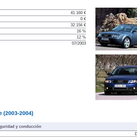
41.160 €
0 €
32.156 €
16 %
12 %
07/2003
ne (2003-2004)
guridad y conducción
D