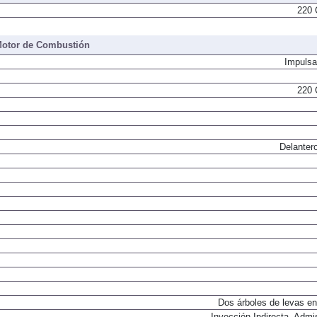
220 
otor de Combustión
Impulsa
220 
Delantero
Dos árboles de levas en
Inyección Indirecta. Admi