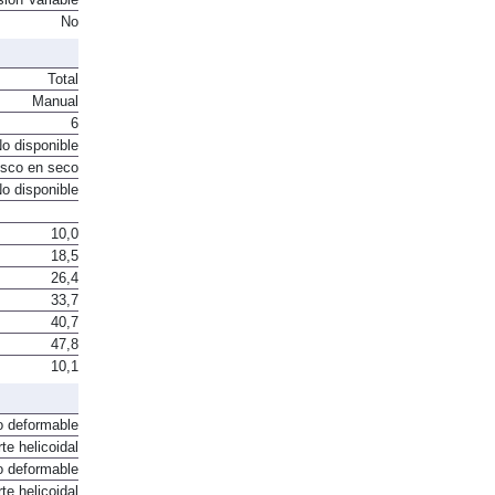
No
Total
Manual
6
o disponible
sco en seco
o disponible
10,0
18,5
26,4
33,7
40,7
47,8
10,1
o deformable
te helicoidal
o deformable
te helicoidal