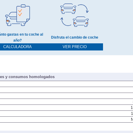
nto gastas en tu coche al
Disfruta el cambio de coche
año?
CALCULADORA
VER PRECIO
nes y consumos homologados
1
1
N