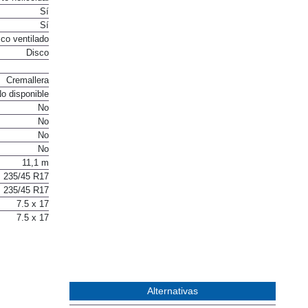
Sí
Sí
co ventilado
Disco
Cremallera
o disponible
No
No
No
No
11,1 m
235/45 R17
235/45 R17
7.5 x 17
7.5 x 17
Alternativas