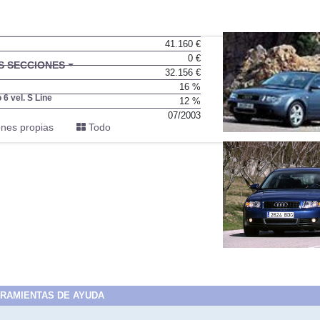
41.160 €
0 €
BU
S SECCIONES
32.156 €
infor
16 %
 6 vel. S Line
12 %
07/2003
nes propias
Todo
RAMIENTAS DE AYUDA