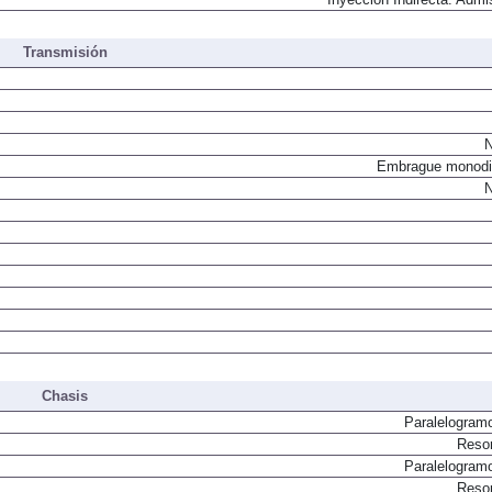
Transmisión
N
Embrague monodi
N
Chasis
Paralelogram
Resor
Paralelogram
Resor