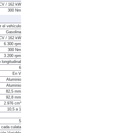
CV / 162 kW
300 Nm
r el vehículo
Gasolina
CV / 162 kW
6.300 rpm
300 Nm
3.200 rpm
 longitudinal
6
En V
Aluminio
Aluminio
82,5 mm
92,8 mm
2.976 cm³
10,5 a 1
5
 cada culata
sión Variable