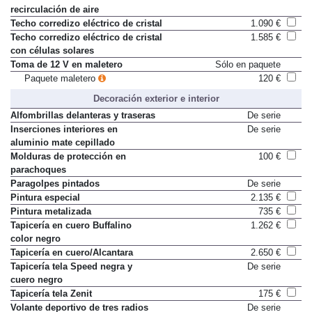
recirculación de aire
Techo corredizo eléctrico de cristal
1.090 €
Techo corredizo eléctrico de cristal
1.585 €
con células solares
Toma de 12 V en maletero
Sólo en paquete
Paquete maletero
120 €
Decoración exterior e interior
Alfombrillas delanteras y traseras
De serie
Inserciones interiores en
De serie
aluminio mate cepillado
Molduras de protección en
100 €
parachoques
Paragolpes pintados
De serie
Pintura especial
2.135 €
Pintura metalizada
735 €
Tapicería en cuero Buffalino
1.262 €
color negro
Tapicería en cuero/Alcantara
2.650 €
Tapicería tela Speed negra y
De serie
cuero negro
Tapicería tela Zenit
175 €
Volante deportivo de tres radios
De serie