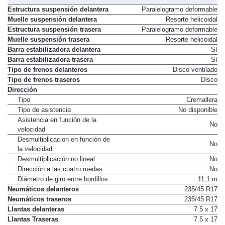
Estructura suspensión delantera
Paralelogramo deformable
Muelle suspensión delantera
Resorte helicoidal
Estructura suspensión trasera
Paralelogramo deformable
Muelle suspensión trasera
Resorte helicoidal
Barra estabilizadora delantera
Sí
Barra estabilizadora trasera
Sí
Tipo de frenos delanteros
Disco ventilado
Tipo de frenos traseros
Disco
Dirección
Tipo
Cremallera
Tipo de asistencia
No disponible
Asistencia en función de la
No
velocidad
Desmultiplicacion en función de
No
la velocidad
Desmultiplicación no lineal
No
Dirección a las cuatro ruedas
No
Diámetro de giro entre bordillos
11,1 m
Neumáticos delanteros
235/45 R17
Neumáticos traseros
235/45 R17
Llantas delanteras
7.5 x 17
Llantas Traseras
7.5 x 17