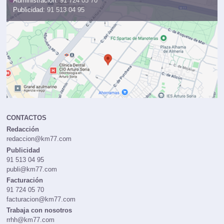
Administración:
91 724 05 70
Publicidad:
91 513 04 95
CONTACTOS
Redacción
redaccion@km77.com
Publicidad
91 513 04 95
publi@km77.com
Facturación
91 724 05 70
facturacion@km77.com
Trabaja con nosotros
rrhh@km77.com