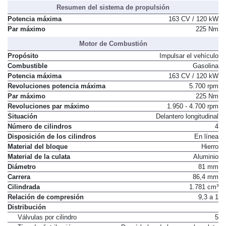
Resumen del sistema de propulsión
Potencia máxima
163 CV / 120 kW
Par máximo
225 Nm
Motor de Combustión
Propósito
Impulsar el vehículo
Combustible
Gasolina
Potencia máxima
163 CV / 120 kW
Revoluciones potencia máxima
5.700 rpm
Par máximo
225 Nm
Revoluciones par máximo
1.950 - 4.700 rpm
Situación
Delantero longitudinal
Número de cilindros
4
Disposición de los cilindros
En línea
Material del bloque
Hierro
Material de la culata
Aluminio
Diámetro
81 mm
Carrera
86,4 mm
Cilindrada
1.781 cm³
Relación de compresión
9,3 a 1
Distribución
Válvulas por cilindro
5