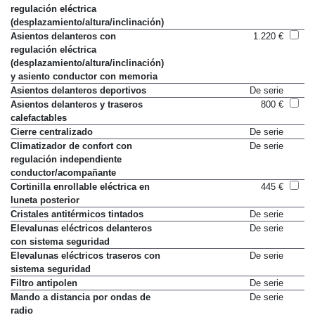
regulación eléctrica
(desplazamiento/altura/inclinación)
Asientos delanteros con
1.220 €
regulación eléctrica
(desplazamiento/altura/inclinación)
y asiento conductor con memoria
Asientos delanteros deportivos
De serie
Asientos delanteros y traseros
800 €
calefactables
Cierre centralizado
De serie
Climatizador de confort con
De serie
regulación independiente
conductor/acompañante
Cortinilla enrollable eléctrica en
445 €
luneta posterior
Cristales antitérmicos tintados
De serie
Elevalunas eléctricos delanteros
De serie
con sistema seguridad
Elevalunas eléctricos traseros con
De serie
sistema seguridad
Filtro antipolen
De serie
Mando a distancia por ondas de
De serie
radio