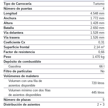
Tipo de Carrocería
Turismo
Número de puertas
4
Longitud
4.548 mm
Anchura
1.772 mm
Altura
1.428 mm
Batalla
2.650 mm
Vía delantera
1.528 mm
Vía trasera
1.526 mm
Coeficiente Cx
0,31
Superficie frontal
2,14 m²
Factor de resistencia
0,66
Peso
1.470 kg
Depósito de combustible
Gasolina
66 l
Filtro de partículas
No
Volúmenes de maletero
Volumen con una fila de
720 litros
asientos disponible
Volumen mínimo con dos filas
445 litros
de asientos disponibles
Número de plazas
5
Distribución de asientos
2 + 3