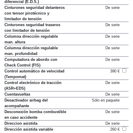
diferencial (E.D.S.)
Cinturones seguridad delanteros
De serie
con tensor pirotécnico y
limitador de tensión
Cinturones seguridad traseros
De serie
con limitador de tensión
Columna dirección regulable
De serie
man. altura
Columna dirección regulable
De serie
man. profundidad
Computadora de abordo con
De serie
Check Control (FIS)
Control automático de velocidad
390 €
(Tempomat)
Control electrónico de tracción
De serie
(ASR+EDS)
Cuentavueltas
De serie
Desactivador airbag del
Sólo en paquete
acompañante
Desconexión bomba combustible
De serie
en caso accidente
Direccion asistida
De serie
Dirección asistida variable
260 €