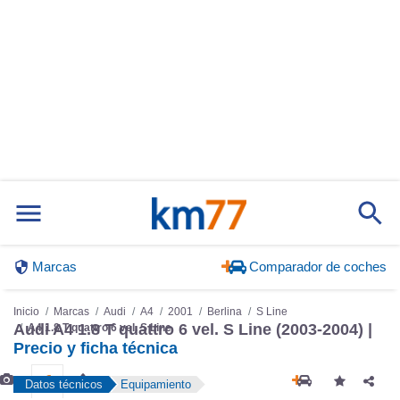
Marcas
Comparador de coches
Inicio
Marcas
Audi
A4
2001
Berlina
S Line
Audi A4 1.8 T quattro 6 vel. S Line (2003-2004) |
A4 1.8 T quattro 6 vel. S Line
Precio y ficha técnica
Datos técnicos
Equipamiento