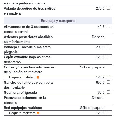
en cuero perforado negro
Volante deportivo de tres radios
270 €
en madera
Equipaje y transporte
Almacenador de 3 cassettes en
40 €
consola central
Asientos posteriores abatibles
De serie
asimétricamente
Bandeja cubresuelo maletero
200 €
plegable
Cajón extraible bajo asientos
120 €
delanteros
Correa y 5 ganchos adicionales
Sólo en paquete
de sujeción en maletero
Paquete maletero
120 €
Gancho de remolque con bola
850 €
desmontable
Guantera refrigerada
80 €
Posavasos delantero en la
De serie
consola
Red equipajes multiuso
Sólo en paquete
Paquete maletero
120 €