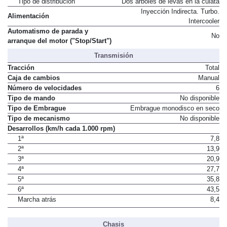
Tipo de distribución
Dos árboles de levas en la culata
Inyección Indirecta. Turbo.
Alimentación
Intercooler
Automatismo de parada y
No
arranque del motor ("Stop/Start")
Transmisión
Tracción
Total
Caja de cambios
Manual
Número de velocidades
6
Tipo de mando
No disponible
Tipo de Embrague
Embrague monodisco en seco
Tipo de mecanismo
No disponible
Desarrollos (km/h cada 1.000 rpm)
1ª
7,8
2ª
13,9
3ª
20,9
4ª
27,7
5ª
35,8
6ª
43,5
Marcha atrás
8,4
Chasis