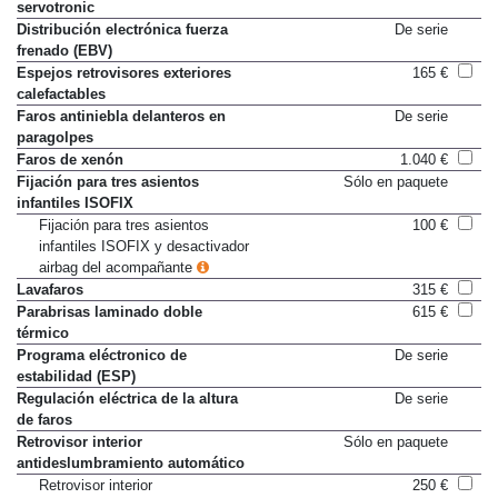
servotronic
Distribución electrónica fuerza
De serie
frenado (EBV)
Espejos retrovisores exteriores
165 €
calefactables
Faros antiniebla delanteros en
De serie
paragolpes
Faros de xenón
1.040 €
Fijación para tres asientos
Sólo en paquete
infantiles ISOFIX
Fijación para tres asientos
100 €
infantiles ISOFIX y desactivador
airbag del acompañante
Lavafaros
315 €
Parabrisas laminado doble
615 €
térmico
Programa eléctronico de
De serie
estabilidad (ESP)
Regulación eléctrica de la altura
De serie
de faros
Retrovisor interior
Sólo en paquete
antideslumbramiento automático
Retrovisor interior
250 €