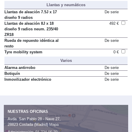
Llantas y neumáticos
Llantas de aleación 7.5J x 17
De serie
diseño 9 radios
Llantas de aleación 8J x 18
492 €
diseño 9 radios neum. 235/40
ZR18
Rueda de repuesto idéntica al
De serie
resto
Tyre mobility system
0 €
Varios
Alarma antirrobo
De serie
Botiquín
De serie
Inmovilizador electrónico
De serie
NUESTRAS OFICINAS
Avda. San Pablo 28 - Nave 27,
28823 Coslada (Madrid)
Mapa