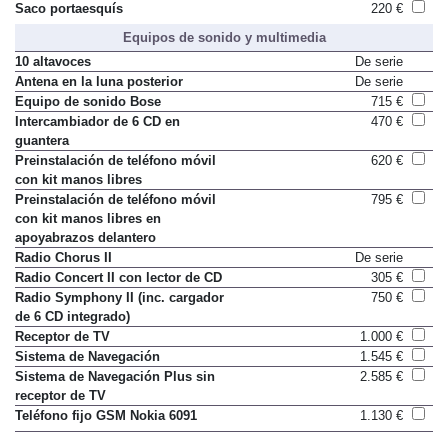
Saco portaesquís
220 €
Equipos de sonido y multimedia
10 altavoces
De serie
Antena en la luna posterior
De serie
Equipo de sonido Bose
715 €
Intercambiador de 6 CD en
470 €
guantera
Preinstalación de teléfono móvil
620 €
con kit manos libres
Preinstalación de teléfono móvil
795 €
con kit manos libres en
apoyabrazos delantero
Radio Chorus II
De serie
Radio Concert II con lector de CD
305 €
Radio Symphony II (inc. cargador
750 €
de 6 CD integrado)
Receptor de TV
1.000 €
Sistema de Navegación
1.545 €
Sistema de Navegación Plus sin
2.585 €
receptor de TV
Teléfono fijo GSM Nokia 6091
1.130 €