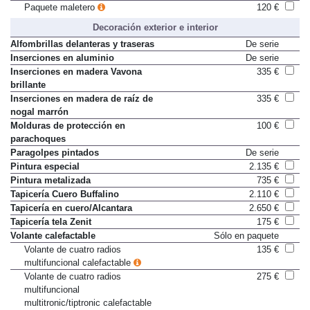
Paquete maletero
120 €
Decoración exterior e interior
Alfombrillas delanteras y traseras
De serie
Inserciones en aluminio
De serie
Inserciones en madera Vavona
335 €
brillante
Inserciones en madera de raíz de
335 €
nogal marrón
Molduras de protección en
100 €
parachoques
Paragolpes pintados
De serie
Pintura especial
2.135 €
Pintura metalizada
735 €
Tapicería Cuero Buffalino
2.110 €
Tapicería en cuero/Alcantara
2.650 €
Tapicería tela Zenit
175 €
Volante calefactable
Sólo en paquete
Volante de cuatro radios
135 €
multifuncional calefactable
Volante de cuatro radios
275 €
multifuncional
multitronic/tiptronic calefactable