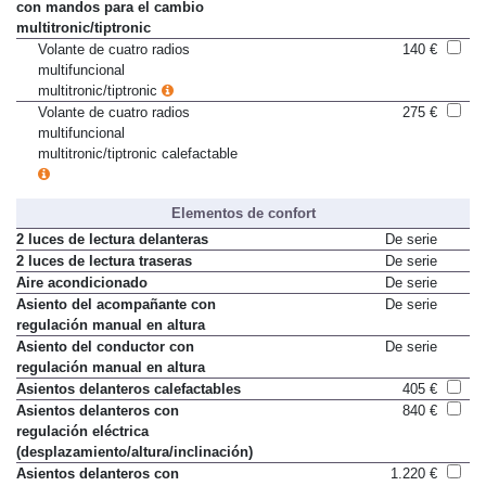
con mandos para el cambio
multitronic/tiptronic
Volante de cuatro radios
140 €
multifuncional
multitronic/tiptronic
Volante de cuatro radios
275 €
multifuncional
multitronic/tiptronic calefactable
Elementos de confort
2 luces de lectura delanteras
De serie
2 luces de lectura traseras
De serie
Aire acondicionado
De serie
Asiento del acompañante con
De serie
regulación manual en altura
Asiento del conductor con
De serie
regulación manual en altura
Asientos delanteros calefactables
405 €
Asientos delanteros con
840 €
regulación eléctrica
(desplazamiento/altura/inclinación)
Asientos delanteros con
1.220 €