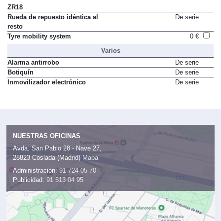
ZR18
Rueda de repuesto idéntica al
De serie
resto
Tyre mobility system
0 €
Varios
Alarma antirrobo
De serie
Botiquín
De serie
Inmovilizador electrónico
De serie
NUESTRAS OFICINAS
Avda. San Pablo 28 - Nave 27,
28823 Coslada (Madrid)
Mapa
Administración:
91 724 05 70
Publicidad:
91 513 04 95