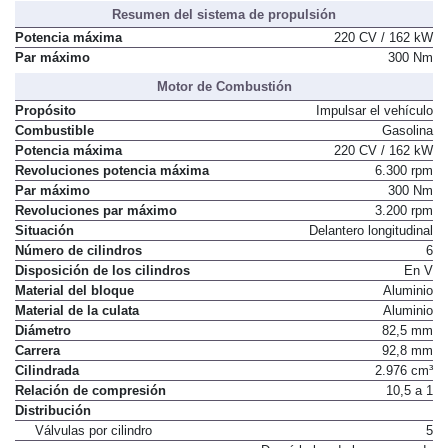
Resumen del sistema de propulsión
Potencia máxima
220 CV / 162 kW
Par máximo
300 Nm
Motor de Combustión
Propósito
Impulsar el vehículo
Combustible
Gasolina
Potencia máxima
220 CV / 162 kW
Revoluciones potencia máxima
6.300 rpm
Par máximo
300 Nm
Revoluciones par máximo
3.200 rpm
Situación
Delantero longitudinal
Número de cilindros
6
Disposición de los cilindros
En V
Material del bloque
Aluminio
Material de la culata
Aluminio
Diámetro
82,5 mm
Carrera
92,8 mm
Cilindrada
2.976 cm³
Relación de compresión
10,5 a 1
Distribución
Válvulas por cilindro
5