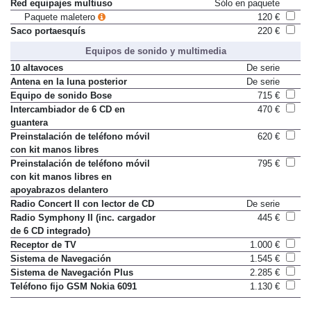
Red equipajes multiuso
Sólo en paquete
Paquete maletero
120 €
Saco portaesquís
220 €
Equipos de sonido y multimedia
10 altavoces
De serie
Antena en la luna posterior
De serie
Equipo de sonido Bose
715 €
Intercambiador de 6 CD en
470 €
guantera
Preinstalación de teléfono móvil
620 €
con kit manos libres
Preinstalación de teléfono móvil
795 €
con kit manos libres en
apoyabrazos delantero
Radio Concert II con lector de CD
De serie
Radio Symphony II (inc. cargador
445 €
de 6 CD integrado)
Receptor de TV
1.000 €
Sistema de Navegación
1.545 €
Sistema de Navegación Plus
2.285 €
Teléfono fijo GSM Nokia 6091
1.130 €