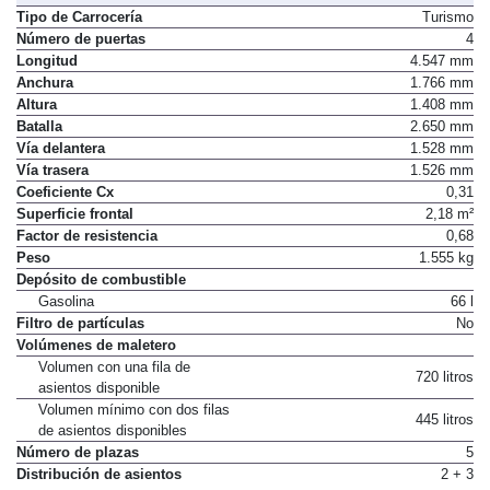
Tipo de Carrocería
Turismo
Número de puertas
4
Longitud
4.547 mm
Anchura
1.766 mm
Altura
1.408 mm
Batalla
2.650 mm
Vía delantera
1.528 mm
Vía trasera
1.526 mm
Coeficiente Cx
0,31
Superficie frontal
2,18 m²
Factor de resistencia
0,68
Peso
1.555 kg
Depósito de combustible
Gasolina
66 l
Filtro de partículas
No
Volúmenes de maletero
Volumen con una fila de
720 litros
asientos disponible
Volumen mínimo con dos filas
445 litros
de asientos disponibles
Número de plazas
5
Distribución de asientos
2 + 3