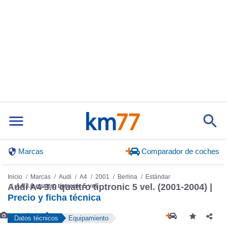
Marcas
Comparador de coches
Inicio
Marcas
Audi
A4
2001
Berlina
Estándar
Audi A4 3.0 quattro tiptronic 5 vel. (2001-2004) |
A4 3.0 quattro tiptronic 5 vel.
Precio y ficha técnica
Datos técnicos
Equipamiento