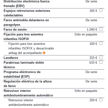
Distribución electrónica fuerza
De serie
frenado (EBV)
Espejos retrovisores exteriores
165 €
calefactables
Faros antiniebla delanteros en
De serie
paragolpes
Faros de xenón
1.040 €
Fijación para tres asientos
Sólo en paquete
infantiles ISOFIX
Fijación para tres asientos
100 €
infantiles ISOFIX y desactivador
airbag del acompañante
Lavafaros
315 €
Parabrisas laminado doble
615 €
térmico
Programa eléctronico de
De serie
estabilidad (ESP)
Regulación eléctrica de la altura
De serie
de faros
Retrovisor interior
Sólo en paquete
antideslumbramiento automático
Retrovisor interior
250 €
antideslumbrante automático