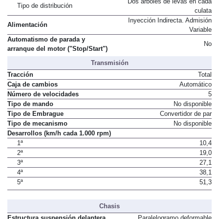
Dos árboles de levas en cada
Tipo de distribución
culata
Inyección Indirecta. Admisión
Alimentación
Variable
Automatismo de parada y
No
arranque del motor ("Stop/Start")
Transmisión
Tracción
Total
Caja de cambios
Automático
Número de velocidades
5
Tipo de mando
No disponible
Tipo de Embrague
Convertidor de par
Tipo de mecanismo
No disponible
Desarrollos (km/h cada 1.000 rpm)
1ª
10,4
2ª
19,0
3ª
27,1
4ª
38,1
5ª
51,3
Chasis
Estructura suspensión delantera
Paralelogramo deformable