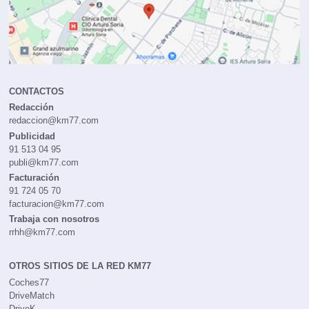
CONTACTOS
Redacción
redaccion@km77.com
Publicidad
91 513 04 95
publi@km77.com
Facturación
91 724 05 70
facturacion@km77.com
Trabaja con nosotros
rrhh@km77.com
OTROS SITIOS DE LA RED KM77
Coches77
DriveMatch
DriveK