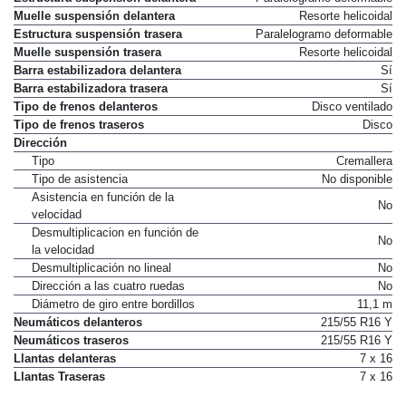
Muelle suspensión delantera
Resorte helicoidal
Estructura suspensión trasera
Paralelogramo deformable
Muelle suspensión trasera
Resorte helicoidal
Barra estabilizadora delantera
Sí
Barra estabilizadora trasera
Sí
Tipo de frenos delanteros
Disco ventilado
Tipo de frenos traseros
Disco
Dirección
Tipo
Cremallera
Tipo de asistencia
No disponible
Asistencia en función de la
No
velocidad
Desmultiplicacion en función de
No
la velocidad
Desmultiplicación no lineal
No
Dirección a las cuatro ruedas
No
Diámetro de giro entre bordillos
11,1 m
Neumáticos delanteros
215/55 R16 Y
Neumáticos traseros
215/55 R16 Y
Llantas delanteras
7 x 16
Llantas Traseras
7 x 16