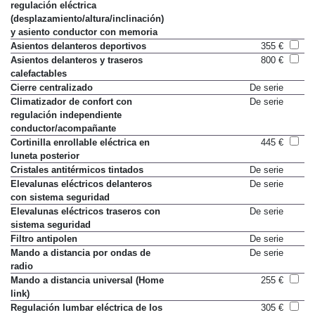
regulación eléctrica
(desplazamiento/altura/inclinación)
y asiento conductor con memoria
Asientos delanteros deportivos
355 €
Asientos delanteros y traseros
800 €
calefactables
Cierre centralizado
De serie
Climatizador de confort con
De serie
regulación independiente
conductor/acompañante
Cortinilla enrollable eléctrica en
445 €
luneta posterior
Cristales antitérmicos tintados
De serie
Elevalunas eléctricos delanteros
De serie
con sistema seguridad
Elevalunas eléctricos traseros con
De serie
sistema seguridad
Filtro antipolen
De serie
Mando a distancia por ondas de
De serie
radio
Mando a distancia universal (Home
255 €
link)
Regulación lumbar eléctrica de los
305 €