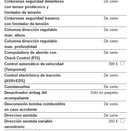
Cinturones seguridad delanteros
De serie
con tensor pirotécnico y
limitador de tensión
Cinturones seguridad traseros
De serie
con limitador de tensión
Columna dirección regulable
De serie
man. altura
Columna dirección regulable
De serie
man. profundidad
Computadora de abordo con
De serie
Check Control (FIS)
Control automático de velocidad
390 €
(Tempomat)
Control electrónico de tracción
De serie
(ASR+EDS)
Cuentavueltas
De serie
Desactivador airbag del
Sólo en paquete
acompañante
Desconexión bomba combustible
De serie
en caso accidente
Direccion asistida
De serie
Dirección asistida variable
260 €
servotronic