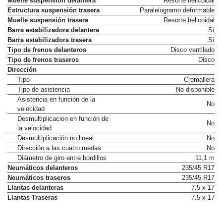
Muelle suspensión delantera
Resorte helicoidal
Estructura suspensión trasera
Paralelogramo deformable
Muelle suspensión trasera
Resorte helicoidal
Barra estabilizadora delantera
Sí
Barra estabilizadora trasera
Sí
Tipo de frenos delanteros
Disco ventilado
Tipo de frenos traseros
Disco
Dirección
Tipo
Cremallera
Tipo de asistencia
No disponible
Asistencia en función de la
No
velocidad
Desmultiplicacion en función de
No
la velocidad
Desmultiplicación no lineal
No
Dirección a las cuatro ruedas
No
Diámetro de giro entre bordillos
11,1 m
Neumáticos delanteros
235/45 R17
Neumáticos traseros
235/45 R17
Llantas delanteras
7.5 x 17
Llantas Traseras
7.5 x 17