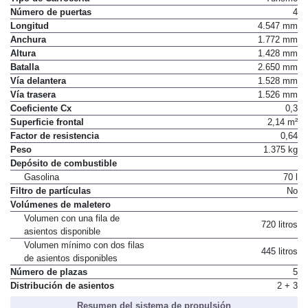
Número de puertas
4
Longitud
4.547 mm
Anchura
1.772 mm
Altura
1.428 mm
Batalla
2.650 mm
Vía delantera
1.528 mm
Vía trasera
1.526 mm
Coeficiente Cx
0,3
Superficie frontal
2,14 m²
Factor de resistencia
0,64
Peso
1.375 kg
Depósito de combustible
Gasolina
70 l
Filtro de partículas
No
Volúmenes de maletero
Volumen con una fila de
720 litros
asientos disponible
Volumen mínimo con dos filas
445 litros
de asientos disponibles
Número de plazas
5
Distribución de asientos
2 + 3
Resumen del sistema de propulsión