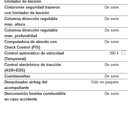
limitador de tensión
Cinturones seguridad traseros
De serie
con limitador de tensión
Columna dirección regulable
De serie
man. altura
Columna dirección regulable
De serie
man. profundidad
Computadora de abordo con
De serie
Check Control (FIS)
Control automático de velocidad
390 €
(Tempomat)
Control electrónico de tracción
De serie
(ASR+EDS)
Cuentavueltas
De serie
Desactivador airbag del
Sólo en paquete
acompañante
Desconexión bomba combustible
De serie
en caso accidente
Direccion asistida
De serie
Dirección asistida variable
260 €
servotronic
Distribución electrónica fuerza
De serie
frenado (EBV)