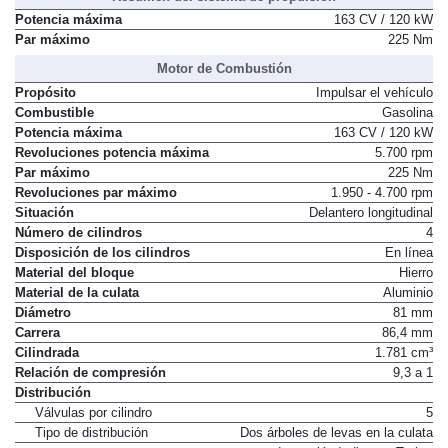
Potencia máxima
163 CV / 120 kW
Par máximo
225 Nm
Motor de Combustión
Propósito
Impulsar el vehículo
Combustible
Gasolina
Potencia máxima
163 CV / 120 kW
Revoluciones potencia máxima
5.700 rpm
Par máximo
225 Nm
Revoluciones par máximo
1.950 - 4.700 rpm
Situación
Delantero longitudinal
Número de cilindros
4
Disposición de los cilindros
En línea
Material del bloque
Hierro
Material de la culata
Aluminio
Diámetro
81 mm
Carrera
86,4 mm
Cilindrada
1.781 cm³
Relación de compresión
9,3 a 1
Distribución
Válvulas por cilindro
5
Tipo de distribución
Dos árboles de levas en la culata