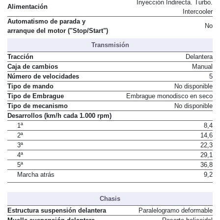
Inyección Indirecta. Turbo.
Alimentación
Intercooler
Automatismo de parada y
No
arranque del motor ("Stop/Start")
Transmisión
Tracción
Delantera
Caja de cambios
Manual
Número de velocidades
5
Tipo de mando
No disponible
Tipo de Embrague
Embrague monodisco en seco
Tipo de mecanismo
No disponible
Desarrollos (km/h cada 1.000 rpm)
1ª
8,4
2ª
14,6
3ª
22,3
4ª
29,1
5ª
36,8
Marcha atrás
9,2
Chasis
Estructura suspensión delantera
Paralelogramo deformable