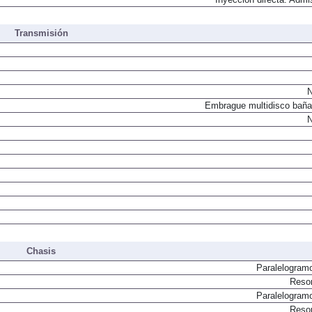
Transmisión
N
Embrague multidisco baña
N
Chasis
Paralelogram
Resor
Paralelogram
Resor