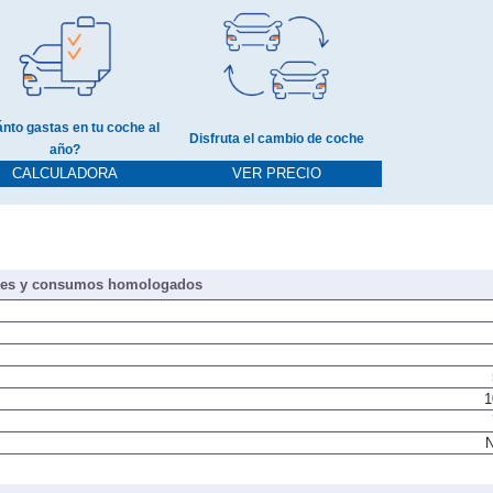
nto gastas en tu coche al
Disfruta el cambio de coche
año?
CALCULADORA
VER PRECIO
nes y consumos homologados
1
N