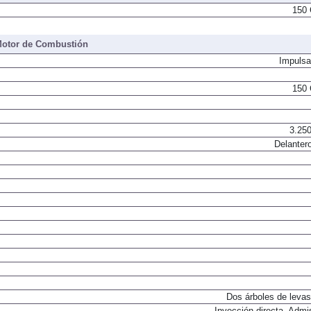
150 
otor de Combustión
Impulsa
150 
3.250
Delantero
Dos árboles de levas
Inyección directa. Admi