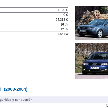
31.120 €
0 €
24.313 €
16 %
12 %
06/2004
l. (2003-2004)
guridad y conducción
D