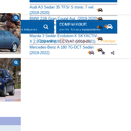
Audi A3 Sedan 35 TFSI S tronic 7 vel.
(2018-2020)
BMW 218i Gran Coupé Aut. (2019-2020)
Honda Civic Sedan 1.5 VTEC Turbo
SCADOR
COMPARADOR
CVT Executive (2019-2020)
maciones, fichas e imágenes
precios, fichas y equipamiento
Mazda 3 Sedán Evolution-X SKYACTIV-
Disponible
Descatalogado
Prototipo
X 2.0 132 kW (180 CV) AT (2019-2021)
Mercedes-Benz A 180 7G-DCT Sedán
(2019-2022)