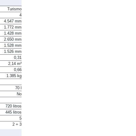
Turismo
4
4.547 mm
1.772 mm
1.428 mm
2.650 mm
1.528 mm
1.526 mm
0,31
2,14 m²
0,66
1.385 kg
70 l
No
720 litros
445 litros
5
2 + 3