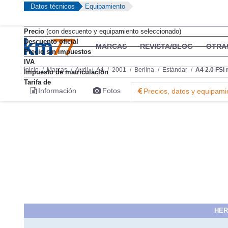
Datos técnicos
Equipamiento
Precio
(con descuento y equipamiento seleccionado)
Descuento oficial
MARCAS
REVISTA/BLOG
OTRA
Precio sin impuestos
IVA
Inicio
Marcas
Audi
A4
2001
Berlina
Estándar
A4 2.0 FSI m
Impuesto de matriculación
Tarifa de
Información
Fotos
Precios, datos y equipami
HER