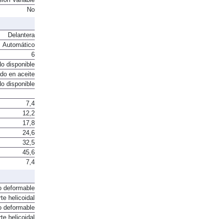
No
Delantera
Automático
6
o disponible
do en aceite
o disponible
7,4
12,2
17,8
24,6
32,5
45,6
7,4
o deformable
te helicoidal
o deformable
te helicoidal