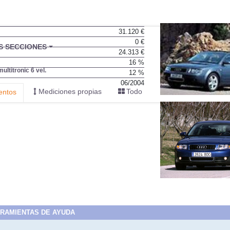
31.120 €
0 €
BU
S SECCIONES
24.313 €
infor
16 %
ultitronic 6 vel.
12 %
06/2004
Mediciones propias
Todo
entos
RAMIENTAS DE AYUDA