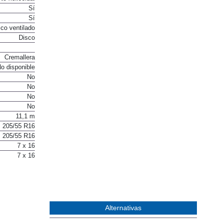
Sí
Sí
co ventilado
Disco
Cremallera
o disponible
No
No
No
No
11,1 m
205/55 R16
205/55 R16
7 x 16
7 x 16
Alternativas