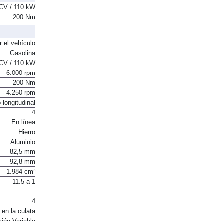
CV / 110 kW
200 Nm
r el vehículo
Gasolina
CV / 110 kW
6.000 rpm
200 Nm
 - 4.250 rpm
 longitudinal
4
En línea
Hierro
Aluminio
82,5 mm
92,8 mm
1.984 cm³
11,5 a 1
4
 en la culata
sión Variable