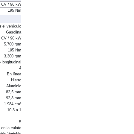
 CV / 96 kW
195 Nm
r el vehículo
Gasolina
 CV / 96 kW
5.700 rpm
195 Nm
3.300 rpm
 longitudinal
4
En línea
Hierro
Aluminio
82,5 mm
92,8 mm
1.984 cm³
10,3 a 1
5
 en la culata