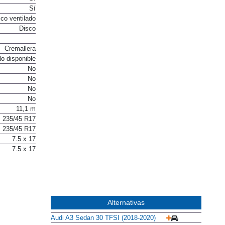
Sí
Sí
co ventilado
Disco
Cremallera
o disponible
No
No
No
No
11,1 m
235/45 R17
235/45 R17
7.5 x 17
7.5 x 17
Alternativas