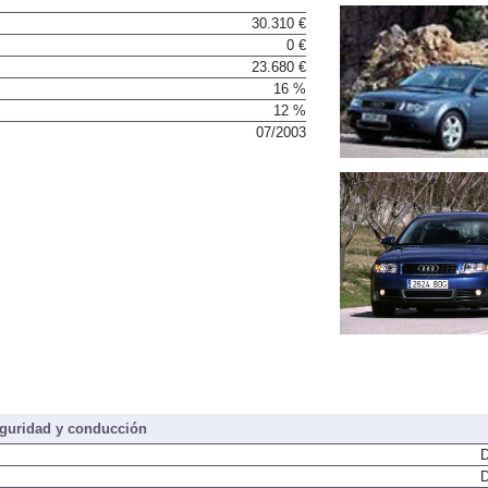
30.310 €
0 €
23.680 €
16 %
12 %
07/2003
guridad y conducción
D