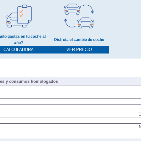
nto gastas en tu coche al
Disfruta el cambio de coche
año?
CALCULADORA
VER PRECIO
nes y consumos homologados
1
N