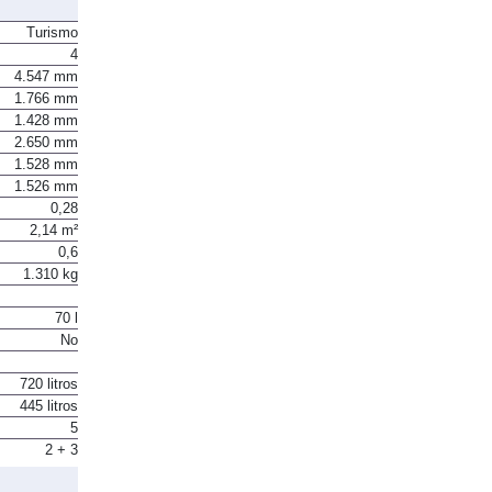
Turismo
4
4.547 mm
1.766 mm
1.428 mm
2.650 mm
1.528 mm
1.526 mm
0,28
2,14 m²
0,6
1.310 kg
70 l
No
720 litros
445 litros
5
2 + 3