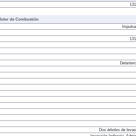
 del sistema de propulsión
131
otor de Combustión
Impulsa
131
Delantero
Dos árboles de levas