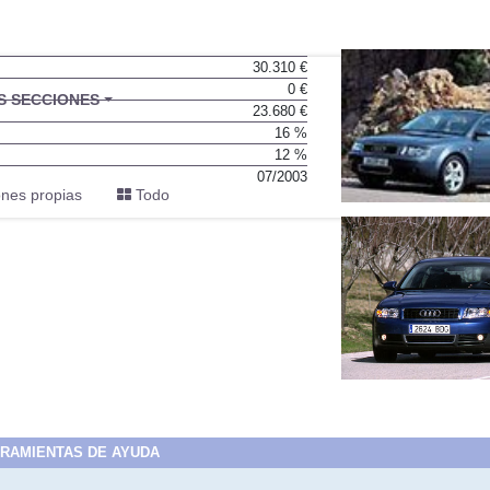
30.310 €
0 €
BU
S SECCIONES
23.680 €
infor
16 %
12 %
07/2003
nes propias
Todo
RAMIENTAS DE AYUDA