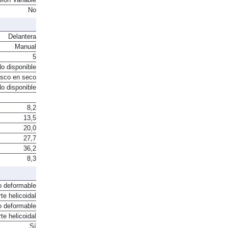
sión Variable
No
Delantera
Manual
5
o disponible
sco en seco
o disponible
8,2
13,5
20,0
27,7
36,2
8,3
o deformable
te helicoidal
o deformable
te helicoidal