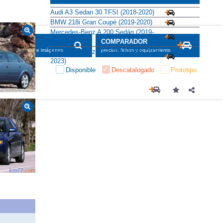
Alternativas
Audi A3 Sedan 30 TFSI (2018-2020)
BMW 218i Gran Coupé (2019-2020)
Mercedes-Benz A 200 Sedán (2019-
2022)
SCADOR
COMPARADOR
maciones, fichas e imágenes
precios, fichas y equipamiento
Mercedes-Benz CLA 180 Coupé (2019-
2023)
Disponible
Descatalogado
Prototipo