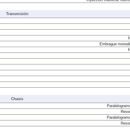
Inyección Indirecta. Admi
Transmisión
N
Embrague monodi
N
Chasis
Paralelogram
Resor
Paralelogram
Resor