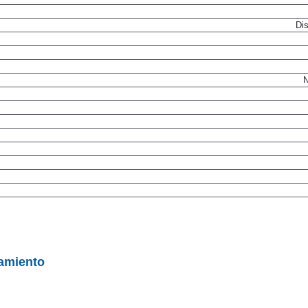
Dis
N
pamiento