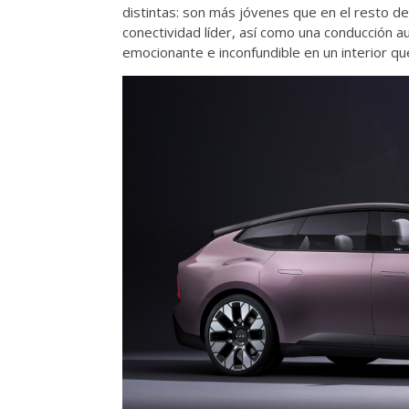
distintas: son más jóvenes que en el resto de
conectividad líder, así como una conducción 
emocionante e inconfundible en un interior qu