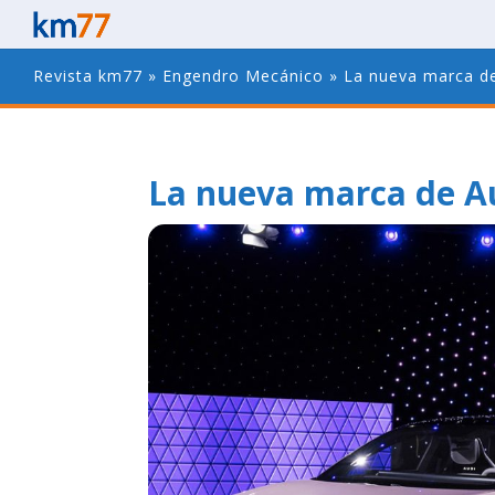
Revista km77
»
Engendro Mecánico
»
La nueva marca d
La nueva marca de A