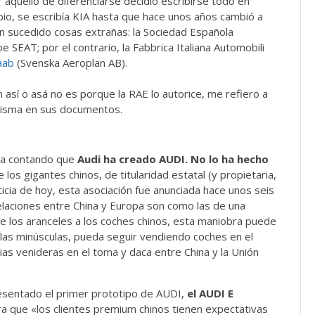
aquello de diferenciarse decidió escribirse todo en
bio, se escribía KIA hasta que hace unos años cambió a
n sucedido cosas extrañas: la Sociedad Española
 SEAT; por el contrario, la Fabbrica Italiana Automobili
aab
(Svenska Aeroplan AB).
así o asá no es porque la RAE lo autorice, me refiero a
misma en sus documentos.
aba contando que
Audi ha creado AUDI. No lo ha hecho
e los gigantes chinos, de titularidad estatal (y propietaria,
ticia de hoy, esta asociación fue anunciada hace unos seis
relaciones entre China y Europa son como las de una
de los aranceles a los coches chinos, esta maniobra puede
 las minúsculas, pueda seguir vendiendo coches en el
lias venideras en el toma y daca entre China y la Unión
resentado el primer prototipo de AUDI,
el AUDI E
ara que «los clientes premium chinos tienen expectativas