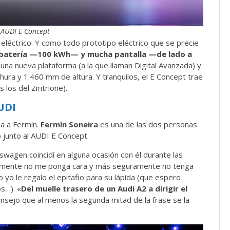
 AUDI E Concept
eléctrico. Y como todo prototipo eléctrico que se precie
batería —100 kWh— y mucha pantalla —de lado a
 una nueva plataforma (a la que llaman Digital Avanzada) y
ra y 1.460 mm de altura. Y tranquilos, el E Concept trae
 los del Ziritrione).
UDI
a a Fermín.
Fermín Soneira
es una de las dos personas
o junto al AUDI E Concept.
swagen coincidí en alguna ocasión con él durante las
lemente no me ponga cara y más seguramente no tenga
yo le regalo el epitafio para su lápida (que espero
s…): «
Del muelle trasero de un Audi A2 a dirigir el
consejo que al menos la segunda mitad de la frase se la