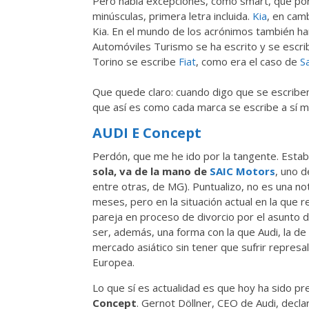
Pero había excepciones, como smart, que por 
minúsculas, primera letra incluida.
Kia
, en cam
Kia. En el mundo de los acrónimos también ha
Automóviles Turismo se ha escrito y se escribe
Torino se escribe
Fiat
, como era el caso de
S
Que quede claro: cuando digo que se escriben 
que así es como cada marca se escribe a sí 
AUDI E Concept
Perdón, que me he ido por la tangente. Est
sola, va de la mano de
SAIC Motors
, uno d
entre otras, de MG). Puntualizo, no es una no
meses, pero en la situación actual en la que 
pareja en proceso de divorcio por el asunto 
ser, además, una forma con la que Audi, la de
mercado asiático sin tener que sufrir represa
Europea.
Lo que sí es actualidad es que hoy ha sido p
Concept
. Gernot Döllner, CEO de Audi, decl