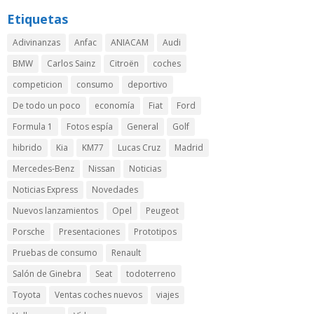
Etiquetas
Adivinanzas
Anfac
ANIACAM
Audi
BMW
Carlos Sainz
Citroën
coches
competicion
consumo
deportivo
De todo un poco
economía
Fiat
Ford
Formula 1
Fotos espía
General
Golf
hibrido
Kia
KM77
Lucas Cruz
Madrid
Mercedes-Benz
Nissan
Noticias
Noticias Express
Novedades
Nuevos lanzamientos
Opel
Peugeot
Porsche
Presentaciones
Prototipos
Pruebas de consumo
Renault
Salón de Ginebra
Seat
todoterreno
Toyota
Ventas coches nuevos
viajes