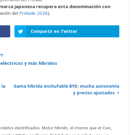
 marca japonesa recupera esta denominación con
ación del
Prelude 2026
)
.
Compartir en Twitter
V?
léctricos y más híbridos
 la
Gama híbrida enchufable BYD: mucha autonomía
y precios ajustados >
delos electrificados. Motor híbrido, el mismo que el Civic,