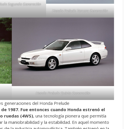
lude Segunda Generación
Honda Prelude Tercera Generación
Honda Prelude Quinta Generación
res generaciones del Honda Prelude
 de 1987. Fue entonces cuando Honda estrenó el
ro ruedas (4WS)
, una tecnología pionera que permitía
r la maniobrabilidad y la estabilidad. En aquel momento
 de la industria automovilística. También estrenó en la