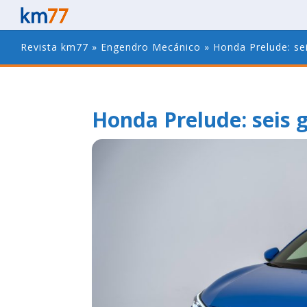
Revista km77
»
Engendro Mecánico
»
Honda Prelude: se
Honda Prelude: seis 