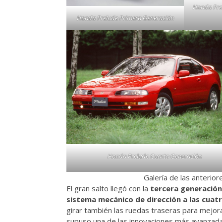
Honda Pre
Honda Prelude Primera Generación
Honda Prelude Cuarta Generación
Galería de las anterio
El gran salto llegó con la
tercera generación
sistema mecánico de dirección a las cuat
girar también las ruedas traseras para mejora
supuso una de las innovaciones más avanzadas