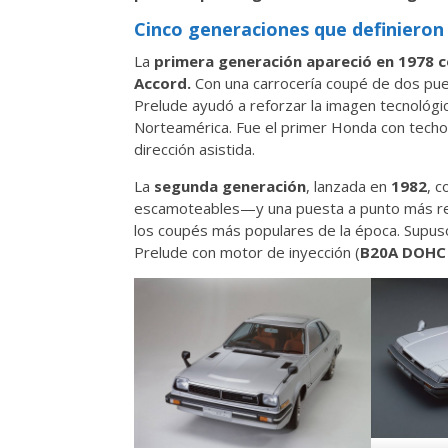
Cinco generaciones que definieron 
La
primera generación
apareció en 1978 c
Accord.
Con una carrocería coupé de dos puert
Prelude ayudó a reforzar la imagen tecnoló
Norteamérica. Fue el primer Honda con techo s
dirección asistida.
La
segunda generación
, lanzada en
1982
, c
escamoteables—y una puesta a punto más ref
los coupés más populares de la época. Supuso
Prelude con motor de inyección (
B20A DOHC 