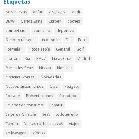
Etiquetas
Adivinanzas
Anfac
ANIACAM
Audi
BMW
Carlos Sainz
Citroën
coches
competicion
consumo
deportivo
De todo un poco
economía
Fiat
Ford
Formula 1
Fotos espía
General
Golf
hibrido
Kia
KM77
Lucas Cruz
Madrid
Mercedes-Benz
Nissan
Noticias
Noticias Express
Novedades
Nuevos lanzamientos
Opel
Peugeot
Porsche
Presentaciones
Prototipos
Pruebas de consumo
Renault
Salón de Ginebra
Seat
todoterreno
Toyota
Ventas coches nuevos
viajes
Volkswagen
Vídeos