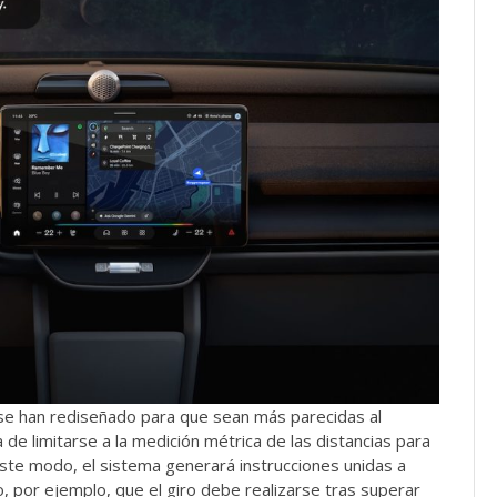
 se han rediseñado para que sean más parecidas al
 de limitarse a la medición métrica de las distancias para
 este modo, el sistema generará instrucciones unidas a
do, por ejemplo, que el giro debe realizarse tras superar