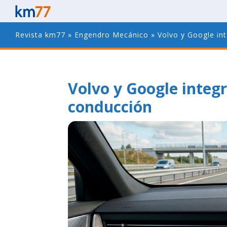
Revista km77
»
Engendro Mecánico
»
Volvo y Google int
Volvo y Google integr
conducción