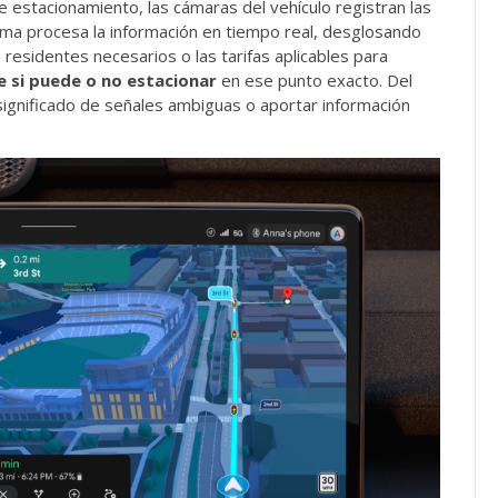
 estacionamiento, las cámaras del vehículo registran las
stema procesa la información en tiempo real, desglosando
 residentes necesarios o las tarifas aplicables para
e si puede o no estacionar
en ese punto exacto. Del
ignificado de señales ambiguas o aportar información