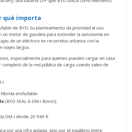
attery, una batería LFP que BYD utiliza como elemento
or qué importa
ufable de BYD. Su planteamiento da prioridad al uso
con un motor de gasolina para extender la autonomía en
tajas de un eléctrico en recorridos urbanos con la
 viajes largos.
rios, especialmente para quienes pueden cargar en casa
r completo de la red pública de carga cuando salen de
-i:
híbrida enchufable.
da
(BYD SEAL 6 DM-i Boost).
ía DM-i desde 20 940 €.
a por una cifra aislada, sino por el equilibrio entre