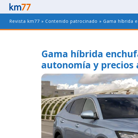
Revista km77
»
Contenido patrocinado
»
Gama híbrida 
Gama híbrida enchuf
autonomía y precios