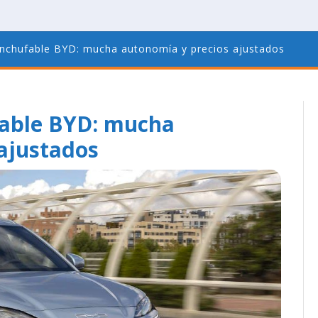
enchufable BYD: mucha autonomía y precios ajustados
able BYD: mucha
 ajustados