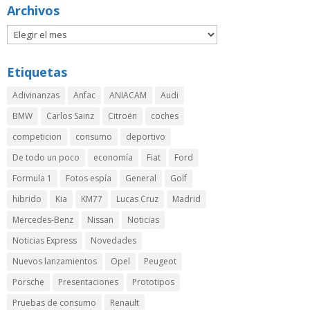
Archivos
Etiquetas
Adivinanzas
Anfac
ANIACAM
Audi
BMW
Carlos Sainz
Citroën
coches
competicion
consumo
deportivo
De todo un poco
economía
Fiat
Ford
Formula 1
Fotos espía
General
Golf
hibrido
Kia
KM77
Lucas Cruz
Madrid
Mercedes-Benz
Nissan
Noticias
Noticias Express
Novedades
Nuevos lanzamientos
Opel
Peugeot
Porsche
Presentaciones
Prototipos
Pruebas de consumo
Renault