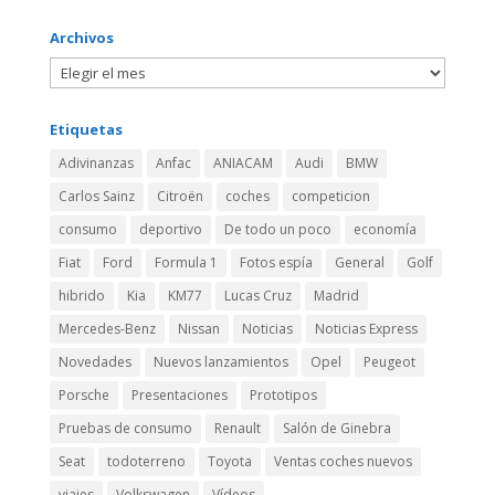
Archivos
Etiquetas
Adivinanzas
Anfac
ANIACAM
Audi
BMW
Carlos Sainz
Citroën
coches
competicion
consumo
deportivo
De todo un poco
economía
Fiat
Ford
Formula 1
Fotos espía
General
Golf
hibrido
Kia
KM77
Lucas Cruz
Madrid
Mercedes-Benz
Nissan
Noticias
Noticias Express
Novedades
Nuevos lanzamientos
Opel
Peugeot
Porsche
Presentaciones
Prototipos
Pruebas de consumo
Renault
Salón de Ginebra
Seat
todoterreno
Toyota
Ventas coches nuevos
viajes
Volkswagen
Vídeos