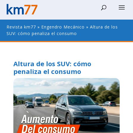
Revista km77
»
Engendro Mecánico
»
Altura de los
SUV: cómo penaliza el consumo
Altura de los SUV: cómo
penaliza el consumo