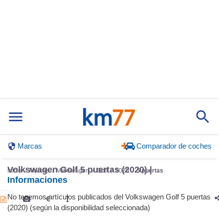
Marcas
Comparador de coches
Volkswagen Golf 5 puertas (2020) |
Inicio
Marcas
Volkswagen
Golf
2020
5 puertas
Informaciones
No tenemos artículos publicados del Volkswagen Golf 5 puertas
(2020) (según la disponibilidad seleccionada)