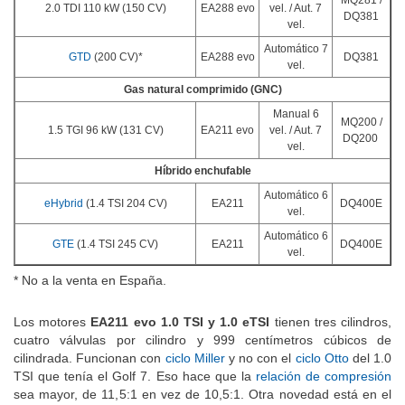
2.0 TDI 110 kW (150 CV)
EA288 evo
vel. / Aut. 7
DQ381
vel.
Automático 7
GTD
(200 CV)*
EA288 evo
DQ381
vel.
Gas natural comprimido (GNC)
Manual 6
MQ200 /
1.5 TGI 96 kW (131 CV)
EA211 evo
vel. / Aut. 7
DQ200
vel.
Híbrido enchufable
Automático 6
eHybrid
(1.4 TSI 204 CV)
EA211
DQ400E
vel.
Automático 6
GTE
(1.4 TSI 245 CV)
EA211
DQ400E
vel.
* No a la venta en España.
Los motores
EA211 evo 1.0 TSI y 1.0 eTSI
tienen tres cilindros,
cuatro válvulas por cilindro y 999 centímetros cúbicos de
cilindrada. Funcionan con
ciclo Miller
y no con el
ciclo Otto
del 1.0
TSI que tenía el Golf 7. Eso hace que la
relación de compresión
sea mayor, de 11,5:1 en vez de 10,5:1. Otra novedad está en el