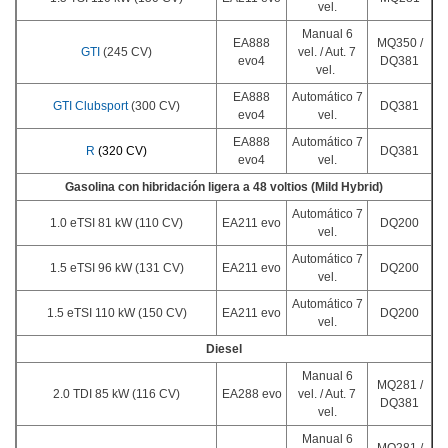
vel.
Manual 6
EA888
MQ350 /
GTI
(245 CV)
vel. / Aut. 7
evo4
DQ381
vel.
EA888
Automático 7
GTI Clubsport
(300 CV)
DQ381
evo4
vel.
EA888
Automático 7
R
(320 CV)
DQ381
evo4
vel.
Gasolina con hibridación ligera a 48 voltios (Mild Hybrid)
Automático 7
1.0 eTSI 81 kW (110 CV)
EA211 evo
DQ200
vel.
Automático 7
1.5 eTSI 96 kW (131 CV)
EA211 evo
DQ200
vel.
Automático 7
1.5 eTSI 110 kW (150 CV)
EA211 evo
DQ200
vel.
Diesel
Manual 6
MQ281 /
2.0 TDI 85 kW (116 CV)
EA288 evo
vel. / Aut. 7
DQ381
vel.
Manual 6
MQ281 /