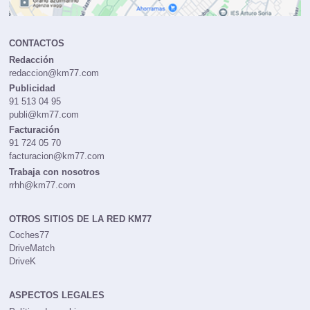
CONTACTOS
Redacción
redaccion@km77.com
Publicidad
91 513 04 95
publi@km77.com
Facturación
91 724 05 70
facturacion@km77.com
Trabaja con nosotros
rrhh@km77.com
OTROS SITIOS DE LA RED KM77
Coches77
DriveMatch
DriveK
ASPECTOS LEGALES