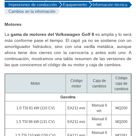
Impresiones de conducción
Equipamiento
Información técnica
Cambios en la información
Motores
La
gama de motores del Volkswagen Golf 8
es amplia y lo será
más conforme pase el tiempo. El capó ya no se sostiene con un
amortiguador hidráulico, sino con una varilla metálica, aunque
ahora tiene dos cierres con la carrocería y antes solo uno. A
continuación, mostramos una tabla resumen de las versiones de
las que conocemos el código de su motor y caja de cambios.
Código
Código
Caja de
Motor
caja de
motor
cambios
cambios
Gasolina
Manual 6
1.0 TSI 81 kW (110 CV)
EA211 evo
MQ200
vel.
Manual 6
1.5 TSI 96 kW (131 CV)
EA211 evo
MQ200
vel.
Manual 6
1.5 TSI 110 kW (150 CV)
EA211 evo
MQ281