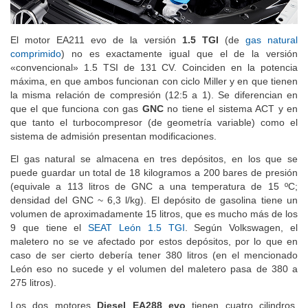
El motor EA211 evo de la versión
1.5 TGI
(de
gas natural
comprimido
) no es exactamente igual que el de la versión
«convencional» 1.5 TSI de 131 CV. Coinciden en la potencia
máxima, en que ambos funcionan con ciclo Miller y en que tienen
la misma relación de compresión (12:5 a 1). Se diferencian en
que el que funciona con gas
GNC
no tiene el sistema ACT y en
que tanto el turbocompresor (de geometría variable) como el
sistema de admisión presentan modificaciones.
El gas natural se almacena en tres depósitos, en los que se
puede guardar un total de 18 kilogramos a 200 bares de presión
(equivale a 113 litros de GNC a una temperatura de 15 ºC;
densidad del GNC ~ 6,3 l/kg). El depósito de gasolina tiene un
volumen de aproximadamente 15 litros, que es mucho más de los
9 que tiene el
SEAT León 1.5 TGI
. Según Volkswagen, el
maletero no se ve afectado por estos depósitos, por lo que en
caso de ser cierto debería tener 380 litros (en el mencionado
León eso no sucede y el volumen del maletero pasa de 380 a
275 litros).
Los dos motores
Diesel EA288 evo
tienen cuatro cilindros,