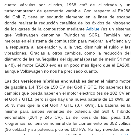
cuatro válvulas por cilindro, 1968 cm³ de cilindrada y un
turbocompresor de geometría variable. Con respecto al EA288
del Golf 7, tiene un segundo elemento en la línea de escape
donde realizar la reducción catalítica de los óxidos de nitrógeno
de los gases de la combustión mediante
Adblue
(es un sistema
que Volkswagen denomina Twindosing SCR). También hay
mejoras en el sistema de combustión para mejorar la eficiencia y
la respuesta al acelerador y, a la vez, disminuir el ruido y las
vibraciones. Gracias a otros cambios, como la reducción del
diámetro de las muñequillas del cigüeñal (pasan de medir 54 mm
a 48), el motor EA288 evo es un poco más ligero que el EA288,
aunque Volkswagen no nos ha precisado cuánto.
Las dos
versiones híbridas enchufables
tienen el mismo motor
de gasolina 1.4 TSI de 150 CV del Golf 7 GTE. No sabemos los
cambios que pueda haber en el motor eléctrico (es de 102 CV en
el Golf 7 GTE), pero sí que hay una nueva batería de 13 kWh, un
50 % más que la del Golf 7 GTE (8,7 kWh). La batería es la
misma para ambas variantes de potencia del Golf 8 híbrido
enchufable (204 y 245 CV). Es de iones de litio, pesa 135
kilogramos, su tensión nominal de funcionamiento es 352 voltios
(96 celdas) y su potencia pico es 103 kW. No hay novedades en