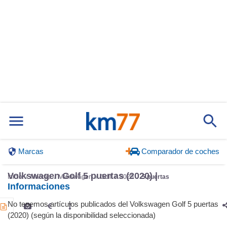
Marcas
Comparador de coches
Volkswagen Golf 5 puertas (2020) |
Inicio
Marcas
Volkswagen
Golf
2020
5 puertas
Informaciones
No tenemos artículos publicados del Volkswagen Golf 5 puertas
(2020) (según la disponibilidad seleccionada)