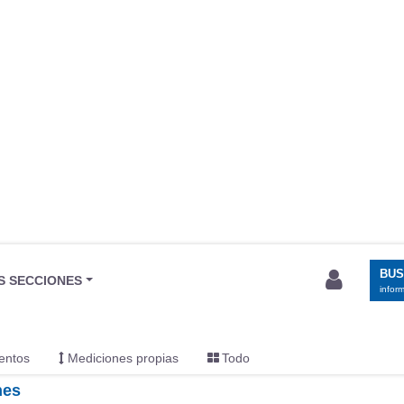
BU
S SECCIONES
infor
entos
Mediciones propias
Todo
nes