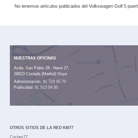
No tenemos artículos publicados del Volkswagen Golf 5 puerta
NUESTRAS OFICINAS
Avda. San Pablo 28 - Nave 27,
28823 Coslada (Madrid)
Mapa
Administración:
91 724 05 70
Publicidad:
91 513 04 95
OTROS SITIOS DE LA RED KM77
Coches77