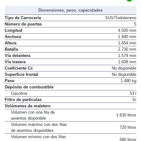
Dimensiones, peso, capacidades
Tipo de Carrocería
SUV/Todoterreno
Número de puertas
5
Longitud
4.500 mm
Anchura
1.840 mm
Altura
1.654 mm
Batalla
2.730 mm
Vía delantera
1.579 mm
Vía trasera
1.608 mm
Coeficiente Cx
No disponible
Superficie frontal
No disponible
Peso
1.490 kg
Depósito de combustible
Gasolina
53 l
Filtro de partículas
Sí
Volúmenes de maletero
Volumen con una fila de
1.630 litros
asientos disponible
Volumen máximo con dos filas
720 litros
de asientos disponibles
Volumen mínimo con dos filas
580 litros