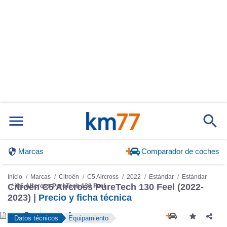
Marcas
Comparador de coches
Inicio
Marcas
Citroën
C5 Aircross
2022
Estándar
Estándar
Citroën C5 Aircross PureTech 130 Feel (2022-
C5 Aircross PureTech 130 Feel
2023) |
Precio y ficha técnica
Datos técnicos
Equipamiento