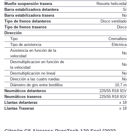
Muelle suspensión trasera
Resorte helicoidal
Barra estabilizadora delantera
Sí
Barra estabilizadora trasera
No
Tipo de frenos delanteros
Disco ventilado
Tipo de frenos traseros
Disco
Dirección
Tipo
Cremallera
Tipo de asistencia
Eléctrica
Asistencia en función de la
No
velocidad
Desmultiplicacion en función de
No
la velocidad
Desmultiplicación no lineal
No
Dirección a las cuatro ruedas
No
Diámetro de giro entre bordillos
10,7 m
Neumáticos delanteros
225/55 R18 91V
Neumáticos traseros
225/55 R18 91V
Llantas delanteras
x 18
Llantas Traseras
x 18
Citroën C5 Aircross PureTech 130 Feel (2022-