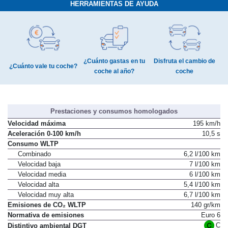
HERRAMIENTAS DE AYUDA
¿Cuánto gastas en tu
Disfruta el cambio de
¿Cuánto vale tu coche?
coche al año?
coche
Prestaciones y consumos homologados
Velocidad máxima
195 km/h
Aceleración 0-100 km/h
10,5 s
Consumo WLTP
Combinado
6,2 l/100 km
Velocidad baja
7 l/100 km
Velocidad media
6 l/100 km
Velocidad alta
5,4 l/100 km
Velocidad muy alta
6,7 l/100 km
Emisiones de CO₂ WLTP
140 gr/km
Normativa de emisiones
Euro 6
C
Distintivo ambiental DGT