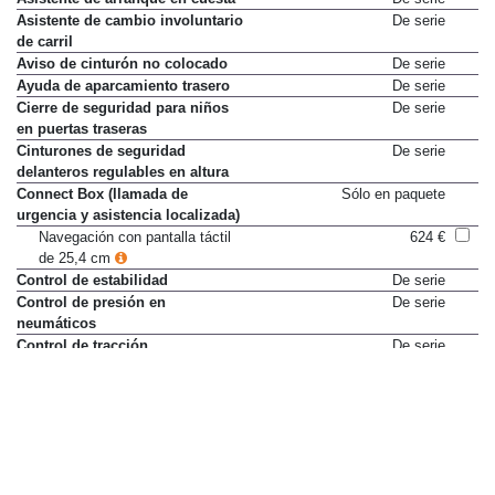
Asistente de cambio involuntario
De serie
de carril
Aviso de cinturón no colocado
De serie
Ayuda de aparcamiento trasero
De serie
Cierre de seguridad para niños
De serie
en puertas traseras
Cinturones de seguridad
De serie
delanteros regulables en altura
Connect Box (llamada de
Sólo en paquete
urgencia y asistencia localizada)
Navegación con pantalla táctil
624 €
de 25,4 cm
Control de estabilidad
De serie
Control de presión en
De serie
neumáticos
Control de tracción
De serie
Cámara de visión trasera
Sólo en paquete
Cámara trasera + faros
364 €
antiniebla (elimina ayuda al
estacionamiento trasero)
Desactivación de airbag del
De serie
pasajero delantero